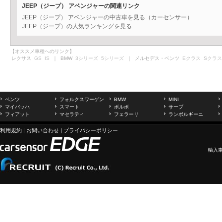
JEEP（ジープ） アベンジャーの関連リンク
JEEP（ジープ） アベンジャーの中古車を見る（カーセンサー）
JEEP（ジープ）の人気ランキングを見る
【オススメ車種へのリンク】
レクサス
GS
IS
｜ BMW
3シリーズ
5シリーズ
｜ メルセデス・ベンツ
Eクラス
Sクラス
ベンツ
フォルクスワーゲン
BMW
MINI
マイバッハ
スマート
ボルボ
サーブ
フィアット
マセラティ
フェラーリ
ランボルギーニ
利用規約
|
お問い合わせ
|
プライバシーポリシー
輸入