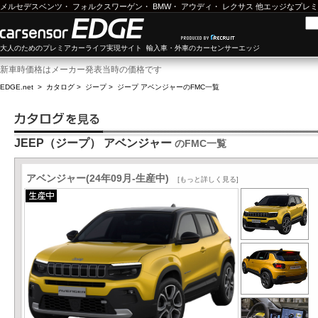
メルセデスベンツ
・
フォルクスワーゲン
・
BMW
・
アウディ
・
レクサス
他エッジなプレミ
大人のためのプレミアカーライフ実現サイト 輸入車・外車のカーセンサーエッジ
新車時価格はメーカー発表当時の価格です
EDGE.net
>
カタログ
>
ジープ
>
ジープ アベンジャー
のFMC一覧
JEEP（ジープ） アベンジャー
のFMC一覧
アベンジャー(24年09月-生産中)
[もっと詳しく見る]