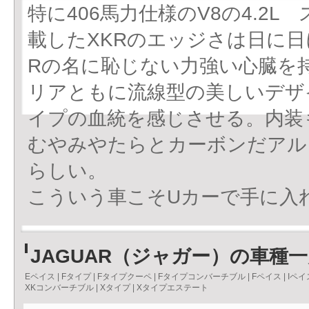
特に406馬力仕様のV8の4.2
載したXKRのエッジさは日に
Rの名に恥じない力強い心臓を
リアともに流線型の美しいデザ
イプの血統を感じさせる。内装
むやみやたらとカーボンだアル
らしい。
こういう車こそUカーで手に入
JAGUAR（ジャガー）の車種
Eペイス
|
Fタイプ
|
Fタイプクーペ
|
Fタイプコンバーチブル
|
Fペイス
|
Iペイ
XKコンバーチブル
|
Xタイプ
|
Xタイプエステート