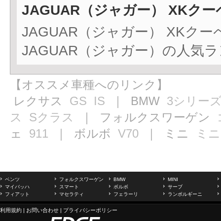
JAGUAR（ジャガー） XKク
JAGUAR（ジャガー） XK
JAGUAR（ジャガー）の人気
【オススメ車種へのリンク】
レクサス
GS
IS
｜ BMW
3シリー
ス
Sクラス
｜ フォルクスワーゲン
ェ
911
｜ ボルボ
V70
｜ ミニ
ミニ
ベンツ
フォルクスワーゲン
BMW
MINI
マイバッハ
スマート
ボルボ
サーブ
フィアット
マセラティ
フェラーリ
ランボルギーニ
利用規約
|
お問い合わせ
|
プライバシーポリシー