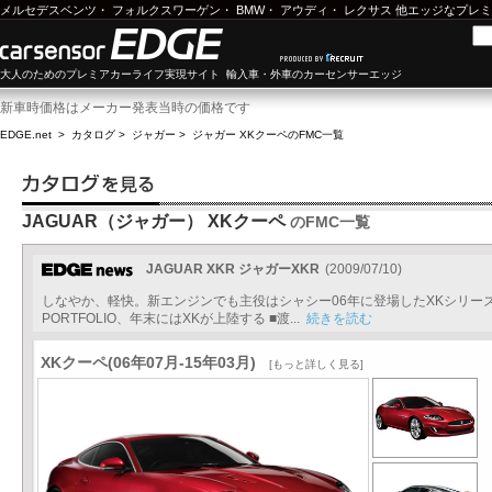
メルセデスベンツ
・
フォルクスワーゲン
・
BMW
・
アウディ
・
レクサス
他エッジなプレミ
大人のためのプレミアカーライフ実現サイト 輸入車・外車のカーセンサーエッジ
新車時価格はメーカー発表当時の価格です
EDGE.net
>
カタログ
>
ジャガー
>
ジャガー XKクーペ
のFMC一覧
JAGUAR（ジャガー） XKクーペ
のFMC一覧
JAGUAR XKR ジャガーXKR
(2009/07/10)
しなやか、軽快。新エンジンでも主役はシャシー06年に登場したXKシリーズ
PORTFOLIO、年末にはXKが上陸する ■渡...
続きを読む
XKクーペ(06年07月-15年03月)
[もっと詳しく見る]