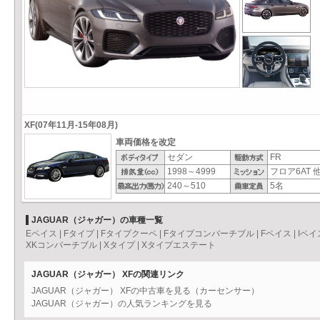
XF(07年11月-15年08月)
車両価格を改定
セダン
FR
1998～4999
フロア6AT 
240～510
5名
JAGUAR（ジャガー）の車種一覧
Eペイス
|
Fタイプ
|
Fタイプクーペ
|
Fタイプコンバーチブル
|
Fペイス
|
Iペイ
XKコンバーチブル
|
Xタイプ
|
Xタイプエステート
JAGUAR（ジャガー） XFの関連リンク
JAGUAR（ジャガー） XFの中古車を見る（カーセンサー）
JAGUAR（ジャガー）の人気ランキングを見る