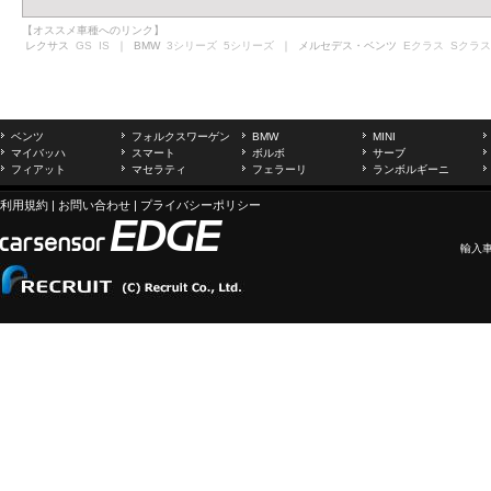
【オススメ車種へのリンク】
レクサス
GS
IS
｜ BMW
3シリーズ
5シリーズ
｜ メルセデス・ベンツ
Eクラス
Sクラス
ベンツ
フォルクスワーゲン
BMW
MINI
マイバッハ
スマート
ボルボ
サーブ
フィアット
マセラティ
フェラーリ
ランボルギーニ
利用規約
|
お問い合わせ
|
プライバシーポリシー
輸入