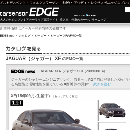
メルセデスベンツ
・
フォルクスワーゲン
・
BMW
・
アウディ
・
レクサス
他エッジなプレミ
大人のためのプレミアカーライフ実現サイト 輸入車・外車のカーセンサーエッジ
新車時価格はメーカー発表当時の価格です
EDGE.net
>
カタログ
>
ジャガー
>
ジャガー XF
のFMC一覧
JAGUAR（ジャガー） XF
のFMC一覧
JAGUAR XFR ジャガーXFR
(2009/08/14)
ジャガーのシャシーエンジニアリング、恐るべし約2年前に登場したXFがマイ
る高性能と環境性能を備えている ■西川 淳の見解“...
続きを読む
XF(15年09月-生産中)
[もっと詳しく見る]