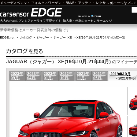
メルセデスベンツ
・
フォルクスワーゲン
・
BMW
・
アウディ
・
レクサス
他エッジなプレミ
大人のためのプレミアカーライフ実現サイト 輸入車・外車のカーセンサーエッジ
新車時価格はメーカー発表当時の価格です
EDGE.net
>
カタログ
>
ジャガー
>
ジャガー XE
>
XE(19年10月-21年04月) のMC一覧
JAGUAR（ジャガー） XE(19年10月-21年04月)
のマイナー
2023年
2023年
2023年
2022年
2021年
2021年
2019年10月
09月-
04月-
01月-
10月-
11月-
05月-
- 2021年04月