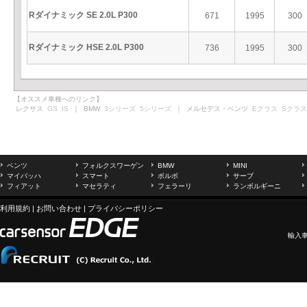
Rダイナミック SE 2.0L P300
671
1995
300
Rダイナミック HSE 2.0L P300
736
1995
300
【オススメ車種へのリンク】
レクサス
GS
IS
｜ BMW
3シリーズ
5シリーズ
｜ メルセデス・ベンツ
Eクラス
Sクラス
ベンツ
フォルクスワーゲン
BMW
MINI
マイバッハ
スマート
ボルボ
サーブ
フィアット
マセラティ
フェラーリ
ランボルギーニ
利用規約
|
お問い合わせ
|
プライバシーポリシー
輸入