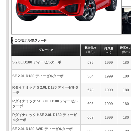
新車価格
最高出
排気量
グレード名
（万円）
(馬力)
(cc)
S 2.0L D180 ディーゼルターボ
539
1999
180
SE 2.0L D180 ディーゼルターボ
564
1999
180
Rダイナミック S 2.0L D180 ディーゼルタ
578
1999
180
ーボ
Rダイナミック SE 2.0L D180 ディーゼル
603
1999
180
ターボ
Rダイナミック HSE 2.0L D180 ディーゼ
668
1999
180
ルターボ
SE 2.0L D180 AWD ディーゼルターボ