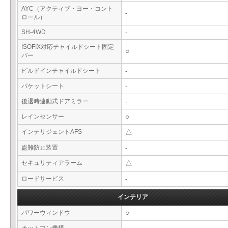
AYC（アクティブ・ヨー・コント
-
ロール）
SH-4WD
-
ISOFIX対応チャイルドシート固定
○
バー
ビルドインチャイルドシート
-
バケットシート
-
後退時連動式ドアミラー
-
レインセンサー
○
インテリジェントAFS
△
盗難防止装置
-
セキュリティアラーム
△
ロードサービス
-
インテリア
パワーウィンドウ
○