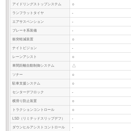
アイドリングストップシステム
○
ランフラットタイヤ
-
エアサスペンション
-
ブレーキ系装備
-
衝突軽減装置
○
ナイトビジョン
-
レーンアシスト
○
車間距離自動制御システム
△
ソナー
○
駐車支援システム
○
センターデフロック
-
横滑り防止装置
○
トラクションコントロール
○
LSD（リミテッドスリップデフ）
-
ダウンヒルアシストコントロール
-