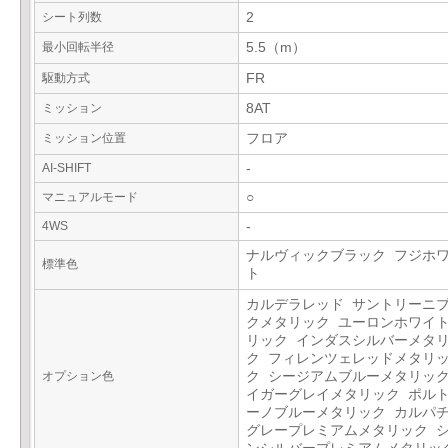
シート列数
2
最小回転半径
5.5（m）
駆動方式
FR
ミッション
8AT
ミッション位置
フロア
AI-SHIFT
-
マニュアルモード
○
4WS
-
ナルヴィックブラック フジホ
標準色
ト
カルデラレッド サントリーニ
クメタリック ユーロンホワイ
リック インダスシルバーメタ
ク フィレンツェレッドメタリ
オプション色
ク シージアムブルーメタリック
イガーグレイメタリック ポル
ーノブルーメタリック カルパ
グレープレミアムメタリック 