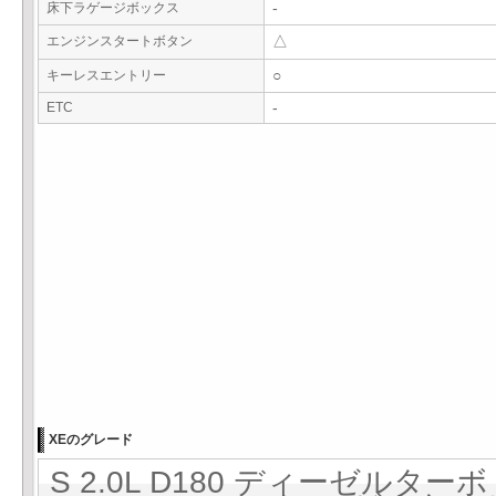
床下ラゲージボックス
-
エンジンスタートボタン
△
キーレスエントリー
○
ETC
-
XEのグレード
S 2.0L D180 ディーゼルターボ