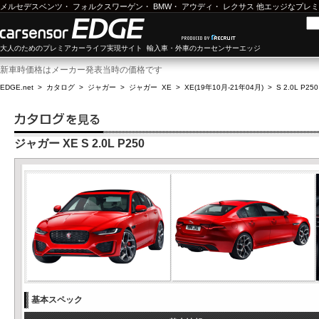
メルセデスベンツ
・
フォルクスワーゲン
・
BMW
・
アウディ
・
レクサス
他エッジなプレミ
大人のためのプレミアカーライフ実現サイト 輸入車・外車のカーセンサーエッジ
新車時価格はメーカー発表当時の価格です
EDGE.net
>
カタログ
>
ジャガー
>
ジャガー XE
>
XE(19年10月-21年04月)
>
S 2.0L P250
ジャガー XE S 2.0L P250
基本スペック