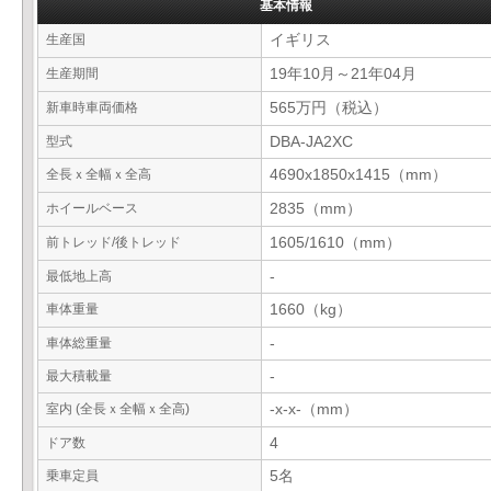
基本情報
生産国
イギリス
生産期間
19年10月～21年04月
新車時車両価格
565万円（税込）
型式
DBA-JA2XC
全長ｘ全幅ｘ全高
4690x1850x1415（mm）
ホイールベース
2835（mm）
前トレッド/後トレッド
1605/1610（mm）
最低地上高
-
車体重量
1660（kg）
車体総重量
-
最大積載量
-
室内 (全長ｘ全幅ｘ全高)
-x-x-（mm）
ドア数
4
乗車定員
5名