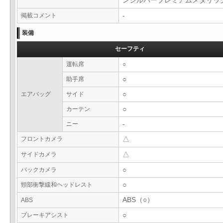
ンシルバープレミアムメタリ
掲載コメント
-
装備
セーフティ
運転席
○
助手席
○
エアバッグ
サイド
○
カーテン
○
ニー
-
フロントカメラ
△
サイドカメラ
△
バックカメラ
○
頸部衝撃緩和ヘッドレスト
○
ABS（○）
ABS
ブレーキアシスト
○