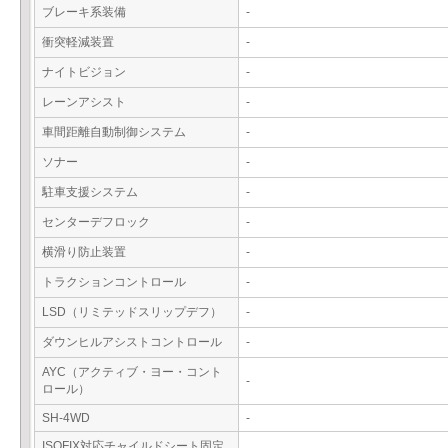
ブレーキ系装備
-
衝突軽減装置
-
ナイトビジョン
-
レーンアシスト
-
車間距離自動制御システム
-
ソナー
-
駐車支援システム
-
センターデフロック
-
横滑り防止装置
-
トラクションコントロール
-
LSD（リミテッドスリップデフ）
-
ダウンヒルアシストコントロール
-
AYC（アクティブ・ヨー・コント
-
ロール）
SH-4WD
-
ISOFIX対応チャイルドシート固定