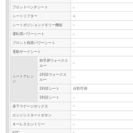
フロントベンチシート
-
シートリフター
○
シートポジションメモリー機能
-
運転席パワーシート
-
フロント両席パワーシート
-
電動サードシート
-
助手席ウォークス
-
ルー
2列目ウォークス
シートアレン
-
ルー
ジ
2列目シート
分割可倒
3列目シート
-
床下ラゲージボックス
-
エンジンスタートボタン
-
キーレスエントリー
-
ETC
-