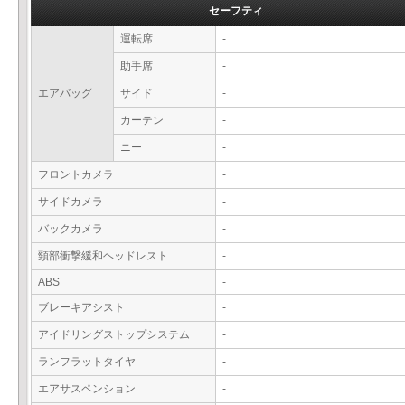
セーフティ
運転席
-
助手席
-
エアバッグ
サイド
-
カーテン
-
ニー
-
フロントカメラ
-
サイドカメラ
-
バックカメラ
-
頸部衝撃緩和ヘッドレスト
-
ABS
-
ブレーキアシスト
-
アイドリングストップシステム
-
ランフラットタイヤ
-
エアサスペンション
-