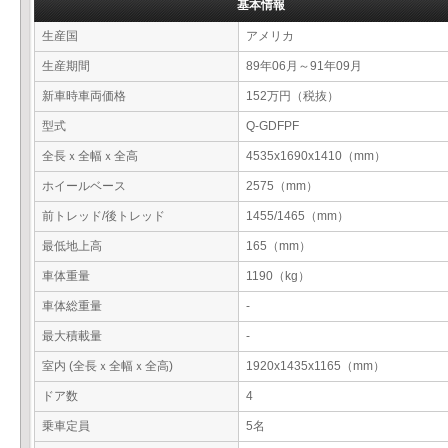
基本情報
生産国
アメリカ
生産期間
89年06月～91年09月
新車時車両価格
152万円（税抜）
型式
Q-GDFPF
全長ｘ全幅ｘ全高
4535x1690x1410（mm）
ホイールベース
2575（mm）
前トレッド/後トレッド
1455/1465（mm）
最低地上高
165（mm）
車体重量
1190（kg）
車体総重量
-
最大積載量
-
室内 (全長ｘ全幅ｘ全高)
1920x1435x1165（mm）
ドア数
4
乗車定員
5名