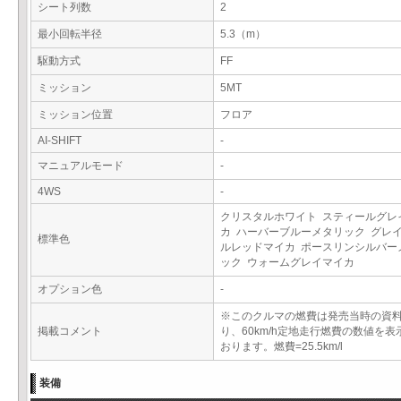
シート列数
2
最小回転半径
5.3（m）
駆動方式
FF
ミッション
5MT
ミッション位置
フロア
AI-SHIFT
-
マニュアルモード
-
4WS
-
クリスタルホワイト スティールグレ
カ ハーバーブルーメタリック グレ
標準色
ルレッドマイカ ポースリンシルバー
ック ウォームグレイマイカ
オプション色
-
※このクルマの燃費は発売当時の資
掲載コメント
り、60km/h定地走行燃費の数値を表
おります。燃費=25.5km/l
装備