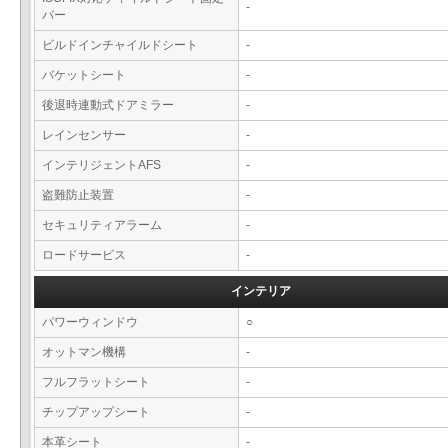
-
バー
ビルドインチャイルドシート
-
バケットシート
-
後退時連動式ドアミラー
-
レインセンサー
-
インテリジェントAFS
-
盗難防止装置
-
セキュリティアラーム
-
ロードサービス
-
インテリア
パワーウィンドウ
○
オットマン機構
-
フルフラットシート
-
チップアップシート
-
本革シート
-