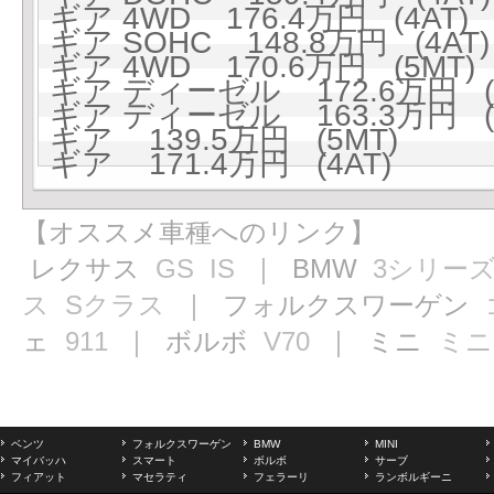
ギア 4WD 176.4万円 (4AT)
ギア SOHC 148.8万円 (4AT)
ギア 4WD 170.6万円 (5MT)
ギア ディーゼル 172.6万円 (4
ギア ディーゼル 163.3万円 (
ギア 139.5万円 (5MT)
ギア 171.4万円 (4AT)
【オススメ車種へのリンク】
レクサス
GS
IS
｜ BMW
3シリー
ス
Sクラス
｜ フォルクスワーゲン
ェ
911
｜ ボルボ
V70
｜ ミニ
ミニ
ベンツ
フォルクスワーゲン
BMW
MINI
マイバッハ
スマート
ボルボ
サーブ
フィアット
マセラティ
フェラーリ
ランボルギーニ