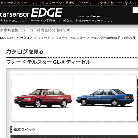
メルセデスベンツ
・
フォルクスワーゲン
・
BMW
・
アウディ
・
レクサス
他エッジなプレミ
大人のためのプレミアカーライフ実現サイト 輸入車・外車のカーセンサーエッジ
新車時価格はメーカー発表当時の価格です
EDGE.net
>
カタログ
>
フォード
>
フォード テルスター
>
テルスター(89年06月-91年09月)
フォード テルスター GL-X ディーゼル
基本スペック