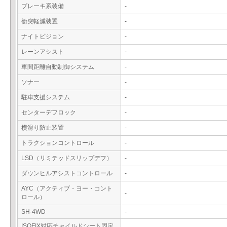
ブレーキ系装備
-
衝突軽減装置
-
ナイトビジョン
-
レーンアシスト
-
車間距離自動制御システム
-
ソナー
-
駐車支援システム
-
センターデフロック
-
横滑り防止装置
-
トラクションコントロール
-
LSD（リミテッドスリップデフ）
-
ダウンヒルアシストコントロール
-
AYC（アクティブ・ヨー・コント
-
ロール）
SH-4WD
-
ISOFIX対応チャイルドシート固定