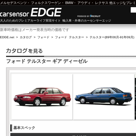
メルセデスベンツ
・
フォルクスワーゲン
・
BMW
・
アウディ
・
レクサス
他エッジなプレミ
大人のためのプレミアカーライフ実現サイト 輸入車・外車のカーセンサーエッジ
新車時価格はメーカー発表当時の価格です
EDGE.net
>
カタログ
>
フォード
>
フォード テルスター
>
テルスター(89年06月-91年09月)
フォード テルスター ギア ディーゼル
基本スペック