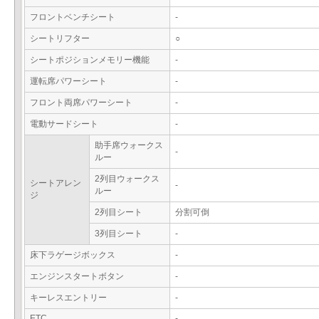
フロントベンチシート
-
シートリフター
○
シートポジションメモリー機能
-
運転席パワーシート
-
フロント両席パワーシート
-
電動サードシート
-
助手席ウォークス
-
ルー
2列目ウォークス
シートアレン
-
ルー
ジ
2列目シート
分割可倒
3列目シート
-
床下ラゲージボックス
-
エンジンスタートボタン
-
キーレスエントリー
-
ETC
-