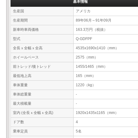
基本情報
生産国
アメリカ
生産期間
89年06月～91年09月
新車時車両価格
163.3万円（税抜）
型式
Q-GDFPF
全長ｘ全幅ｘ全高
4535x1690x1410（mm）
ホイールベース
2575（mm）
前トレッド/後トレッド
1455/1465（mm）
最低地上高
165（mm）
車体重量
1220（kg）
車体総重量
-
最大積載量
-
室内 (全長ｘ全幅ｘ全高)
1920x1435x1165（mm）
ドア数
4
乗車定員
5名