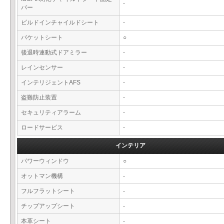
-
バー
ビルドインチャイルドシート
-
バケットシート
○
後退時連動式ドアミラー
-
レインセンサー
-
インテリジェントAFS
-
盗難防止装置
-
セキュリティアラーム
-
ロードサービス
-
インテリア
パワーウィンドウ
○
オットマン機構
-
フルフラットシート
-
チップアップシート
-
本革シート
-