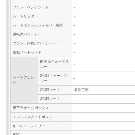
フロントベンチシート
-
シートリフター
○
シートポジションメモリー機能
-
運転席パワーシート
-
フロント両席パワーシート
-
電動サードシート
-
助手席ウォークス
-
ルー
2列目ウォークス
シートアレン
-
ルー
ジ
2列目シート
分割可倒
3列目シート
-
床下ラゲージボックス
-
エンジンスタートボタン
-
キーレスエントリー
-
ETC
-