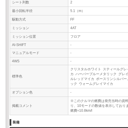
シート列数
2
最小回転半径
5.1（m）
駆動方式
FF
ミッション
4AT
ミッション位置
フロア
AI-SHIFT
-
マニュアルモード
-
4WS
-
クリスタルホワイト スティールグレ
カ ハーバーブルーメタリック グレ
標準色
ルレッドマイカ ポースリンシルバー
ック ウォームグレイマイカ
オプション色
-
※このクルマの燃費は発売当時の資
掲載コメント
り、10モードの数値を表示しており
燃費=10.8km/l
装備