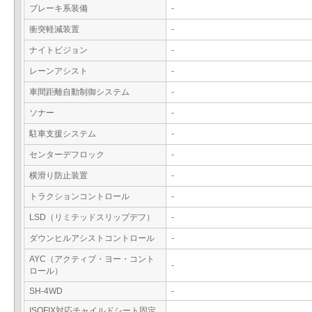
ブレーキ系装備
-
衝突軽減装置
-
ナイトビジョン
-
レーンアシスト
-
車間距離自動制御システム
-
ソナー
-
駐車支援システム
-
センターデフロック
-
横滑り防止装置
-
トラクションコントロール
-
LSD（リミテッドスリップデフ）
-
ダウンヒルアシストコントロール
-
AYC（アクティブ・ヨー・コント
-
ロール）
SH-4WD
-
ISOFIX対応チャイルドシート固定