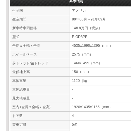
基本情報
生産国
アメリカ
生産期間
89年06月～91年09月
新車時車両価格
148.8万円（税抜）
型式
E-GD8PF
全長ｘ全幅ｘ全高
4535x1690x1395（mm）
ホイールベース
2575（mm）
前トレッド/後トレッド
1460/1455（mm）
最低地上高
150（mm）
車体重量
1120（kg）
車体総重量
-
最大積載量
-
室内 (全長ｘ全幅ｘ全高)
1920x1435x1165（mm）
ドア数
4
乗車定員
5名