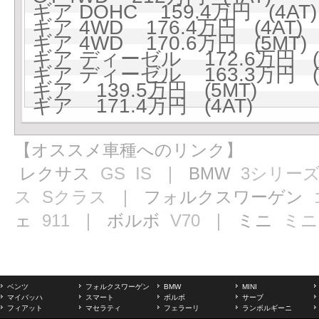
ギア DOHC 159.4万円 (4AT)
ギア 4WD 176.4万円 (4AT)
ギア 4WD 170.6万円 (5MT)
ギア ディーゼル 172.6万円 (4
ギア ディーゼル 163.3万円 (
ギア 139.5万円 (5MT)
ギア 171.4万円 (4AT)
【オススメ車種へのリンク】
レクサス
GS
IS
｜ BMW
3シリー
ス
Sクラス
｜ フォルクスワーゲン
ェ
911
｜ ボルボ
V70
｜ ミニ
ミニ
ベンツ
フォルクスワーゲン
BMW
MINI
マイバッハ
スマート
ボルボ
サーブ
フィアット
マセラティ
フェラーリ
ランボルギーニ