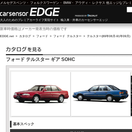
メルセデスベンツ
・
フォルクスワーゲン
・
BMW
・
アウディ
・
レクサス
他エッジなプレミ
大人のためのプレミアカーライフ実現サイト 輸入車・外車のカーセンサーエッジ
新車時価格はメーカー発表当時の価格です
EDGE.net
>
カタログ
>
フォード
>
フォード テルスター
>
テルスター(89年06月-91年09月)
フォード テルスター ギア SOHC
基本スペック