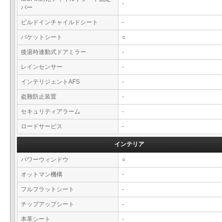
-
バー
ビルドインチャイルドシート
-
バケットシート
○
後退時連動式ドアミラー
-
レインセンサー
-
インテリジェントAFS
-
盗難防止装置
-
セキュリティアラーム
-
ロードサービス
-
インテリア
パワーウィンドウ
○
オットマン機構
-
フルフラットシート
-
チップアップシート
-
本革シート
-