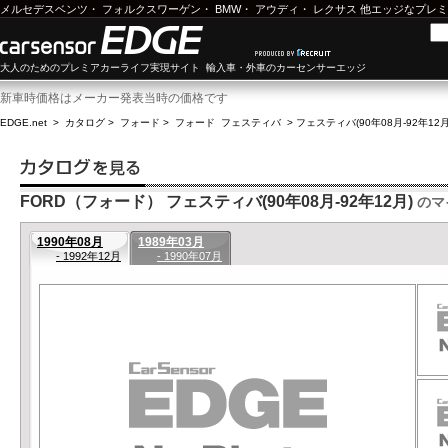
メルセデスベンツ
・
フォルクスワーゲン
・
BMW
・
アウディ
・
レクサス
他エッジなプレミ
大人のためのプレミアカーライフ実現サイト 輸入車・外車のカーセンサーエッジ
新車時価格はメーカー発表当時の価格です
EDGE.net
>
カタログ
>
フォード
>
フォード フェスティバ
>
フェスティバ(90年08月-92年12月
FORD（フォード） フェスティバ(90年08月-92年12月)
のマ
1990年08月
1989年03月
- 1992年12月
- 1990年07月