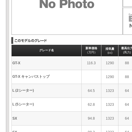
新車価格
最高出
排気量
グレード名
（万円）
(馬力)
(cc)
GT-X
116.3
1290
88
GT-X キャンバストップ
1290
88
L (2シーター)
64.5
1323
64
L (5シーター)
62.8
1323
64
SX
94.8
1323
64