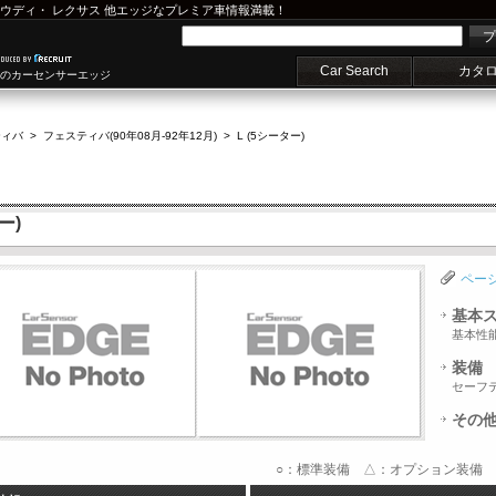
ウディ
・
レクサス
他エッジなプレミア車情報満載！
プ
Car Search
カタ
車のカーセンサーエッジ
ティバ
>
フェスティバ(90年08月-92年12月)
>
L (5シーター)
ー)
ペー
基本
基本性
装備
セーフ
その
○：標準装備 △：オプション装備 