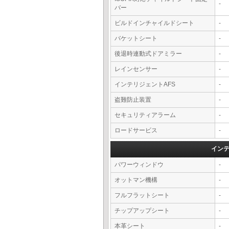
-
バー
ビルドインチャイルドシート
-
バケットシート
-
後退時連動式ドアミラー
-
レインセンサー
-
インテリジェントAFS
-
盗難防止装置
-
セキュリティアラーム
-
ロードサービス
-
イン
パワーウィンドウ
-
オットマン機構
-
フルフラットシート
-
チップアップシート
-
本革シート
-