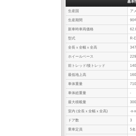
基本
生産国
ア
生産期間
90
新車時車両価格
62
型式
R-
全長ｘ全幅ｘ全高
34
ホイールベース
22
前トレッド/後トレッド
14
最低地上高
16
車体重量
71
車体総重量
-
最大積載量
30
室内 (全長ｘ全幅ｘ全高)
-x
ドア数
3
乗車定員
5名