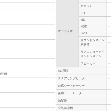
カセット
-
CD
-
MD
-
HDD
-
オーディオ
DVD
-
サウンドシステム
-
系装備
リアエンターテイ
-
メントシステム
スピーカー
-
AC電源
-
括可倒
ステアリングヒーター
-
前席シートヒーター
-
後席シートヒーター
-
加湿器
-
空気清浄機
-