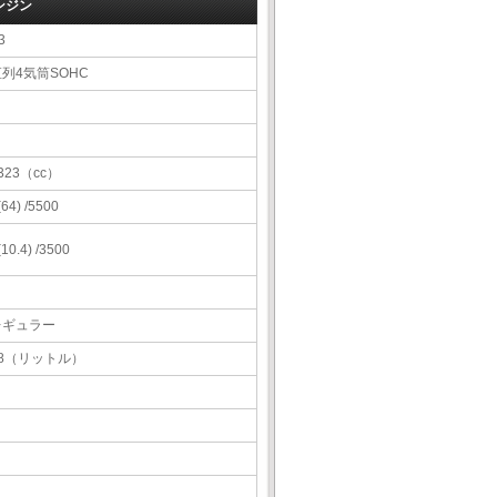
ンジン
3
列4気筒SOHC
323（cc）
 (64) /5500
 (10.4) /3500
レギュラー
38（リットル）