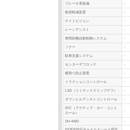
ブレーキ系装備
-
衝突軽減装置
-
ナイトビジョン
-
レーンアシスト
-
車間距離自動制御システム
-
ソナー
-
駐車支援システム
-
センターデフロック
-
横滑り防止装置
-
トラクションコントロール
-
LSD（リミテッドスリップデフ）
-
ダウンヒルアシストコントロール
-
AYC（アクティブ・ヨー・コント
-
ロール）
SH-4WD
-
ISOFIX対応チャイルドシート固定