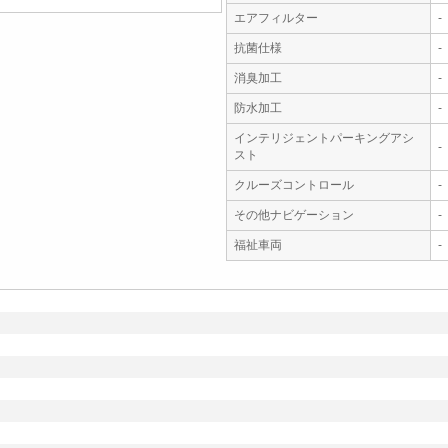
エアフィルター
-
抗菌仕様
-
消臭加工
-
防水加工
-
インテリジェントパーキングアシ
-
スト
クルーズコントロール
-
その他ナビゲーション
-
福祉車両
-