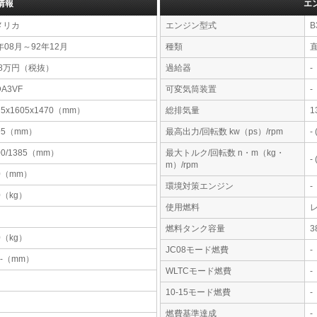
情報
エ
メリカ
エンジン型式
B
年08月～92年12月
種類
直
.8万円（税抜）
過給器
-
DA3VF
可変気筒装置
-
75x1605x1470（mm）
総排気量
1
95（mm）
最高出力/回転数 kw（ps）/rpm
-
00/1385（mm）
最大トルク/回転数 n・m（kg・
-
m）/rpm
0（mm）
環境対策エンジン
-
0（kg）
使用燃料
燃料タンク容量
0（kg）
JC08モード燃費
-
-x-（mm）
WLTCモード燃費
-
10-15モード燃費
-
燃費基準達成
-