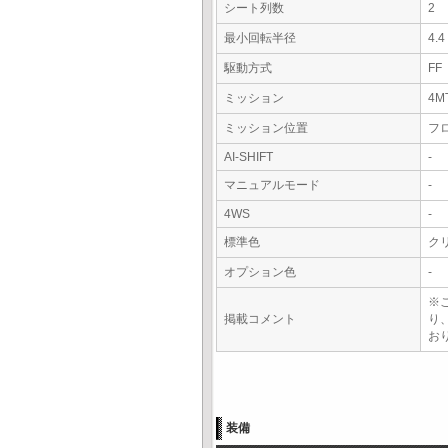
シート列数
2
最小回転半径
4.
駆動方式
FF
ミッション
4M
ミッション位置
フ
AI-SHIFT
-
マニュアルモード
-
4WS
-
標準色
ク
オプション色
-
※
掲載コメント
り
おり
装備