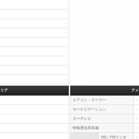
テリア
アメ
エアコン・クーラー
-
カーナビゲーション
-
カーテレビ
-
情報通信系装備
-
AM／FMラジオ
-