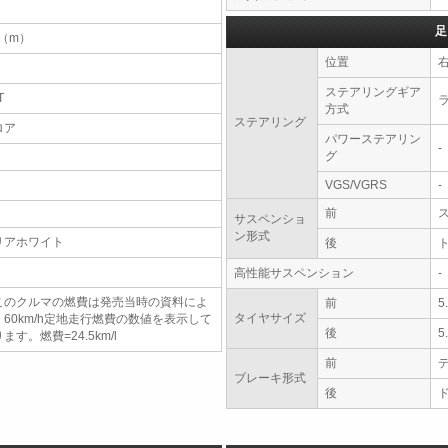
足
4（m）
位置
ステアリングギア
T
方式
ステアリング
ロア
パワーステアリン
-
グ
VGS/VGRS
-
前
サスペンショ
ン形式
リアホワイト
後
高性能サスペンション
-
このクルマの燃費は発売当時の資料によ
前
5
タイヤサイズ
、60km/h定地走行燃費の数値を表示して
後
5
ます。燃費=24.5km/l
前
ブレーキ形式
後