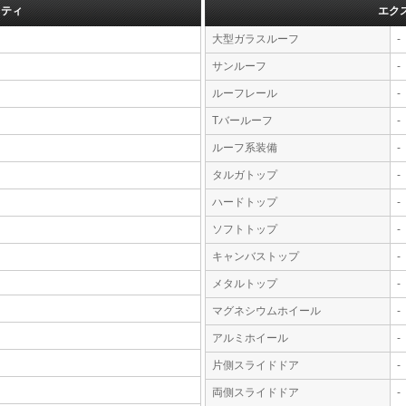
フティ
エク
大型ガラスルーフ
-
サンルーフ
-
ルーフレール
-
Tバールーフ
-
ルーフ系装備
-
タルガトップ
-
ハードトップ
-
ソフトトップ
-
キャンバストップ
-
メタルトップ
-
マグネシウムホイール
-
アルミホイール
-
片側スライドドア
-
両側スライドドア
-