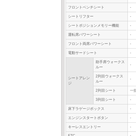
フロントベンチシート
-
シートリフター
-
シートポジションメモリー機能
-
運転席パワーシート
-
フロント両席パワーシート
-
電動サードシート
-
助手席ウォークス
-
ルー
2列目ウォークス
シートアレン
-
ルー
ジ
2列目シート
一
3列目シート
-
床下ラゲージボックス
-
エンジンスタートボタン
-
キーレスエントリー
-
ETC
-