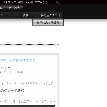
サイトマップ
|
お問い合わせ
|
中古車ならカーセンサー
レミアカー検索
ログ
買取
販売店クチコミ
お気に入り
未登録
ジ内の下記の場所に飛びます
スペック
能・エンジン・足回り
ティ・アメニティ・インテリア・エクステリア
他のグレード選択
-：選択不可、またはディーラーオプション