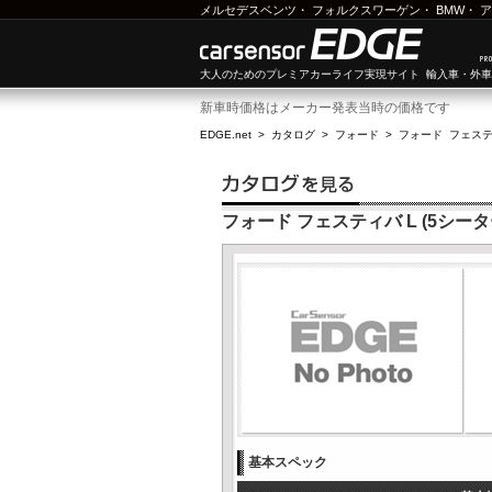
メルセデスベンツ
・
フォルクスワーゲン
・
BMW
・
ア
大人のためのプレミアカーライフ実現サイト 輸入車・外
新車時価格はメーカー発表当時の価格です
EDGE.net
>
カタログ
>
フォード
>
フォード フェス
フォード フェスティバ L (5シータ
基本スペック