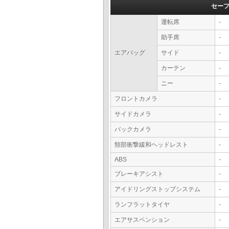
セー
運転席
-
助手席
-
エアバッグ
サイド
-
カーテン
-
ニー
-
フロントカメラ
-
サイドカメラ
-
バックカメラ
-
頸部衝撃緩和ヘッドレスト
-
ABS
-
ブレーキアシスト
-
アイドリングストップシステム
-
ランフラットタイヤ
-
エアサスペンション
-