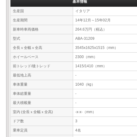
基本情報
生産国
イタリア
生産期間
14年12月～15年02月
新車時車両価格
264.6万円（税込）
型式
ABA-31209
全長ｘ全幅ｘ全高
3545x1625x1515（mm）
ホイールベース
2300（mm）
前トレッド/後トレッド
1415/1410（mm）
最低地上高
-
車体重量
1040（kg）
車体総重量
-
最大積載量
-
室内 (全長ｘ全幅ｘ全高)
-x-x-（mm）
ドア数
3
乗車定員
4名