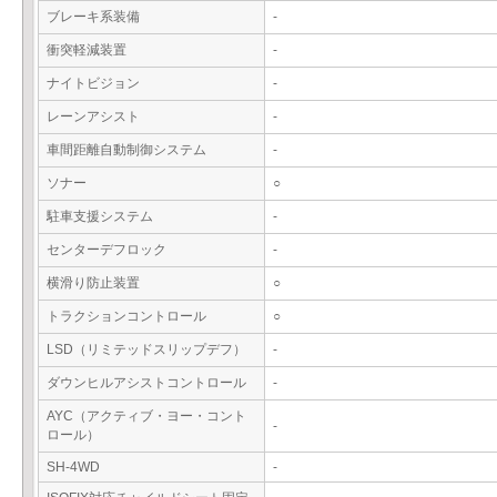
ブレーキ系装備
-
衝突軽減装置
-
ナイトビジョン
-
レーンアシスト
-
車間距離自動制御システム
-
ソナー
○
駐車支援システム
-
センターデフロック
-
横滑り防止装置
○
トラクションコントロール
○
LSD（リミテッドスリップデフ）
-
ダウンヒルアシストコントロール
-
AYC（アクティブ・ヨー・コント
-
ロール）
SH-4WD
-