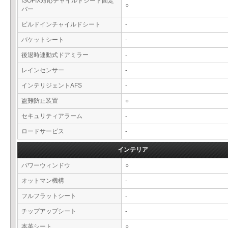
ISOFIX対応チャイルドシート固定
○
バー
ビルドインチャイルドシート
-
バケットシート
-
後退時連動式ドアミラー
-
レインセンサー
-
インテリジェントAFS
-
盗難防止装置
○
セキュリティアラーム
-
ロードサービス
-
インテリア
パワーウィンドウ
○
オットマン機構
-
フルフラットシート
-
チップアップシート
-
本革シート
○