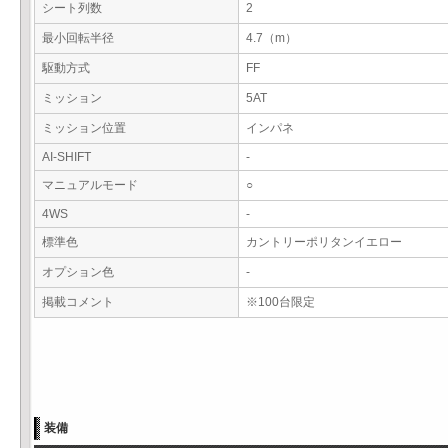
シート列数
2
最小回転半径
4.7（m）
駆動方式
FF
ミッション
5AT
ミッション位置
インパネ
AI-SHIFT
-
マニュアルモード
○
4WS
-
標準色
カントリーポリタンイエロー
オプション色
-
掲載コメント
※100台限定
装備