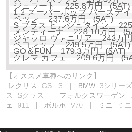
ジェラート 225.8万円 (5AT)
1.2 スーパーポップ バースデイ 
ペッレ 237.6万円 (5AT)
S プラス ビルシュタイン 225.
メンティーナ 228.10万円 (5A
ジャッロ ヴァニリア 243万円 
ペコレッラ 249.5万円 (5AT)
GO＆FUN 179.3万円 (5AT)
クレマ カフェ 209.6万円 (5A
【オススメ車種へのリンク】
レクサス
GS
IS
｜ BMW
3シリー
ス
Sクラス
｜ フォルクスワーゲン
ェ
911
｜ ボルボ
V70
｜ ミニ
ミニ