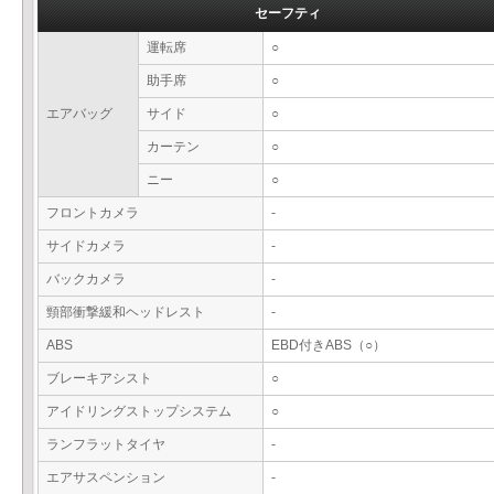
セーフティ
運転席
○
助手席
○
エアバッグ
サイド
○
カーテン
○
ニー
○
フロントカメラ
-
サイドカメラ
-
バックカメラ
-
頸部衝撃緩和ヘッドレスト
-
ABS
EBD付きABS（○）
ブレーキアシスト
○
アイドリングストップシステム
○
ランフラットタイヤ
-
エアサスペンション
-