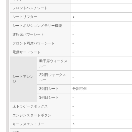
フロントベンチシート
-
シートリフター
○
シートポジションメモリー機能
-
運転席パワーシート
-
フロント両席パワーシート
-
電動サードシート
-
助手席ウォークス
-
ルー
2列目ウォークス
シートアレン
-
ルー
ジ
2列目シート
分割可倒
3列目シート
-
床下ラゲージボックス
-
エンジンスタートボタン
-
キーレスエントリー
○