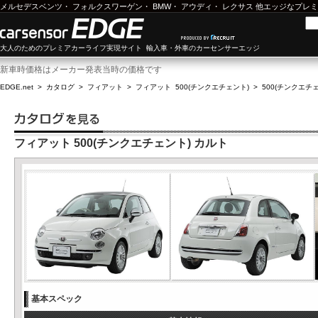
メルセデスベンツ
・
フォルクスワーゲン
・
BMW
・
アウディ
・
レクサス
他エッジなプレミ
大人のためのプレミアカーライフ実現サイト 輸入車・外車のカーセンサーエッジ
新車時価格はメーカー発表当時の価格です
EDGE.net
>
カタログ
>
フィアット
>
フィアット 500(チンクエチェント)
>
500(チンクエチェン
フィアット 500(チンクエチェント) カルト
基本スペック