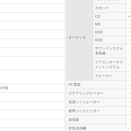
カセット
-
CD
○
MD
-
HDD
-
オーディオ
DVD
-
サウンドシステム
-
系装備
リアエンターテイ
-
メントシステム
スピーカー
-
AC電源
-
割可倒
ステアリングヒーター
-
前席シートヒーター
-
後席シートヒーター
-
加湿器
-
空気清浄機
-