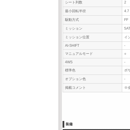
シート列数
2
最小回転半径
4.
駆動方式
FF
ミッション
5A
ミッション位置
イ
AI-SHIFT
-
マニュアルモード
○
4WS
-
標準色
ボ
オプション色
-
掲載コメント
※
装備