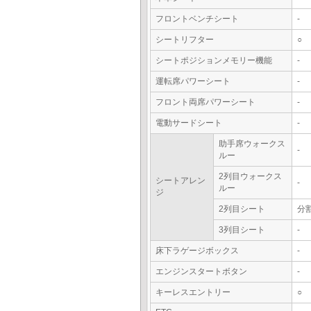
フロントベンチシート
-
シートリフター
○
シートポジションメモリー機能
-
運転席パワーシート
-
フロント両席パワーシート
-
電動サードシート
-
助手席ウォークス
-
ルー
2列目ウォークス
シートアレン
-
ルー
ジ
2列目シート
分
3列目シート
-
床下ラゲージボックス
-
エンジンスタートボタン
-
キーレスエントリー
○