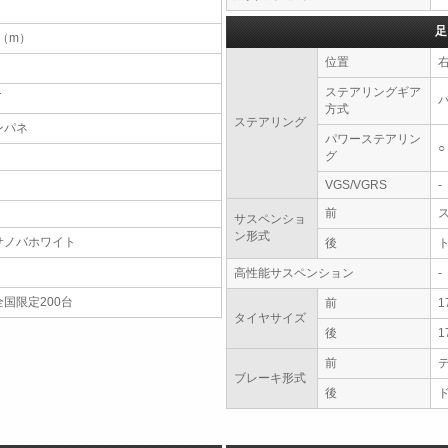
足
7（m）
位置
ステアリングギア
T
方式
ステアリング
ンパネ
パワーステアリン
○
グ
VGS/VGRS
-
前
サスペンショ
ン形式
サノバホワイト
後
高性能サスペンション
-
全国限定200台
前
1
タイヤサイズ
後
1
前
ブレーキ形式
後