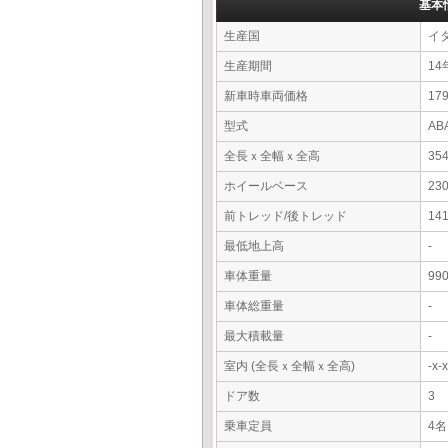
基本
生産国
イ
生産期間
14
新車時車両価格
17
型式
AB
全長ｘ全幅ｘ全高
35
ホイールベース
23
前トレッド/後トレッド
14
最低地上高
-
車体重量
99
車体総重量
-
最大積載量
-
室内 (全長ｘ全幅ｘ全高)
-x
ドア数
3
乗車定員
4名