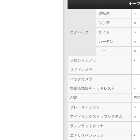
セー
運転席
○
助手席
○
エアバッグ
サイド
○
カーテン
○
ニー
○
フロントカメラ
-
サイドカメラ
-
バックカメラ
-
頸部衝撃緩和ヘッドレスト
-
ABS
EB
ブレーキアシスト
○
アイドリングストップシステム
○
ランフラットタイヤ
-
エアサスペンション
-