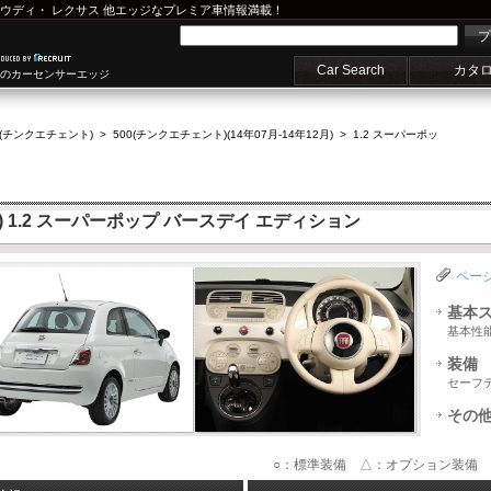
ウディ
・
レクサス
他エッジなプレミア車情報満載！
プ
Car Search
カタ
車のカーセンサーエッジ
0(チンクエチェント)
>
500(チンクエチェント)(14年07月-14年12月)
>
1.2 スーパーポッ
) 1.2 スーパーポップ バースデイ エディション
ペー
基本
基本性
装備
セーフ
その
○：標準装備 △：オプション装備 