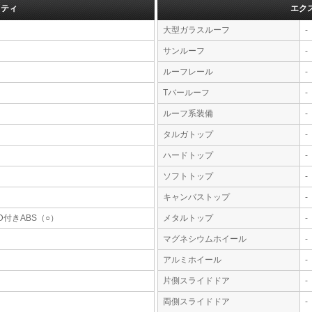
フティ
エク
大型ガラスルーフ
-
サンルーフ
-
ルーフレール
-
Tバールーフ
-
ルーフ系装備
-
タルガトップ
-
ハードトップ
-
ソフトトップ
-
キャンバストップ
-
D付きABS（○）
メタルトップ
-
マグネシウムホイール
-
アルミホイール
-
片側スライドドア
-
両側スライドドア
-