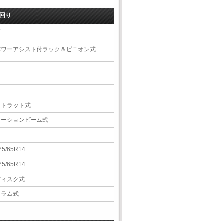
回り
右
パワーアシスト付ラック＆ピニオン式
ストラット式
トーションビーム式
75/65R14
75/65R14
ディスク式
ドラム式