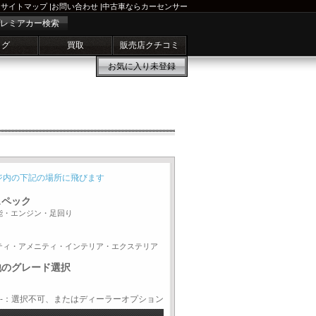
サイトマップ
|
お問い合わせ
|
中古車ならカーセンサー
レミアカー検索
ログ
買取
販売店クチコミ
お気に入り
未登録
ジ内の下記の場所に飛びます
スペック
能・エンジン・足回り
ティ・アメニティ・インテリア・エクステリア
他のグレード選択
-：選択不可、またはディーラーオプション