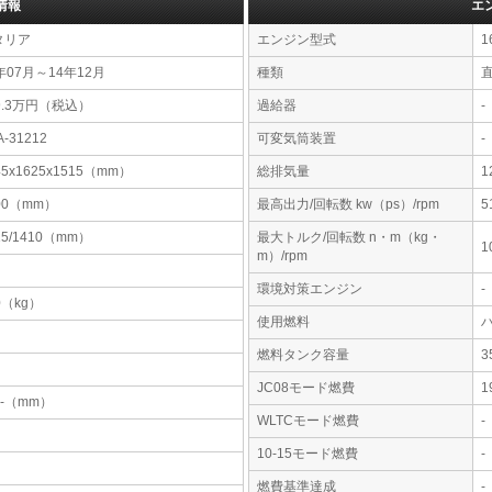
情報
エ
タリア
エンジン型式
1
年07月～14年12月
種類
直
9.3万円（税込）
過給器
-
A-31212
可変気筒装置
-
45x1625x1515（mm）
総排気量
1
00（mm）
最高出力/回転数 kw（ps）/rpm
5
15/1410（mm）
最大トルク/回転数 n・m（kg・
1
m）/rpm
環境対策エンジン
-
0（kg）
使用燃料
燃料タンク容量
JC08モード燃費
1
-x-（mm）
WLTCモード燃費
-
10-15モード燃費
-
燃費基準達成
-