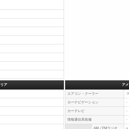
テリア
アメ
エアコン・クーラー
カーナビゲーション
-
カーテレビ
-
情報通信系装備
-
AM／FMラジオ
○