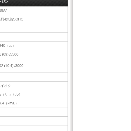
ンジン
69A4
列4気筒SOHC
240（cc）
1 (69) /5500
02 (10.4) /3000
ハイオク
35（リットル）
9.4（km/L）