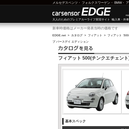
メルセデスベンツ
・
フォルクスワーゲン
・
BMW
・
ア
大人のためのプレミアカーライフ実現サイト 輸入車・外
新車時価格はメーカー発表当時の価格です
EDGE.net
>
カタログ
>
フィアット
>
フィアット 50
プ バースデイ エディション
フィアット 500(チンクエチェント
基本スペック