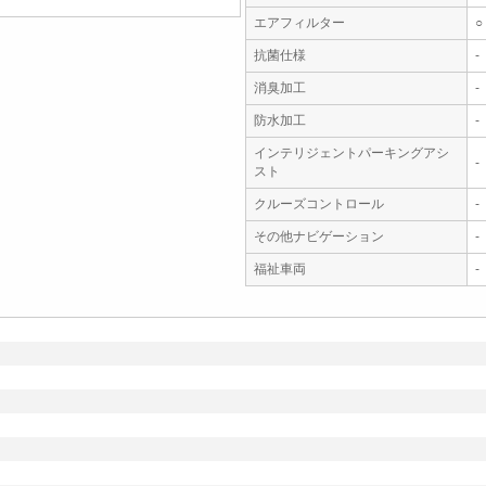
エアフィルター
○
抗菌仕様
-
消臭加工
-
防水加工
-
インテリジェントパーキングアシ
-
スト
クルーズコントロール
-
その他ナビゲーション
-
福祉車両
-