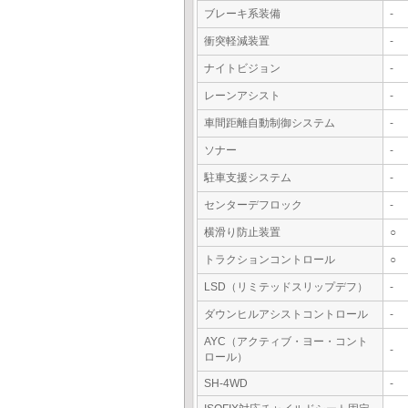
ブレーキ系装備
-
衝突軽減装置
-
ナイトビジョン
-
レーンアシスト
-
車間距離自動制御システム
-
ソナー
-
駐車支援システム
-
センターデフロック
-
横滑り防止装置
○
トラクションコントロール
○
LSD（リミテッドスリップデフ）
-
ダウンヒルアシストコントロール
-
AYC（アクティブ・ヨー・コント
-
ロール）
SH-4WD
-