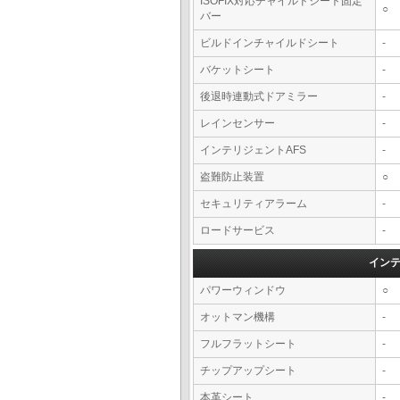
ISOFIX対応チャイルドシート固定
○
バー
ビルドインチャイルドシート
-
バケットシート
-
後退時連動式ドアミラー
-
レインセンサー
-
インテリジェントAFS
-
盗難防止装置
○
セキュリティアラーム
-
ロードサービス
-
イン
パワーウィンドウ
○
オットマン機構
-
フルフラットシート
-
チップアップシート
-
本革シート
-