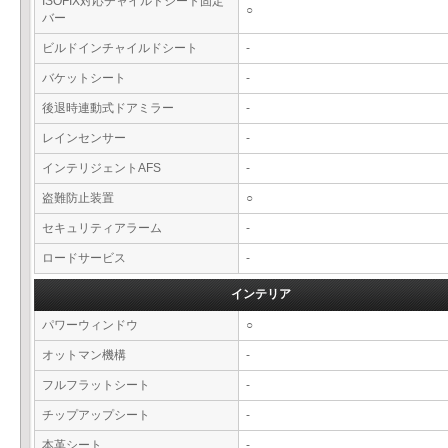
ISOFIX対応チャイルドシート固定
○
バー
ビルドインチャイルドシート
-
バケットシート
-
後退時連動式ドアミラー
-
レインセンサー
-
インテリジェントAFS
-
盗難防止装置
○
セキュリティアラーム
-
ロードサービス
-
インテリア
パワーウィンドウ
○
オットマン機構
-
フルフラットシート
-
チップアップシート
-
本革シート
-