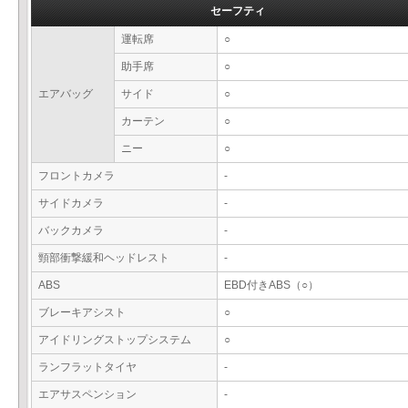
セーフティ
運転席
○
助手席
○
エアバッグ
サイド
○
カーテン
○
ニー
○
フロントカメラ
-
サイドカメラ
-
バックカメラ
-
頸部衝撃緩和ヘッドレスト
-
ABS
EBD付きABS（○）
ブレーキアシスト
○
アイドリングストップシステム
○
ランフラットタイヤ
-
エアサスペンション
-