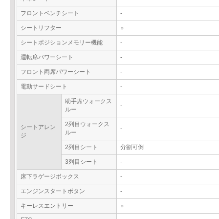
フロントベンチシート
-
シートリフター
○
シートポジションメモリー機能
-
運転席パワーシート
-
フロント両席パワーシート
-
電動サードシート
-
助手席ウォークス
-
ルー
2列目ウォークス
シートアレン
-
ルー
ジ
2列目シート
分割可倒
3列目シート
-
床下ラゲージボックス
-
エンジンスタートボタン
-
キーレスエントリー
○