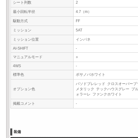
シート列数
2
最小回転半径
4.7（m）
駆動方式
FF
ミッション
5AT
ミッション位置
インパネ
AI-SHIFT
-
マニュアルモード
○
4WS
-
標準色
ボサノバホワイト
パソドブレレッド クロスオーバーブ
オプション色
メタリック テックハウスグレー ブ
ォラーレ ファンクホワイト
掲載コメント
-
装備