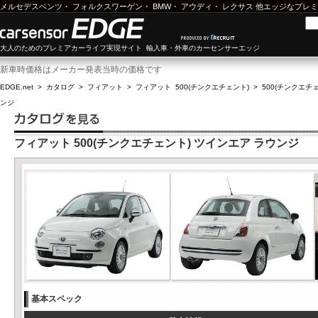
メルセデスベンツ
・
フォルクスワーゲン
・
BMW
・
アウディ
・
レクサス
他エッジなプレミ
大人のためのプレミアカーライフ実現サイト 輸入車・外車のカーセンサーエッジ
新車時価格はメーカー発表当時の価格です
EDGE.net
>
カタログ
>
フィアット
>
フィアット 500(チンクエチェント)
>
500(チンクエチェン
ンジ
フィアット 500(チンクエチェント) ツインエア ラウンジ
基本スペック