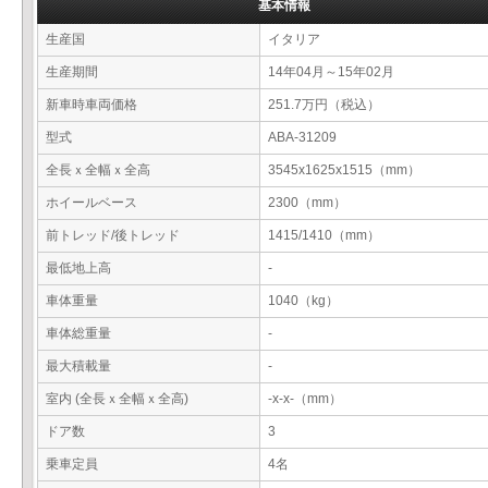
基本情報
生産国
イタリア
生産期間
14年04月～15年02月
新車時車両価格
251.7万円（税込）
型式
ABA-31209
全長ｘ全幅ｘ全高
3545x1625x1515（mm）
ホイールベース
2300（mm）
前トレッド/後トレッド
1415/1410（mm）
最低地上高
-
車体重量
1040（kg）
車体総重量
-
最大積載量
-
室内 (全長ｘ全幅ｘ全高)
-x-x-（mm）
ドア数
3
乗車定員
4名