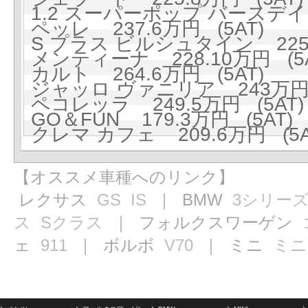
1.2 スーパーポップ バースデイ 
ペッレ 237.6万円 (5AT)
S プラス ビルシュタイン 225.
メンティーナ 228.10万円 (5A
カルト 264.6万円 (5AT)
ジャッロ ヴァニリア 243万円 
ペコレッラ 249.5万円 (5AT)
GO＆FUN 179.3万円 (5AT)
クレマ カフェ 209.6万円 (5A
【オススメ車種へのリンク】
レクサス
GS
IS
｜ BMW
3シリー
ス
Sクラス
｜ フォルクスワーゲン
ェ
911
｜ ボルボ
V70
｜ ミニ
ミニ