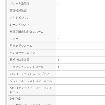
ブレーキ系装備
-
衝突軽減装置
-
ナイトビジョン
-
レーンアシスト
-
車間距離自動制御システム
-
ソナー
○
駐車支援システム
-
センターデフロック
-
横滑り防止装置
○
トラクションコントロール
○
LSD（リミテッドスリップデフ）
-
ダウンヒルアシストコントロール
-
AYC（アクティブ・ヨー・コント
-
ロール）
SH-4WD
-