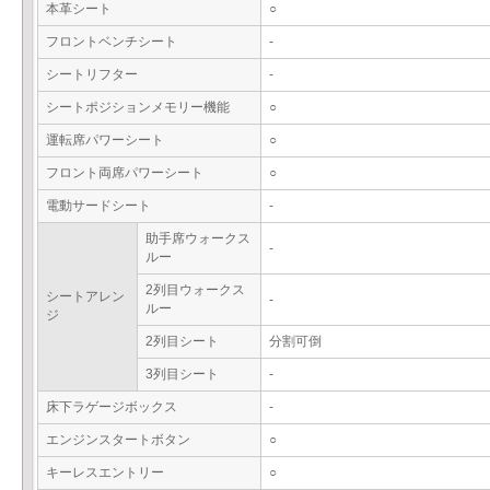
本革シート
○
フロントベンチシート
-
シートリフター
-
シートポジションメモリー機能
○
運転席パワーシート
○
フロント両席パワーシート
○
電動サードシート
-
助手席ウォークス
-
ルー
2列目ウォークス
シートアレン
-
ルー
ジ
2列目シート
分割可倒
3列目シート
-
床下ラゲージボックス
-
エンジンスタートボタン
○
キーレスエントリー
○