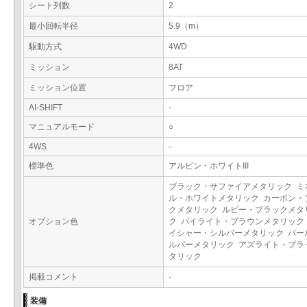
シート列数
2
最小回転半径
5.9（m）
駆動方式
4WD
ミッション
8AT
ミッション位置
フロア
AI-SHIFT
-
マニュアルモード
○
4WS
-
標準色
アルピン・ホワイトIII
ブラック・サファイアメタリック ミ
ル・ホワイトメタリック カーボン・
クメタリック ルビー・ブラックメタ
オプション色
ク パイライト・ブラウンメタリック
イシャー・シルバーメタリック パー
ルバーメタリック アズライト・ブラ
タリック
掲載コメント
-
装備