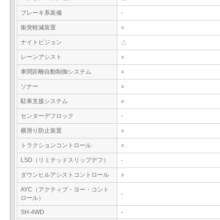
ブレーキ系装備
-
衝突軽減装置
○
ナイトビジョン
△
レーンアシスト
○
車間距離自動制御システム
○
ソナー
○
駐車支援システム
○
センターデフロック
-
横滑り防止装置
○
トラクションコントロール
○
LSD（リミテッドスリップデフ）
-
ダウンヒルアシストコントロール
○
AYC（アクティブ・ヨー・コント
-
ロール）
SH-4WD
-