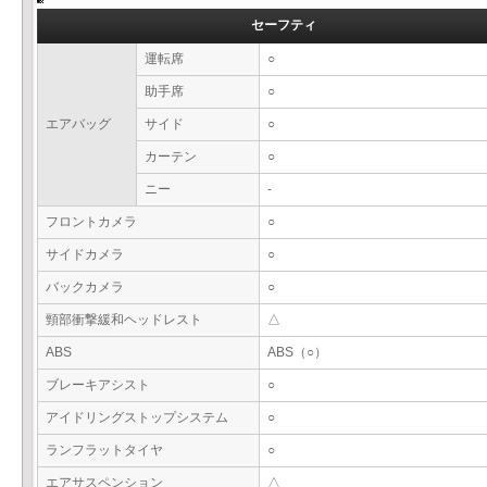
セーフティ
運転席
○
助手席
○
エアバッグ
サイド
○
カーテン
○
ニー
-
フロントカメラ
○
サイドカメラ
○
バックカメラ
○
頸部衝撃緩和ヘッドレスト
△
ABS
ABS（○）
ブレーキアシスト
○
アイドリングストップシステム
○
ランフラットタイヤ
○
エアサスペンション
△