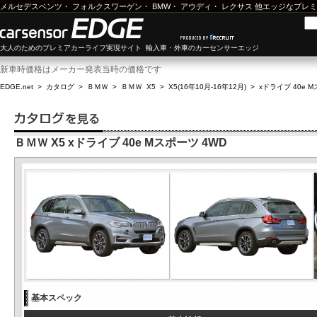
メルセデスベンツ
・
フォルクスワーゲン
・
BMW
・
アウディ
・
レクサス
他エッジなプレミ
大人のためのプレミアカーライフ実現サイト 輸入車・外車のカーセンサーエッジ
新車時価格はメーカー発表当時の価格です
EDGE.net
>
カタログ
>
ＢＭＷ
>
ＢＭＷ X5
>
X5(16年10月-16年12月)
>
xドライブ 40e 
ＢＭＷ X5 xドライブ 40e Mスポーツ 4WD
基本スペック