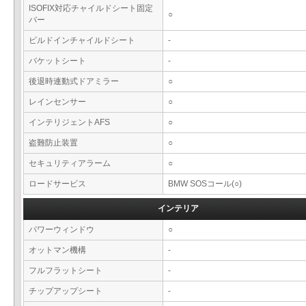
ISOFIX対応チャイルドシート固定
○
バー
ビルドインチャイルドシート
-
バケットシート
-
後退時連動式ドアミラー
○
レインセンサー
○
インテリジェントAFS
○
盗難防止装置
○
セキュリティアラーム
○
ロードサービス
BMW SOSコール(○)
インテリア
パワーウィンドウ
○
オットマン機構
-
フルフラットシート
-
チップアップシート
-