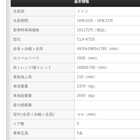
基本情報
生産国
ドイツ
生産期間
16年10月～16年12月
新車時車両価格
1011万円（税込）
型式
CLA-KT20
全長ｘ全幅ｘ全高
4910x1985x1760（mm）
ホイールベース
2935（mm）
前トレッド/後トレッド
1660/1700（mm）
最低地上高
210（mm）
車体重量
2370（kg）
車体総重量
2645（kg）
最大積載量
-
室内 (全長ｘ全幅ｘ全高)
-x-x-（mm）
ドア数
5
乗車定員
5名