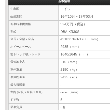
基本情報
生産国
ドイツ
生産期間
16年10月～17年03月
新車時車両価格
924万円（税込）
型式
DBA-KR30S
全長ｘ全幅ｘ全高
4910x1940x1760（mm）
ホイールベース
2935（mm）
前トレッド/後トレッド
1640/1645（mm）
最低地上高
210（mm）
車体重量
2150（kg）
車体総重量
2425（kg）
最大積載量
-
室内 (全長ｘ全幅ｘ全高)
-x-x-（mm）
ドア数
5
乗車定員
5名