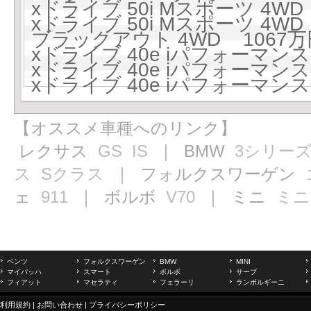
xドライブ 50i Mスポーツ 4WD 
xドライブ 50i Mスポーツ 4WD 
ブラックアウト 4WD 1067万円
xドライブ 40e iパフォーマンス 
xドライブ 40e iパフォーマンス 
xドライブ 40e iパフォーマンス 
【オススメ車種へのリンク】
レクサス
GS
IS
｜ BMW
3シリー
ス
Sクラス
｜ フォルクスワーゲン
ェ
911
｜ ボルボ
V70
｜ ミニ
ミニ
ベンツ
フォルクスワーゲン
BMW
MINI
マイバッハ
スマート
ボルボ
サーブ
フィアット
マセラティ
フェラーリ
ランボルギーニ
利用規約
|
お問い合わせ
|
プライバシーポリシー