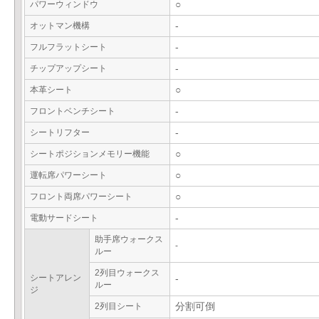
パワーウィンドウ
○
オットマン機構
-
フルフラットシート
-
チップアップシート
-
本革シート
○
フロントベンチシート
-
シートリフター
-
シートポジションメモリー機能
○
運転席パワーシート
○
フロント両席パワーシート
○
電動サードシート
-
助手席ウォークス
-
ルー
2列目ウォークス
シートアレン
-
ルー
ジ
2列目シート
分割可倒