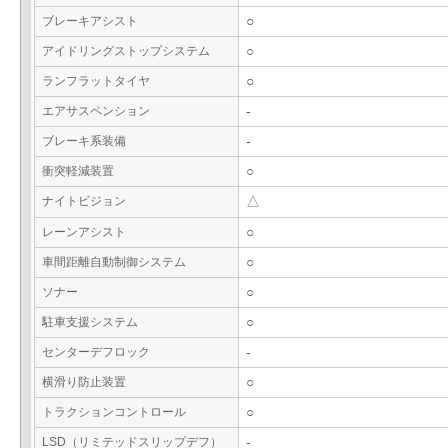
ブレーキアシスト
○
アイドリングストップシステム
○
ランフラットタイヤ
○
エアサスペンション
-
ブレーキ系装備
-
衝突軽減装置
○
ナイトビジョン
△
レーンアシスト
○
車間距離自動制御システム
○
ソナー
○
駐車支援システム
○
センターデフロック
-
横滑り防止装置
○
トラクションコントロール
○
LSD（リミテッドスリップデフ）
-