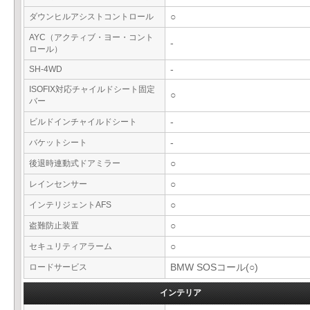
ダウンヒルアシストコントロール
○
AYC（アクティブ・ヨー・コント
-
ロール）
SH-4WD
-
ISOFIX対応チャイルドシート固定
○
バー
ビルドインチャイルドシート
-
バケットシート
-
後退時連動式ドアミラー
○
レインセンサー
○
インテリジェントAFS
○
盗難防止装置
○
セキュリティアラーム
○
ロードサービス
BMW SOSコール(○)
インテリア