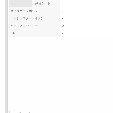
3列目シート
-
床下ラゲージボックス
-
エンジンスタートボタン
○
キーレスエントリー
○
ETC
○