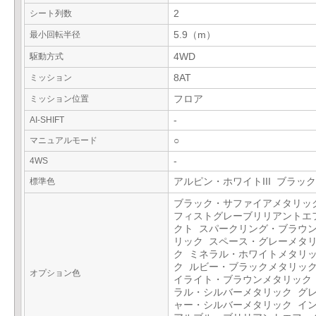
シート列数
2
最小回転半径
5.9（m）
駆動方式
4WD
ミッション
8AT
ミッション位置
フロア
AI-SHIFT
-
マニュアルモード
○
4WS
-
標準色
アルピン・ホワイトIII ブラック
ブラック・サファイアメタリッ
フィストグレーブリリアントエ
クト スパークリング・ブラウ
リック スペース・グレーメタ
ク ミネラル・ホワイトメタリ
ク ルビー・ブラックメタリック
オプション色
イライト・ブラウンメタリック
ラル・シルバーメタリック グ
ャー・シルバーメタリック イ