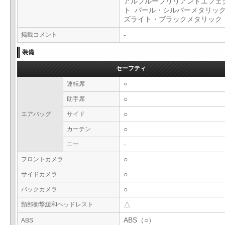
アルブルーブリリアントエフェ
ト パール・シルバーメタリック
ズライト・ブラックメタリッ
掲載コメント
-
装備
セーフティ
運転席
○
助手席
○
エアバッグ
サイド
○
カーテン
○
ニー
-
フロントカメラ
○
サイドカメラ
○
バックカメラ
○
頸部衝撃緩和ヘッドレスト
△
ABS（○）
ABS