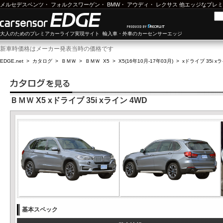
メルセデスベンツ
・
フォルクスワーゲン
・
BMW
・
アウディ
・
レクサス
他エッジなプレミ
大人のためのプレミアカーライフ実現サイト 輸入車・外車のカーセンサーエッジ
新車時価格はメーカー発表当時の価格です
EDGE.net
>
カタログ
>
ＢＭＷ
>
ＢＭＷ X5
>
X5(16年10月-17年03月)
>
xドライブ 35i x
ＢＭＷ X5 xドライブ 35i xライン 4WD
基本スペック