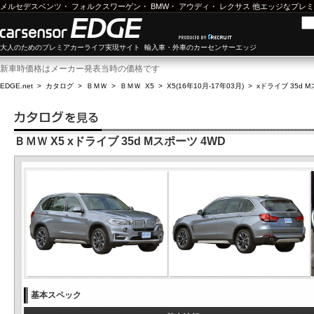
メルセデスベンツ
・
フォルクスワーゲン
・
BMW
・
アウディ
・
レクサス
他エッジなプレミ
大人のためのプレミアカーライフ実現サイト 輸入車・外車のカーセンサーエッジ
新車時価格はメーカー発表当時の価格です
EDGE.net
>
カタログ
>
ＢＭＷ
>
ＢＭＷ X5
>
X5(16年10月-17年03月)
>
xドライブ 35d 
ＢＭＷ X5 xドライブ 35d Mスポーツ 4WD
基本スペック