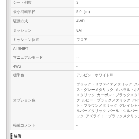
シート列数
3
最小回転半径
5.9（m）
駆動方式
4WD
ミッション
8AT
ミッション位置
フロア
AI-SHIFT
-
マニュアルモード
○
4WS
-
標準色
アルピン・ホワイトIII
ブラック・サファイアメタリック ス
ス・グレーメタリック ミネラル・ホ
メタリック カーボン・ブラックメタ
オプション色
ク ルビー・ブラックメタリック パ
ト・ブラウンメタリック グレイシャ
ルバーメタリック パール・シルバー
ック アズライト・ブラックメタリ
掲載コメント
-
装備