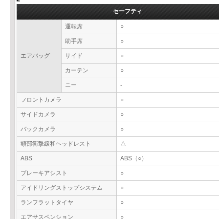
セーフティ
運転席
○
助手席
○
エアバッグ
サイド
○
カーテン
○
ニー
-
フロントカメラ
○
サイドカメラ
○
バックカメラ
○
頸部衝撃緩和ヘッドレスト
△
ABS
ABS（○）
ブレーキアシスト
○
アイドリングストップシステム
○
ランフラットタイヤ
○
エアサスペンション
○