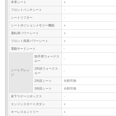
本革シート
○
フロントベンチシート
-
シートリフター
-
シートポジションメモリー機能
○
運転席パワーシート
○
フロント両席パワーシート
○
電動サードシート
-
助手席ウォークス
-
ルー
2列目ウォークス
シートアレン
-
ルー
ジ
2列目シート
分割可倒
3列目シート
分割可倒
床下ラゲージボックス
-
エンジンスタートボタン
○
キーレスエントリー
○