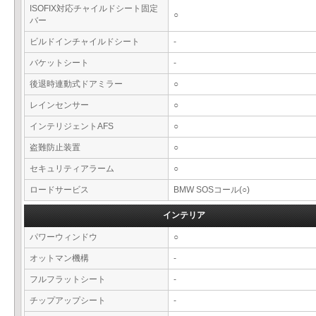
ISOFIX対応チャイルドシート固定
○
バー
ビルドインチャイルドシート
-
バケットシート
-
後退時連動式ドアミラー
○
レインセンサー
○
インテリジェントAFS
○
盗難防止装置
○
セキュリティアラーム
○
ロードサービス
BMW SOSコール(○)
インテリア
パワーウィンドウ
○
オットマン機構
-
フルフラットシート
-
チップアップシート
-