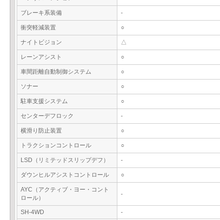
ブレーキ系装備
-
衝突軽減装置
○
ナイトビジョン
△
レーンアシスト
○
車間距離自動制御システム
○
ソナー
○
駐車支援システム
○
センターデフロック
-
横滑り防止装置
○
トラクションコントロール
○
LSD（リミテッドスリップデフ）
-
ダウンヒルアシストコントロール
○
AYC（アクティブ・ヨー・コント
-
ロール）
SH-4WD
-