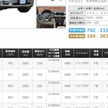
されるなど、安全性能も高められ
クロカン・ＳＵ
2979～4394
258～450
792
119
～
169
36
～
JC08燃費
新車価格
最高出力
駆動
乗車
排気量
ミッション
ド
WLTC燃費
（万円）
(馬力)
方式
定員
(cc)
10・15燃費
13.8km/L
フロア8AT
5名
792
2992
258
-
4WD
-
13.8km/L
フロア8AT
5名
821
2992
258
-
4WD
-
13.8km/L
フロア8AT
7名
854
2992
258
-
4WD
-
13.8km/L
フロア8AT
5名
864
2992
258
-
4WD
-
13.8km/L