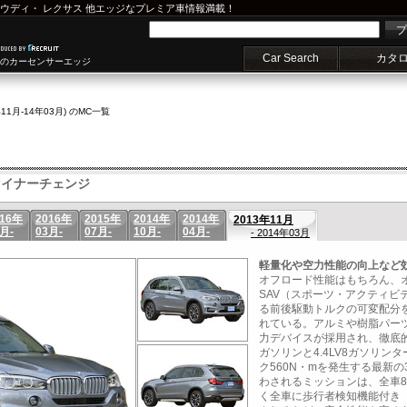
ウディ
・
レクサス
他エッジなプレミア車情報満載！
プ
Car Search
カタ
車のカーセンサーエッジ
年11月-14年03月) のMC一覧
イナーチェンジ
016年
2016年
2015年
2014年
2014年
2013年11月
月-
03月-
07月-
10月-
04月-
- 2014年03月
軽量化や空力性能の向上など
オフロード性能はもちろん、
SAV（スポーツ・アクティビ
る前後駆動トルクの可変配分を行
れている。アルミや樹脂パー
力デバイスが採用され、徹底的
ガソリンと4.4LV8ガソリン
ク560N・mを発生する最新
わされるミッションは、全車8
く全車に歩行者検知機能付き