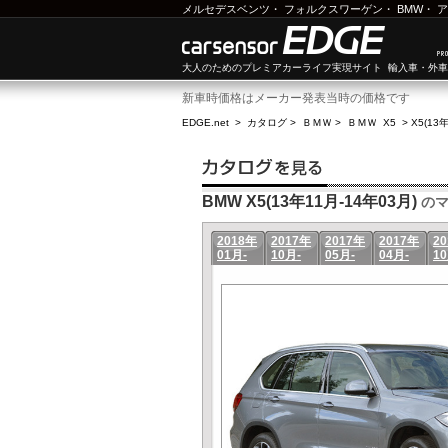
メルセデスベンツ
・
フォルクスワーゲン
・
BMW
・
ア
大人のためのプレミアカーライフ実現サイト 輸入車・外
新車時価格はメーカー発表当時の価格です
EDGE.net
>
カタログ
>
ＢＭＷ
>
ＢＭＷ X5
>
X5(13
BMW X5(13年11月-14年03月)
のマ
2018年
2017年
2017年
2017年
2
01月-
10月-
05月-
04月-
10