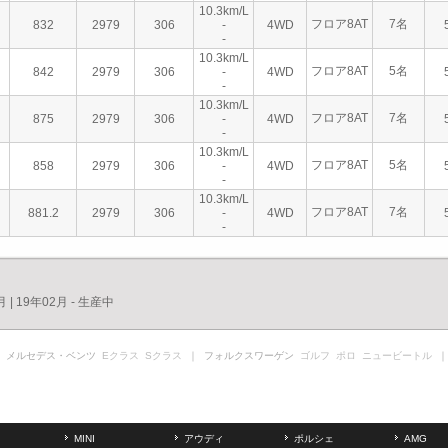
10.3km/L
フロア8AT
7名
832
2979
306
-
4WD
-
10.3km/L
フロア8AT
5名
842
2979
306
-
4WD
-
10.3km/L
フロア8AT
7名
875
2979
306
-
4WD
-
10.3km/L
フロア8AT
5名
858
2979
306
-
4WD
-
10.3km/L
フロア8AT
7名
881.2
2979
306
-
4WD
-
月
|
19年02月 - 生産中
 メルセデス・ベンツ
Eクラス
Sクラス
｜ フォルクスワーゲン
ゴルフ
ポロ
ニュービートル
｜
MINI
アウディ
ポルシェ
AMG