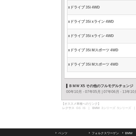
xドライブ 35i 4WD
xドライブ 35i xライン 4WD
xドライブ 35i xライン 4WD
xドライブ 35i Mスポーツ 4WD
xドライブ 35i Mスポーツ 4WD
ＢＭＷ X5 その他のフルモデルチェンジ
00年10月 - 07年05月
|
07年06月 - 13年10
【オススメ車種へのリンク】
レクサス
GS
IS
｜ BMW
3シリーズ
5シリーズ
｜
ベンツ
フォルクスワーゲン
BMW