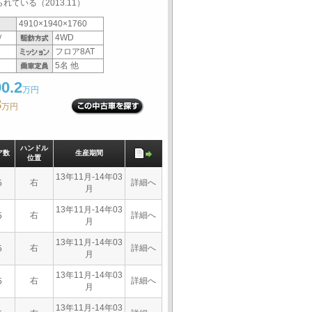
ている（2013.11）
4910×1940×1760
Ｖ
4WD
フロア8AT
5名 他
0.2
万円
3
万円
ハンドル
ア数
生産期間
位置
13年11月-14年03
右
詳細へ
5
月
13年11月-14年03
右
詳細へ
5
月
13年11月-14年03
右
詳細へ
5
月
13年11月-14年03
右
詳細へ
5
月
13年11月-14年03