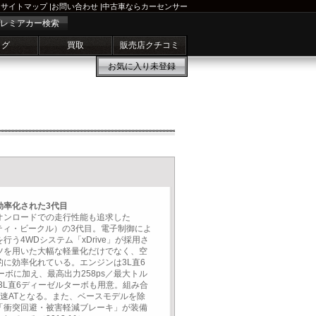
サイトマップ
|
お問い合わせ
|
中古車ならカーセンサー
レミアカー検索
ログ
買取
販売店クチコミ
お気に入り
未登録
効率化された3代目
オンロードでの走行性能も追求した
ティ・ビークル）の3代目。電子制御によ
う4WDシステム「xDrive」が採用さ
ツを用いた大幅な軽量化だけでなく、空
に効率化れている。エンジンは3L直6
ターボに加え、最高出力258ps／最大トル
の3L直6ディーゼルターボも用意。組み合
速ATとなる。また、ベースモデルを除
「衝突回避・被害軽減ブレーキ」が装備