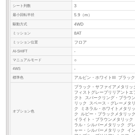
シート列数
3
最小回転半径
5.9（m）
駆動方式
4WD
ミッション
8AT
ミッション位置
フロア
AI-SHIFT
-
マニュアルモード
○
4WS
-
標準色
アルピン・ホワイトIII ブラック
ブラック・サファイアメタリッ
フィストグレーブリリアントエ
クト スパークリング・ブラウ
リック スペース・グレーメタ
ク ミネラル・ホワイトメタリ
オプション色
ク ルビー・ブラックメタリック
イライト・ブラウンメタリック
ラル・シルバーメタリック グ
ャー・シルバーメタリック イ