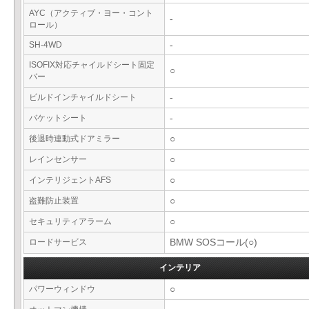
AYC（アクティブ・ヨー・コント
-
ロール）
SH-4WD
-
ISOFIX対応チャイルドシート固定
○
バー
ビルドインチャイルドシート
-
バケットシート
-
後退時連動式ドアミラー
○
レインセンサー
○
インテリジェントAFS
○
盗難防止装置
○
セキュリティアラーム
○
ロードサービス
BMW SOSコール(○)
インテリア
パワーウィンドウ
○