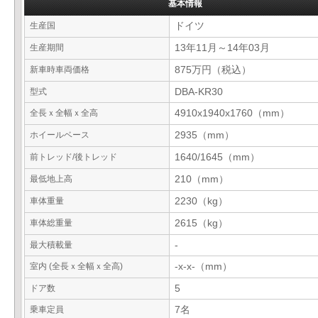
基本情報
生産国
ドイツ
生産期間
13年11月～14年03月
新車時車両価格
875万円（税込）
型式
DBA-KR30
全長ｘ全幅ｘ全高
4910x1940x1760（mm）
ホイールベース
2935（mm）
前トレッド/後トレッド
1640/1645（mm）
最低地上高
210（mm）
車体重量
2230（kg）
車体総重量
2615（kg）
最大積載量
-
室内 (全長ｘ全幅ｘ全高)
-x-x-（mm）
ドア数
5
乗車定員
7名