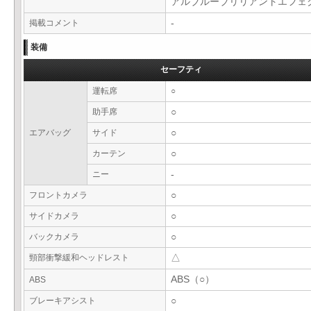
アルブルーブリリアントエフ
掲載コメント
-
装備
セーフティ
運転席
○
助手席
○
エアバッグ
サイド
○
カーテン
○
ニー
-
フロントカメラ
○
サイドカメラ
○
バックカメラ
○
頸部衝撃緩和ヘッドレスト
△
ABS（○）
ABS
ブレーキアシスト
○