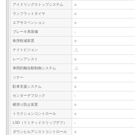
アイドリングストップシステム
○
ランフラットタイヤ
○
エアサスペンション
○
ブレーキ系装備
-
衝突軽減装置
○
ナイトビジョン
△
レーンアシスト
○
車間距離自動制御システム
△
ソナー
○
駐車支援システム
○
センターデフロック
-
横滑り防止装置
○
トラクションコントロール
○
LSD（リミテッドスリップデフ）
-
ダウンヒルアシストコントロール
○