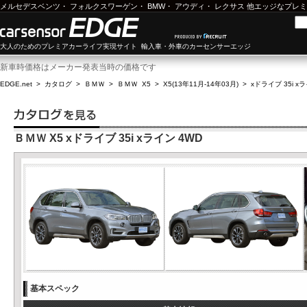
メルセデスベンツ
・
フォルクスワーゲン
・
BMW
・
アウディ
・
レクサス
他エッジなプレミ
大人のためのプレミアカーライフ実現サイト 輸入車・外車のカーセンサーエッジ
新車時価格はメーカー発表当時の価格です
EDGE.net
>
カタログ
>
ＢＭＷ
>
ＢＭＷ X5
>
X5(13年11月-14年03月)
>
xドライブ 35i x
ＢＭＷ X5 xドライブ 35i xライン 4WD
基本スペック