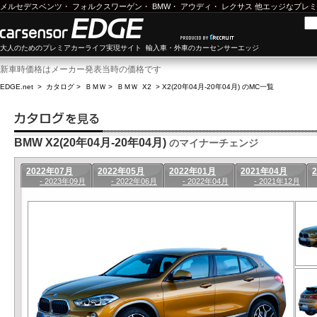
メルセデスベンツ
・
フォルクスワーゲン
・
BMW
・
アウディ
・
レクサス
他エッジなプレミ
大人のためのプレミアカーライフ実現サイト 輸入車・外車のカーセンサーエッジ
新車時価格はメーカー発表当時の価格です
EDGE.net
>
カタログ
>
ＢＭＷ
>
ＢＭＷ X2
>
X2(20年04月-20年04月) のMC一覧
BMW X2(20年04月-20年04月)
のマイナーチェンジ
2022年07月
2022年05月
2022年01月
2021年04月
- 2023年09月
- 2022年06月
- 2022年04月
- 2021年12月