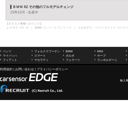
ＢＭＷ X2 その他のフルモデルチェンジ
23年10月 - 生産中
【オススメ車種へのリンク】
レクサス
GS
IS
｜ BMW
3シリーズ
5シリーズ
｜ メルセデス・ベンツ
Eクラス
Sクラス
ベンツ
フォルクスワーゲン
BMW
MINI
マイバッハ
スマート
ボルボ
サーブ
フィアット
マセラティ
フェラーリ
ランボルギーニ
利用規約
|
お問い合わせ
|
プライバシーポリシー
輸入