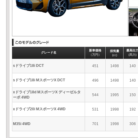
新車価格
最高出
排気量
グレード名
（万円）
(馬力)
(cc)
sドライブ18i DCT
451
1498
140
sドライブ18i MスポーツX DCT
496
1498
140
xドライブ18d MスポーツX ディーゼルタ
544
1995
150
ーボ 4WD
xドライブ20i MスポーツX 4WD
531
1998
192
M35i 4WD
701
1998
306