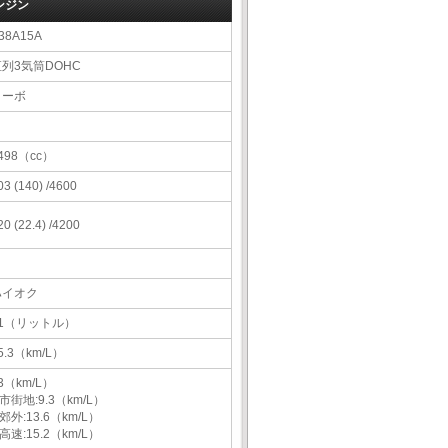
ンジン
38A15A
直列3気筒DOHC
ターボ
498（cc）
03 (140) /4600
20 (22.4) /4200
ハイオク
61（リットル）
5.3（km/L）
3（km/L）
市街地:9.3（km/L）
郊外:13.6（km/L）
高速:15.2（km/L）