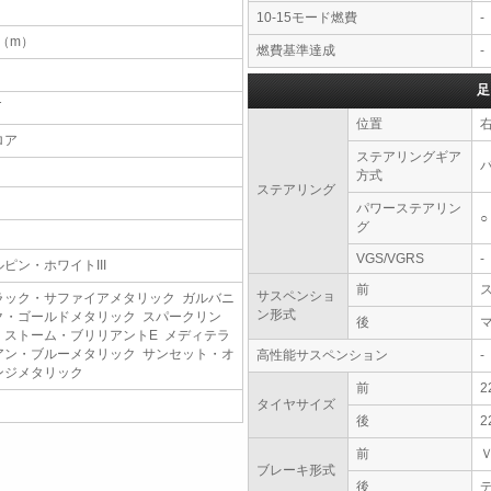
10-15モード燃費
-
1（m）
燃費基準達成
-
足
T
位置
ロア
ステアリングギア
方式
ステアリング
パワーステアリン
○
グ
VGS/VGRS
-
ルピン・ホワイトIII
前
サスペンショ
ラック・サファイアメタリック ガルバニ
ン形式
ク・ゴールドメタリック スパークリン
後
・ストーム・ブリリアントE メディテラ
アン・ブルーメタリック サンセット・オ
高性能サスペンション
-
ンジメタリック
前
2
タイヤサイズ
後
2
前
ブレーキ形式
後