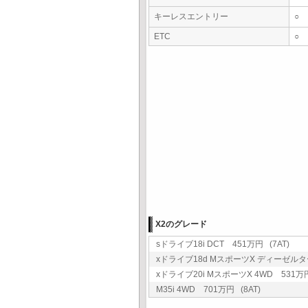
キーレスエントリー
○
ETC
○
X2のグレード
sドライブ18i DCT 451万円 (7AT)
xドライブ18d MスポーツX ディーゼルターボ
xドライブ20i MスポーツX 4WD 531万円
M35i 4WD 701万円 (8AT)