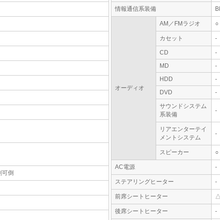
情報通信系装備
AM／FMラジオ
○
カセット
-
CD
-
MD
-
HDD
-
オーディオ
DVD
-
サウンドシステム
-
系装備
リアエンターテイ
-
メントシステム
スピーカー
○
AC電源
-
割可倒
ステアリングヒーター
-
前席シートヒーター
後席シートヒーター
-