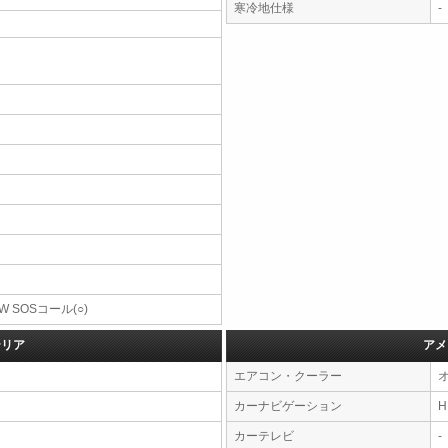
寒冷地仕様
-
W SOSコール(○)
テリア
アメ
エアコン・クーラー
カーナビゲーション
カーテレビ
-