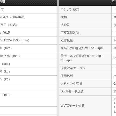
情報
エ
イツ
エンジン型式
B
年04月～20年04月
種類
96万円（税込）
過給器
A-YH15
可変気筒装置
-
75x1825x1535（mm）
総排気量
1
70（mm）
最高出力/回転数 kw（ps）/rpm
1
75/1570（mm）
最大トルク/回転数 n・m（kg・
2
m）/rpm
0（mm）
環境対策エンジン
-
00（kg）
使用燃料
75（kg）
燃料タンク容量
JC08モード燃費
1
-x-（mm）
1
└
WLTCモード燃費
└
└