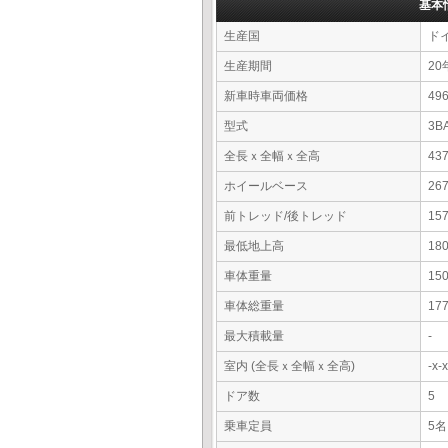
基本
生産国
ド
生産期間
20
新車時車両価格
4
型式
3B
全長ｘ全幅ｘ全高
43
ホイールベース
26
前トレッド/後トレッド
15
最低地上高
18
車体重量
15
車体総重量
17
最大積載量
-
室内 (全長ｘ全幅ｘ全高)
-x
ドア数
5
乗車定員
5名