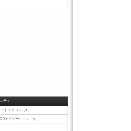
ニティ
オートエアコン（○）
HDDナビゲーション（○）