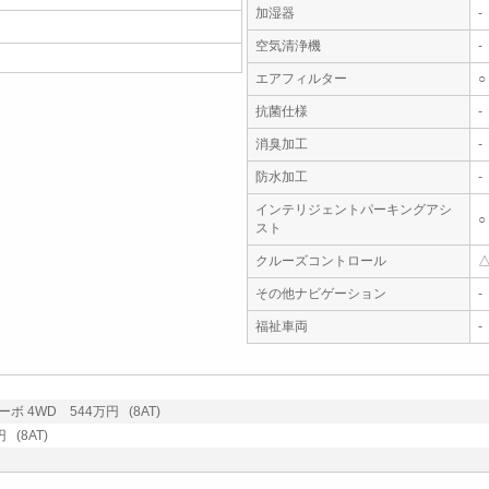
加湿器
-
空気清浄機
-
エアフィルター
○
抗菌仕様
-
消臭加工
-
防水加工
-
インテリジェントパーキングアシ
○
スト
クルーズコントロール
その他ナビゲーション
-
福祉車両
-
 4WD 544万円 (8AT)
 (8AT)