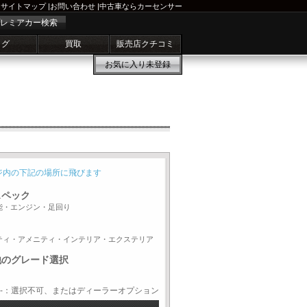
サイトマップ
|
お問い合わせ
|
中古車ならカーセンサー
レミアカー検索
ログ
買取
販売店クチコミ
お気に入り
未登録
ジ内の下記の場所に飛びます
スペック
能・エンジン・足回り
ティ・アメニティ・インテリア・エクステリア
他のグレード選択
-：選択不可、またはディーラーオプション