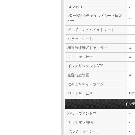
SH-4WD
-
ISOFIX対応チャイルドシート固定
○
バー
ビルドインチャイルドシート
-
バケットシート
-
後退時連動式ドアミラー
○
レインセンサー
○
インテリジェントAFS
-
盗難防止装置
○
セキュリティアラーム
-
ロードサービス
BM
イン
パワーウィンドウ
○
オットマン機構
-
フルフラットシート
-