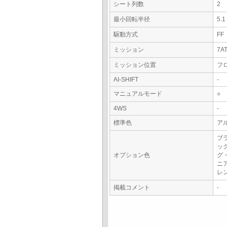
シート列数
2
最小回転半径
5.
駆動方式
FF
ミッション
7A
ミッション位置
フ
AI-SHIFT
-
マニュアルモード
○
4WS
-
標準色
ア
ブ
ッ
オプション色
グ
ニ
レ
掲載コメント
-