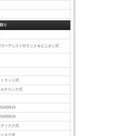
回り
右
パワーアシスト付ラック＆ピニオン式
ストラット式
マルチリンク式
25/45R19
25/45R19
Ｖディスク式
ディスク式