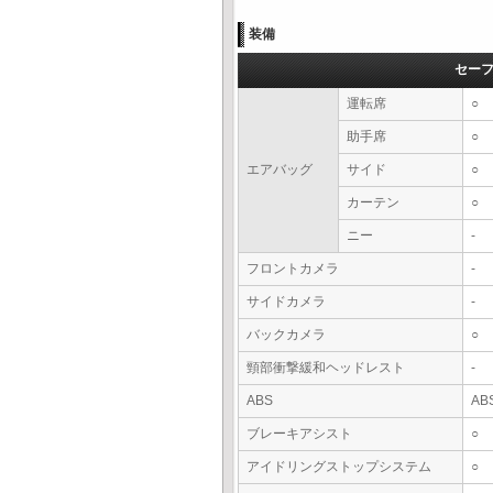
装備
セー
運転席
○
助手席
○
エアバッグ
サイド
○
カーテン
○
ニー
-
フロントカメラ
-
サイドカメラ
-
バックカメラ
○
頸部衝撃緩和ヘッドレスト
-
ABS
AB
ブレーキアシスト
○
アイドリングストップシステム
○