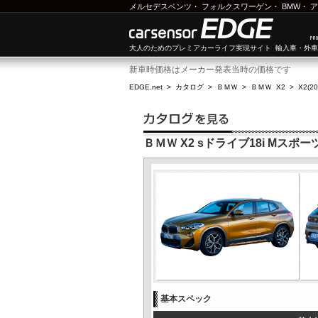
メルセデスベンツ
・
フォルクスワーゲン
・
BMW
・
ア
大人のためのプレミアカーライフ実現サイト 輸入車・外
新車時価格はメーカー発表当時の価格です
EDGE.net
>
カタログ
>
ＢＭＷ
>
ＢＭＷ X2
>
X2(2
ＢＭＷ X2 sドライブ18i Mスポーツ
基本スペック