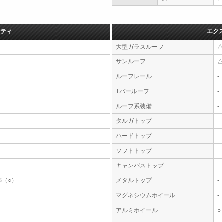
フティ
エク
大型ガラスルーフ
サンルーフ
ルーフレール
-
Tバールーフ
-
ルーフ系装備
-
タルガトップ
-
ハードトップ
-
ソフトトップ
-
キャンバストップ
-
S（○）
メタルトップ
-
マグネシウムホイール
-
アルミホイール
○