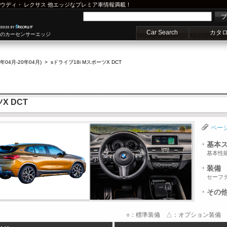
ウディ
・
レクサス
他エッジなプレミア車情報満載！
プ
Car Search
カタ
車のカーセンサーエッジ
0年04月-20年04月)
>
sドライブ18i MスポーツX DCT
X DCT
ペー
基本
基本性
装備
セーフ
その
○：標準装備 △：オプション装備 