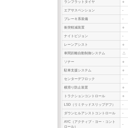
ランフラットタイヤ
○
エアサスペンション
-
ブレーキ系装備
-
衝突軽減装置
○
ナイトビジョン
-
レーンアシスト
○
車間距離自動制御システム
△
ソナー
○
駐車支援システム
○
センターデフロック
-
横滑り防止装置
○
トラクションコントロール
○
LSD（リミテッドスリップデフ）
-
ダウンヒルアシストコントロール
-
AYC（アクティブ・ヨー・コント
-
ロール）