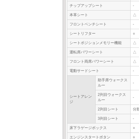
チップアップシート
-
本革シート
△
フロントベンチシート
-
シートリフター
○
シートポジションメモリー機能
△
運転席パワーシート
△
フロント両席パワーシート
△
電動サードシート
-
助手席ウォークス
-
ルー
2列目ウォークス
シートアレン
-
ルー
ジ
2列目シート
分
3列目シート
-
床下ラゲージボックス
○
エンジンスタートボタン
○