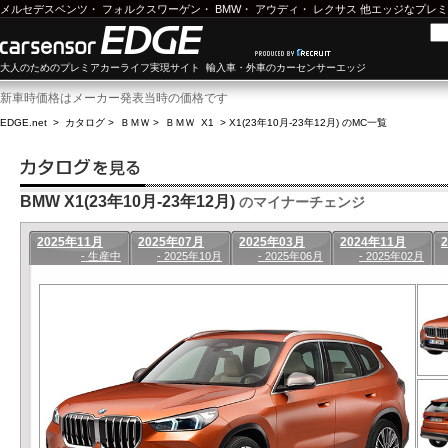
メルセデスベンツ
・
フォルクスワーゲン
・
BMW
・
アウディ
・
レクサス
他エッジなプレミ
大人のためのプレミアカーライフ実現サイト 輸入車・外車のカーセンサーエッジ
新車時価格はメーカー発表当時の価格です
EDGE.net
>
カタログ
>
ＢＭＷ
>
ＢＭＷ X1
>
X1(23年10月-23年12月) のMC一覧
BMW X1(23年10月-23年12月)
のマイナーチェンジ
2025年11月
2025年07月
2025年03月
2024年11月
- 生産中
- 2025年10月
- 2025年06月
- 2025年02月