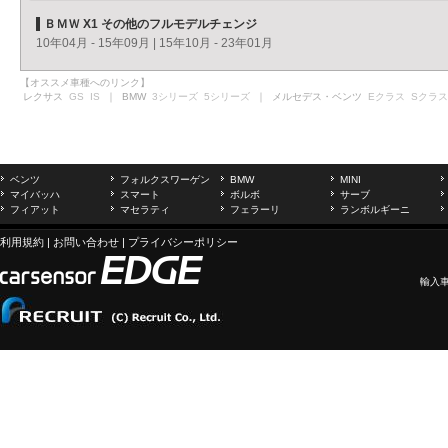
ＢＭＷ X1 その他のフルモデルチェンジ
10年04月 - 15年09月
|
15年10月 - 23年01月
【オススメ車種へのリンク】
レクサス
GS
IS
｜ BMW
3シリーズ
5シリーズ
｜ メルセデス・ベンツ
Eクラス
Sクラス
ベンツ
フォルクスワーゲン
BMW
MINI
マイバッハ
スマート
ボルボ
サーブ
フィアット
マセラティ
フェラーリ
ランボルギーニ
利用規約
|
お問い合わせ
|
プライバシーポリシー
輸入