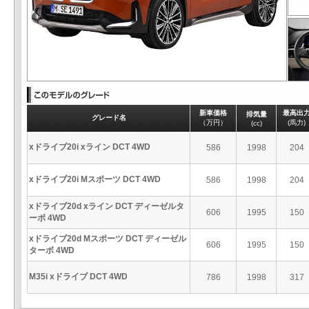
新車価格
最高出
排気量
グレード名
（万円）
(馬力)
(cc)
xドライブ20i xライン DCT 4WD
586
1998
204
xドライブ20i Mスポーツ DCT 4WD
586
1998
204
xドライブ20d xライン DCT ディーゼルタ
606
1995
150
ーボ 4WD
xドライブ20d Mスポーツ DCT ディーゼル
606
1995
150
ターボ 4WD
M35i xドライブ DCT 4WD
786
1998
317