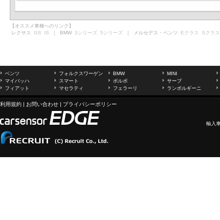
【オススメ車種へのリンク】
レクサス
GS
IS
｜ BMW
3シリーズ
5シリーズ
｜ メルセデス・ベンツ
Eクラス
Sクラス
ベンツ
フォルクスワーゲン
BMW
MINI
マイバッハ
スマート
ボルボ
サーブ
フィアット
マセラティ
フェラーリ
ランボルギーニ
利用規約
|
お問い合わせ
|
プライバシーポリシー
輸入