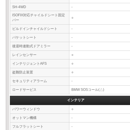
SH-4WD
-
ISOFIX対応チャイルドシート固定
○
バー
ビルドインチャイルドシート
-
バケットシート
-
後退時連動式ドアミラー
-
レインセンサー
○
インテリジェントAFS
○
盗難防止装置
○
セキュリティアラーム
-
ロードサービス
BMW SOSコール(△)
インテリア
パワーウィンドウ
○
オットマン機構
-
フルフラットシート
-