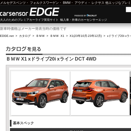
メルセデスベンツ
・
フォルクスワーゲン
・
BMW
・
アウディ
・
レクサス
他エッジなプレミ
大人のためのプレミアカーライフ実現サイト 輸入車・外車のカーセンサーエッジ
新車時価格はメーカー発表当時の価格です
EDGE.net
>
カタログ
>
ＢＭＷ
>
ＢＭＷ X1
>
X1(23年10月-23年12月)
>
xドライブ20i xラ
ＢＭＷ X1 xドライブ20i xライン DCT 4WD
基本スペック