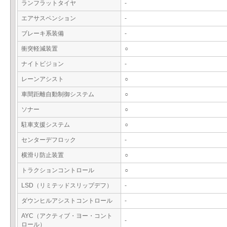
ランフラットタイヤ
-
エアサスペンション
-
ブレーキ系装備
-
衝突軽減装置
○
ナイトビジョン
-
レーンアシスト
○
車間距離自動制御システム
○
ソナー
○
駐車支援システム
○
センターデフロック
-
横滑り防止装置
○
トラクションコントロール
○
LSD（リミテッドスリップデフ）
-
ダウンヒルアシストコントロール
-
AYC（アクティブ・ヨー・コント
-
ロール）