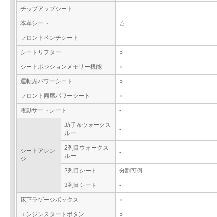
チップアップシート
-
本革シート
△
フロントベンチシート
-
シートリフター
○
シートポジションメモリー機能
○
運転席パワーシート
○
フロント両席パワーシート
○
電動サードシート
-
助手席ウォークス
-
ルー
2列目ウォークス
シートアレン
-
ルー
ジ
2列目シート
分割可倒
3列目シート
-
床下ラゲージボックス
○
エンジンスタートボタン
○