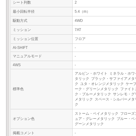
シート列数
2
最小回転半径
5.4（m）
駆動方式
4WD
ミッション
7AT
ミッション位置
フロア
AI-SHIFT
-
マニュアルモード
-
4WS
-
アルピン・ホワイト ミネラル・ホワ
タリック ブラック・サファイアメタ
ク ユタ・オレンジメタリック ケー
標準色
ーク・グリーンメタリック ファイト
ク・ブルーメタリック サンレモ・グ
メタリック スペース・シルバーメタ
ク
ストーム・ベイメタリック フローズ
オプション色
ュア・グレーメタリック ブルー・ベ
グーンメタリック
掲載コメント
-