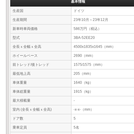
基本情報
生産国
ドイツ
生産期間
23年10月～23年12月
新車時車両価格
586万円（税込）
型式
3BA-52EE20
全長ｘ全幅ｘ全高
4500x1835x1645（mm）
ホイールベース
2690（mm）
前トレッド/後トレッド
1575/1575（mm）
最低地上高
205（mm）
車体重量
1640（kg）
車体総重量
1915（kg）
最大積載量
-
室内 (全長ｘ全幅ｘ全高)
-x-x-（mm）
ドア数
5
乗車定員
5名