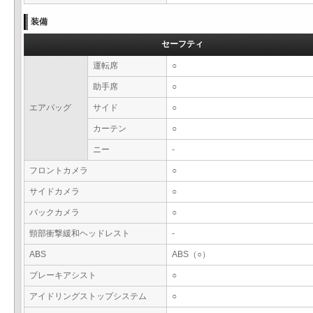
装備
セーフティ
運転席
○
助手席
○
エアバッグ
サイド
○
カーテン
○
ニー
-
フロントカメラ
○
サイドカメラ
○
バックカメラ
○
頸部衝撃緩和ヘッドレスト
-
ABS
ABS（○）
ブレーキアシスト
○
アイドリングストップシステム
○