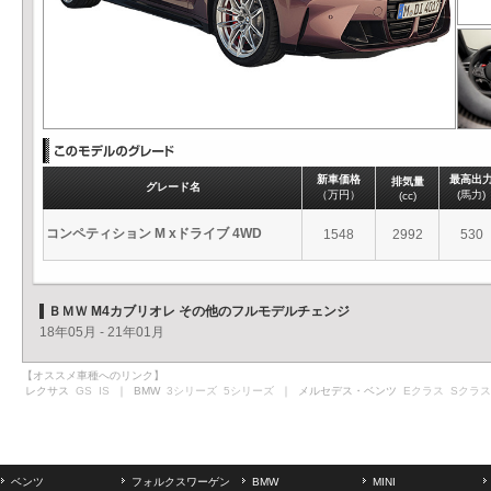
新車価格
最高出
排気量
グレード名
（万円）
(馬力)
(cc)
コンペティション M xドライブ 4WD
1548
2992
530
ＢＭＷ M4カブリオレ その他のフルモデルチェンジ
18年05月 - 21年01月
【オススメ車種へのリンク】
レクサス
GS
IS
｜ BMW
3シリーズ
5シリーズ
｜ メルセデス・ベンツ
Eクラス
Sクラス
ベンツ
フォルクスワーゲン
BMW
MINI