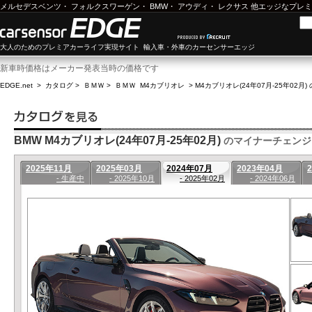
メルセデスベンツ
・
フォルクスワーゲン
・
BMW
・
アウディ
・
レクサス
他エッジなプレミ
大人のためのプレミアカーライフ実現サイト 輸入車・外車のカーセンサーエッジ
新車時価格はメーカー発表当時の価格です
EDGE.net
>
カタログ
>
ＢＭＷ
>
ＢＭＷ M4カブリオレ
>
M4カブリオレ(24年07月-25年02月)
BMW M4カブリオレ(24年07月-25年02月)
のマイナーチェンジ
2025年11月
2025年03月
2024年07月
2023年04月
- 生産中
- 2025年10月
- 2025年02月
- 2024年06月