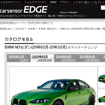
メルセデスベンツ
・
フォルクスワーゲン
・
BMW
・
アウディ
・
レクサス
他エッジなプレミ
大人のためのプレミアカーライフ実現サイト 輸入車・外車のカーセンサーエッジ
新車時価格はメーカー発表当時の価格です
EDGE.net
>
カタログ
>
ＢＭＷ
>
ＢＭＷ M3セダン
>
M3セダン(25年03月-25年10月) のMC一
BMW M3セダン(25年03月-25年10月)
のマイナーチェンジ
2025年11月
2025年03月
2024年09月
2023年04月
- 生産中
- 2025年10月
- 2025年02月
- 2024年08月