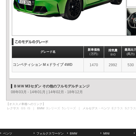
新車価格
最高出
排気量
グレード名
（万円）
(馬力)
(cc)
コンペティション M xドライブ 4WD
1470
2992
530
ＢＭＷ M3セダン その他のフルモデルチェンジ
08年03月 - 14年01月
|
14年02月 - 18年12月
【オススメ車種へのリンク】
レクサス
GS
IS
｜ BMW
3シリーズ
5シリーズ
｜ メルセデス・ベンツ
Eクラス
Sクラス
ベンツ
フォルクスワーゲン
BMW
MINI