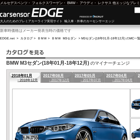
メルセデスベンツ
・
フォルクスワーゲン
・
BMW
・
アウディ
・
レクサス
他エッジなプレミ
大人のためのプレミアカーライフ実現サイト 輸入車・外車のカーセンサーエッジ
新車時価格はメーカー発表当時の価格です
EDGE.net
>
カタログ
>
ＢＭＷ
>
ＢＭＷ M3セダン
>
M3セダン(18年01月-18年12月) のMC一
BMW M3セダン(18年01月-18年12月)
のマイナーチェンジ
2018年01月
2017年08月
2017年05月
2017年04月
- 2018年12月
- 2017年12月
- 2017年07月
- 2017年04月