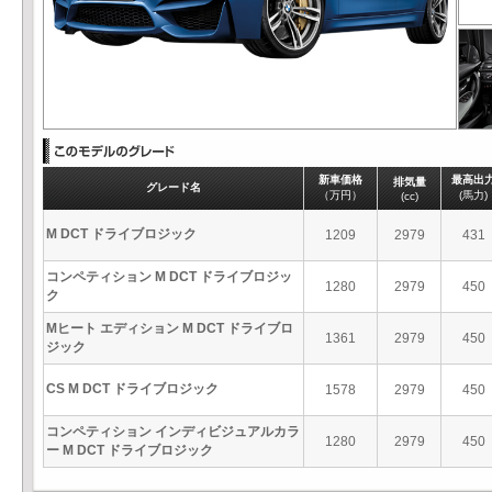
新車価格
最高出
排気量
グレード名
（万円）
(馬力)
(cc)
M DCT ドライブロジック
1209
2979
431
コンペティション M DCT ドライブロジッ
1280
2979
450
ク
Mヒート エディション M DCT ドライブロ
1361
2979
450
ジック
CS M DCT ドライブロジック
1578
2979
450
コンペティション インディビジュアルカラ
1280
2979
450
ー M DCT ドライブロジック