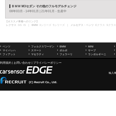
ＢＭＷ M3セダン その他のフルモデルチェンジ
08年03月 - 14年01月
|
21年01月 - 生産中
【オススメ車種へのリンク】
レクサス
GS
IS
｜ BMW
3シリーズ
5シリーズ
｜ メルセデス・ベンツ
Eクラス
Sクラス
ベンツ
フォルクスワーゲン
BMW
MINI
マイバッハ
スマート
ボルボ
サーブ
フィアット
マセラティ
フェラーリ
ランボルギーニ
利用規約
|
お問い合わせ
|
プライバシーポリシー
輸入