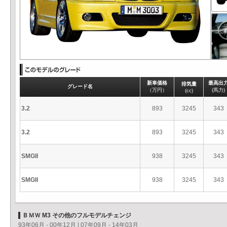
新車価格
最高出
排気量
グレード名
（万円）
(馬力)
(cc)
3.2
893
3245
343
3.2
893
3245
343
SMGII
938
3245
343
SMGII
938
3245
343
ＢＭＷ M3 その他のフルモデルチェンジ
93年06月 - 00年12月
|
07年09月 - 14年03月