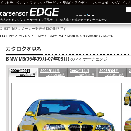
メルセデスベンツ
・
フォルクスワーゲン
・
BMW
・
アウディ
・
レクサス
他エッジなプレミ
大人のためのプレミアカーライフ実現サイト 輸入車・外車のカーセンサーエッジ
新車時価格はメーカー発表当時の価格です
EDGE.net
>
カタログ
>
ＢＭＷ
>
ＢＭＷ M3
>
M3(06年09月-07年08月) のMC一覧
BMW M3(06年09月-07年08月)
のマイナーチェンジ
2006年09月
2004年11月
2003年11月
2003年04月
- 2007年08月
- 2006年08月
- 2004年10月
- 2003年10月