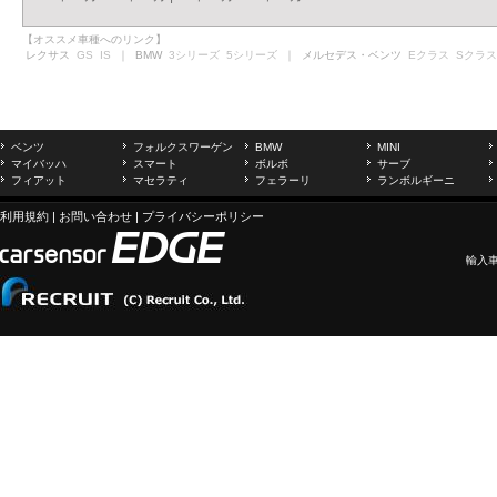
【オススメ車種へのリンク】
レクサス
GS
IS
｜ BMW
3シリーズ
5シリーズ
｜ メルセデス・ベンツ
Eクラス
Sクラス
ベンツ
フォルクスワーゲン
BMW
MINI
マイバッハ
スマート
ボルボ
サーブ
フィアット
マセラティ
フェラーリ
ランボルギーニ
利用規約
|
お問い合わせ
|
プライバシーポリシー
輸入