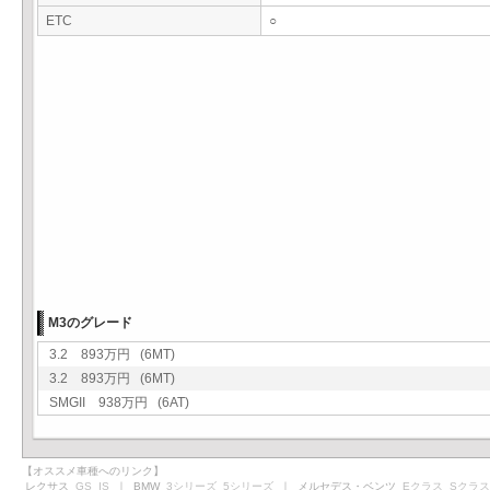
ETC
○
M3のグレード
3.2 893万円 (6MT)
3.2 893万円 (6MT)
SMGII 938万円 (6AT)
【オススメ車種へのリンク】
レクサス
GS
IS
｜ BMW
3シリーズ
5シリーズ
｜ メルセデス・ベンツ
Eクラス
Sクラス