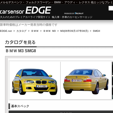
メルセデスベンツ
・
フォルクスワーゲン
・
BMW
・
アウディ
・
レクサス
他エッジなプレミ
大人のためのプレミアカーライフ実現サイト 輸入車・外車のカーセンサーエッジ
新車時価格はメーカー発表当時の価格です
EDGE.net
>
カタログ
>
ＢＭＷ
>
ＢＭＷ M3
>
M3(06年09月-07年08月)
>
SMGII
ＢＭＷ M3 SMGII
基本スペック