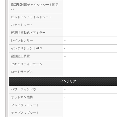
ISOFIX対応チャイルドシート固定
-
バー
ビルドインチャイルドシート
-
バケットシート
-
後退時連動式ドアミラー
-
レインセンサー
○
インテリジェントAFS
-
盗難防止装置
○
セキュリティアラーム
-
ロードサービス
-
インテリア
パワーウィンドウ
○
オットマン機構
-
フルフラットシート
-
チップアップシート
-