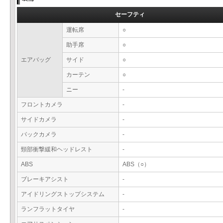
セーフティ
運転席
○
助手席
○
エアバッグ
サイド
○
カーテン
○
ニー
-
フロントカメラ
-
サイドカメラ
-
バックカメラ
-
頸部衝撃緩和ヘッドレスト
-
ABS
ABS（○）
ブレーキアシスト
-
アイドリングストップシステム
-
ランフラットタイヤ
-