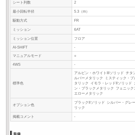
シート列数
2
最小回転半径
5.3（m）
駆動方式
FR
ミッション
6AT
ミッション位置
フロア
AI-SHIFT
-
マニュアルモード
○
4WS
-
アルピン・ホワイトIIIソリッド チタ
ルバーメタリック ミスティック・ブ
標準色
タリック イモラ・レッドIIソリッド
ン・ブラックメタリック フェニック
エローメタリック
ブラックIIソリッド シルバー・グレ
オプション色
リック
掲載コメント
-
装備