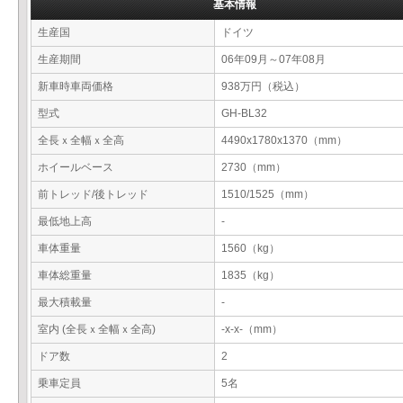
基本情報
生産国
ドイツ
生産期間
06年09月～07年08月
新車時車両価格
938万円（税込）
型式
GH-BL32
全長ｘ全幅ｘ全高
4490x1780x1370（mm）
ホイールベース
2730（mm）
前トレッド/後トレッド
1510/1525（mm）
最低地上高
-
車体重量
1560（kg）
車体総重量
1835（kg）
最大積載量
-
室内 (全長ｘ全幅ｘ全高)
-x-x-（mm）
ドア数
2
乗車定員
5名