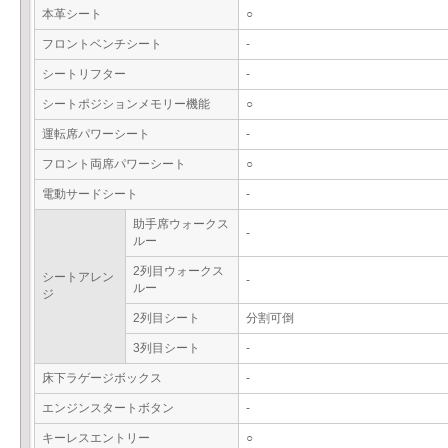
本革シート
○
フロントベンチシート
-
シートリフター
-
シートポジションメモリー機能
○
運転席パワーシート
-
フロント両席パワーシート
○
電動サードシート
-
助手席ウォークス
-
ルー
2列目ウォークス
シートアレン
-
ルー
ジ
2列目シート
分割可倒
3列目シート
-
床下ラゲージボックス
-
エンジンスタートボタン
-
キーレスエントリー
○