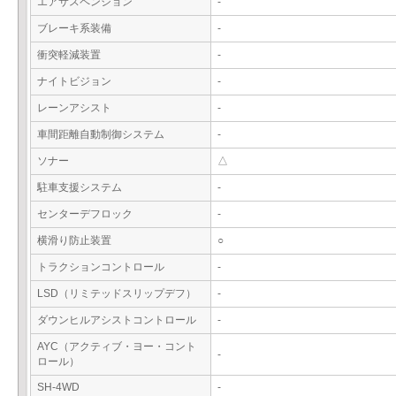
エアサスペンション
-
ブレーキ系装備
-
衝突軽減装置
-
ナイトビジョン
-
レーンアシスト
-
車間距離自動制御システム
-
ソナー
△
駐車支援システム
-
センターデフロック
-
横滑り防止装置
○
トラクションコントロール
-
LSD（リミテッドスリップデフ）
-
ダウンヒルアシストコントロール
-
AYC（アクティブ・ヨー・コント
-
ロール）
SH-4WD
-