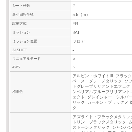
シート列数
2
最小回転半径
5.5（m）
駆動方式
FR
ミッション
8AT
ミッション位置
フロア
AI-SHIFT
-
マニュアルモード
○
4WS
○
アルピン・ホワイトIII ブラックI
ペース・グレーメタリック ソ
トグレーブリリアントエフェク
標準色
ンペリアルブルーブリリアント
ェクト グレイシャー・シルバ
リック カーボン・ブラックメ
ク
アズライト・ブラックメタリッ
トリン・ブラックメタリック 
ストーンメタリック シャンパ