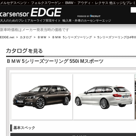
メルセデスベンツ
・
フォルクスワーゲン
・
BMW
・
アウディ
・
レクサス
他エッジなプレミ
大人のためのプレミアカーライフ実現サイト 輸入車・外車のカーセンサーエッジ
新車時価格はメーカー発表当時の価格です
EDGE.net
>
カタログ
>
ＢＭＷ
>
ＢＭＷ 5シリーズツーリング
>
5シリーズツーリング(14年04
ＢＭＷ 5シリーズツーリング 550i Mスポーツ
基本スペック