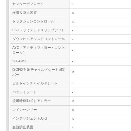
センターデフロック
-
横滑り防止装置
○
トラクションコントロール
○
LSD（リミテッドスリップデフ）
-
ダウンヒルアシストコントロール
-
AYC（アクティブ・ヨー・コント
-
ロール）
SH-4WD
-
ISOFIX対応チャイルドシート固定
○
バー
ビルドインチャイルドシート
-
バケットシート
-
後退時連動式ドアミラー
○
レインセンサー
○
インテリジェントAFS
○
盗難防止装置
○