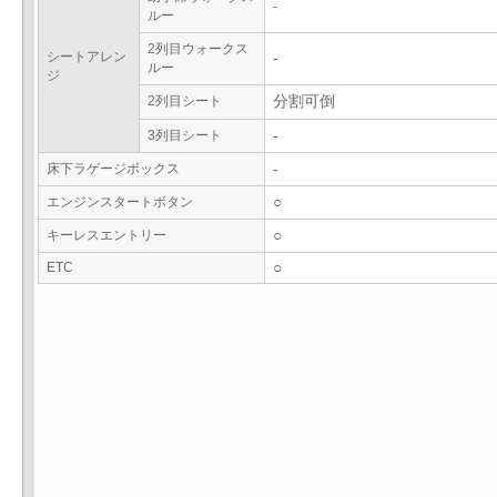
-
ルー
2列目ウォークス
シートアレン
-
ルー
ジ
2列目シート
分割可倒
3列目シート
-
床下ラゲージボックス
-
エンジンスタートボタン
○
キーレスエントリー
○
ETC
○