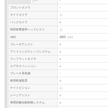
ニー
-
フロントカメラ
-
サイドカメラ
△
バックカメラ
○
頸部衝撃緩和ヘッドレスト
△
ABS（○）
ABS
ブレーキアシスト
○
アイドリングストップシステム
○
ランフラットタイヤ
○
エアサスペンション
○
ブレーキ系装備
-
衝突軽減装置
○
ナイトビジョン
△
レーンアシスト
○
車間距離自動制御システム
○