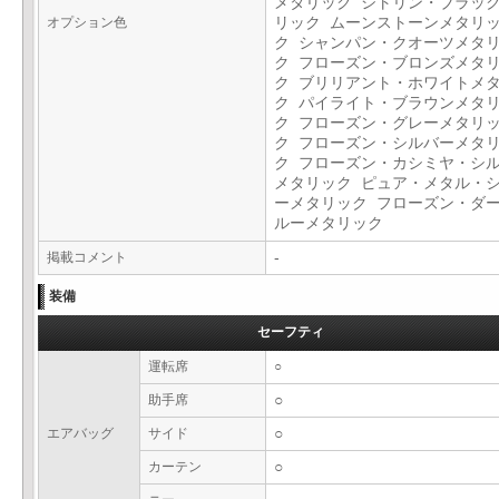
メタリック シトリン・ブラッ
オプション色
リック ムーンストーンメタリ
ク シャンパン・クオーツメタ
ク フローズン・ブロンズメタ
ク ブリリアント・ホワイトメ
ク パイライト・ブラウンメタ
ク フローズン・グレーメタリ
ク フローズン・シルバーメタ
ク フローズン・カシミヤ・シ
メタリック ピュア・メタル・
ーメタリック フローズン・ダ
ルーメタリック
掲載コメント
-
装備
セーフティ
運転席
○
助手席
○
エアバッグ
サイド
○
カーテン
○