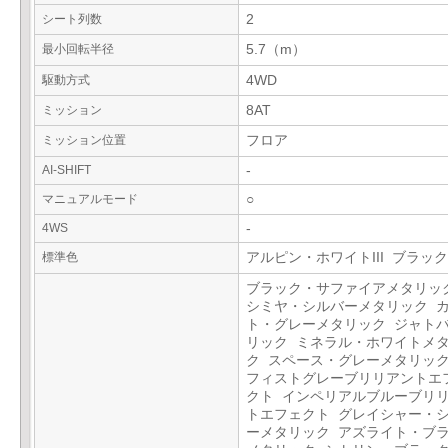
シート列数
2
最小回転半径
5.7（m）
駆動方式
4WD
ミッション
8AT
ミッション位置
フロア
AI-SHIFT
-
マニュアルモード
○
4WS
-
標準色
アルピン・ホワイトIII ブラック
ブラック・サファイアメタリッ
シミヤ・シルバーメタリック 
ト・グレーメタリック ジャト
リック ミネラル・ホワイトメ
ク スペース・グレーメタリック
フィストグレーブリリアントエ
クト インペリアルブルーブリ
トエフェクト グレイシャー・
ーメタリック アズライト・ブ