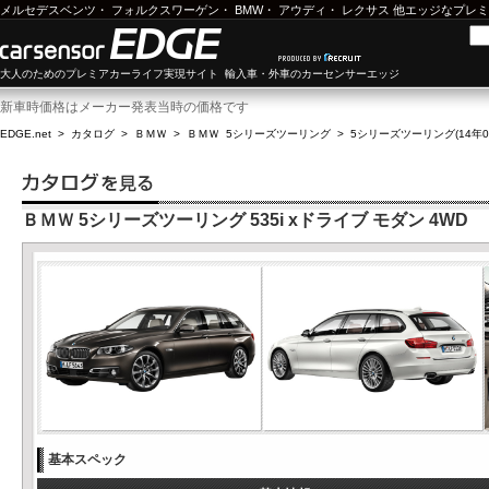
メルセデスベンツ
・
フォルクスワーゲン
・
BMW
・
アウディ
・
レクサス
他エッジなプレミ
大人のためのプレミアカーライフ実現サイト 輸入車・外車のカーセンサーエッジ
新車時価格はメーカー発表当時の価格です
EDGE.net
>
カタログ
>
ＢＭＷ
>
ＢＭＷ 5シリーズツーリング
>
5シリーズツーリング(14年04
ＢＭＷ 5シリーズツーリング 535i xドライブ モダン 4WD
基本スペック