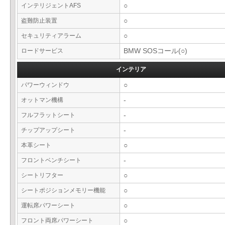
インテリジェントAFS
○
盗難防止装置
○
セキュリティアラーム
○
ロードサービス
BMW SOSコール(○)
インテリア
パワーウィンドウ
○
オットマン機構
-
フルフラットシート
-
チップアップシート
-
本革シート
○
フロントベンチシート
-
シートリフター
○
シートポジションメモリー機能
○
運転席パワーシート
○
フロント両席パワーシート
○