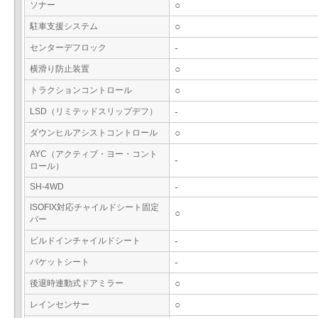
ソナー
○
駐車支援システム
○
センターデフロック
-
横滑り防止装置
○
トラクションコントロール
○
LSD（リミテッドスリップデフ）
-
ダウンヒルアシストコントロール
○
AYC（アクティブ・ヨー・コント
-
ロール）
SH-4WD
-
ISOFIX対応チャイルドシート固定
○
バー
ビルドインチャイルドシート
-
バケットシート
-
後退時連動式ドアミラー
○
レインセンサー
○