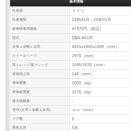
基本情報
生産国
ドイツ
生産期間
14年04月～15年03月
新車時車両価格
979万円（税込）
型式
DBA-MU35
全長ｘ全幅ｘ全高
4915x1860x1490（mm）
ホイールベース
2970（mm）
前トレッド/後トレッド
1595/1620（mm）
最低地上高
140（mm）
車体重量
2000（kg）
車体総重量
2275（kg）
最大積載量
-
室内 (全長ｘ全幅ｘ全高)
-x-x-（mm）
ドア数
5
乗車定員
5名