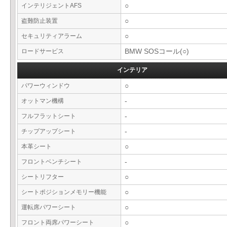
インテリジェントAFS
○
盗難防止装置
○
セキュリティアラーム
○
ロードサービス
BMW SOSコール(○)
インテリア
パワーウィンドウ
○
オットマン機構
-
フルフラットシート
-
チップアップシート
-
本革シート
○
フロントベンチシート
-
シートリフター
○
シートポジションメモリー機能
○
運転席パワーシート
○
フロント両席パワーシート
○