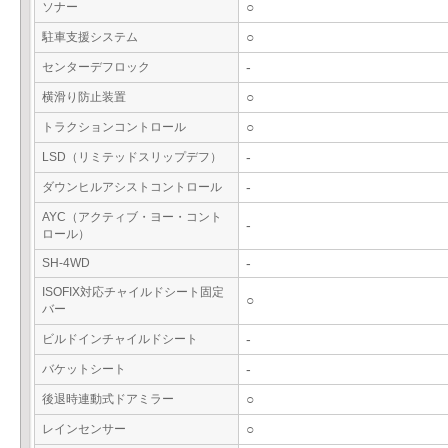
ソナー
○
駐車支援システム
○
センターデフロック
-
横滑り防止装置
○
トラクションコントロール
○
LSD（リミテッドスリップデフ）
-
ダウンヒルアシストコントロール
-
AYC（アクティブ・ヨー・コント
-
ロール）
SH-4WD
-
ISOFIX対応チャイルドシート固定
○
バー
ビルドインチャイルドシート
-
バケットシート
-
後退時連動式ドアミラー
○
レインセンサー
○