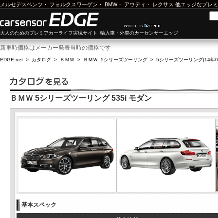
メルセデスベンツ
・
フォルクスワーゲン
・
BMW
・
アウディ
・
レクサス
他エッジなプレミ
大人のためのプレミアカーライフ実現サイト 輸入車・外車のカーセンサーエッジ
新車時価格はメーカー発表当時の価格です
EDGE.net
>
カタログ
>
ＢＭＷ
>
ＢＭＷ 5シリーズツーリング
>
5シリーズツーリング(14年04
ＢＭＷ 5シリーズツーリング 535i モダン
基本スペック