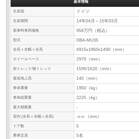
基本情報
生産国
ドイツ
生産期間
14年04月～15年03月
新車時車両価格
958万円（税込）
型式
DBA-MU35
全長ｘ全幅ｘ全高
4915x1860x1490（mm）
ホイールベース
2970（mm）
前トレッド/後トレッド
1595/1620（mm）
最低地上高
140（mm）
車体重量
1950（kg）
車体総重量
2225（kg）
最大積載量
-
室内 (全長ｘ全幅ｘ全高)
-x-x-（mm）
ドア数
5
乗車定員
5名