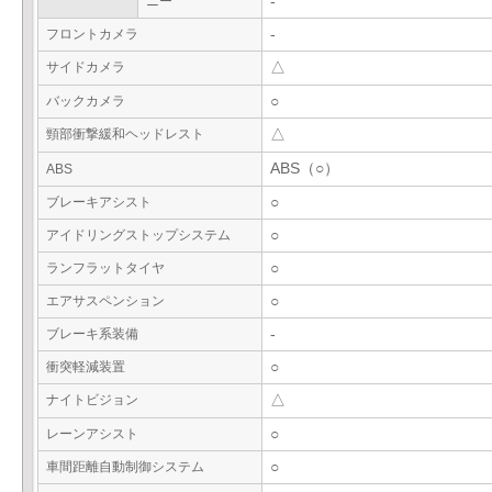
ニー
-
フロントカメラ
-
サイドカメラ
△
バックカメラ
○
頸部衝撃緩和ヘッドレスト
△
ABS（○）
ABS
ブレーキアシスト
○
アイドリングストップシステム
○
ランフラットタイヤ
○
エアサスペンション
○
ブレーキ系装備
-
衝突軽減装置
○
ナイトビジョン
△
レーンアシスト
○
車間距離自動制御システム
○