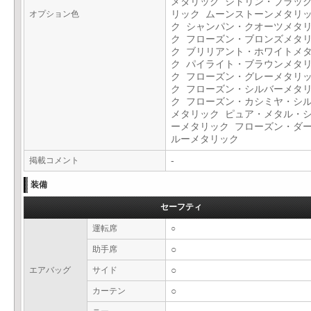
メタリック シトリン・ブラッ
オプション色
リック ムーンストーンメタリ
ク シャンパン・クオーツメタ
ク フローズン・ブロンズメタ
ク ブリリアント・ホワイトメ
ク パイライト・ブラウンメタ
ク フローズン・グレーメタリ
ク フローズン・シルバーメタ
ク フローズン・カシミヤ・シ
メタリック ピュア・メタル・
ーメタリック フローズン・ダ
ルーメタリック
掲載コメント
-
装備
セーフティ
運転席
○
助手席
○
エアバッグ
サイド
○
カーテン
○