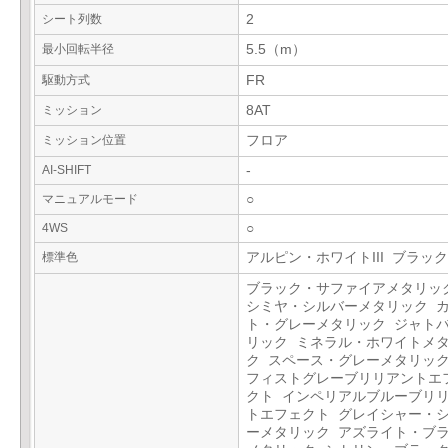
シート列数
2
最小回転半径
5.5（m）
駆動方式
FR
ミッション
8AT
ミッション位置
フロア
AI-SHIFT
-
マニュアルモード
○
4WS
○
標準色
アルピン・ホワイトIII ブラック
ブラック・サファイアメタリッ
シミヤ・シルバーメタリック 
ト・グレーメタリック ジャト
リック ミネラル・ホワイトメ
ク スペース・グレーメタリック
フィストグレーブリリアントエ
クト インペリアルブルーブリ
トエフェクト グレイシャー・
ーメタリック アズライト・ブ