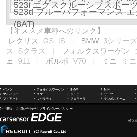
523i エクスクルーシブスポーツ 
523d ブルーパフォーマンス
(8AT)
【オススメ車種へのリンク】
レクサス
GS
IS
｜ BMW
3シリー
ス
Sクラス
｜ フォルクスワーゲン
ェ
911
｜ ボルボ
V70
｜ ミニ
ミニ
ベンツ
フォルクスワーゲン
BMW
MINI
マイバッハ
スマート
ボルボ
サーブ
フィアット
マセラティ
フェラーリ
ランボルギーニ
利用規約
|
お問い合わせ
|
プライバシーポリシー
輸入