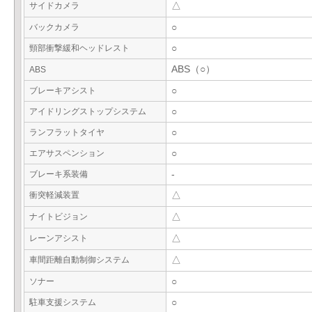
サイドカメラ
△
バックカメラ
○
頸部衝撃緩和ヘッドレスト
○
ABS（○）
ABS
ブレーキアシスト
○
アイドリングストップシステム
○
ランフラットタイヤ
○
エアサスペンション
○
ブレーキ系装備
-
衝突軽減装置
△
ナイトビジョン
△
レーンアシスト
△
車間距離自動制御システム
△
ソナー
○
駐車支援システム
○