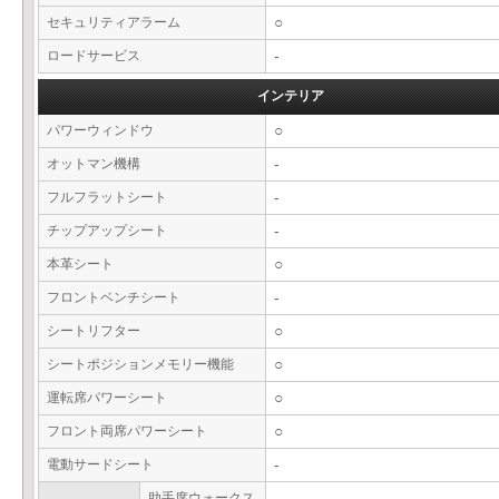
セキュリティアラーム
○
ロードサービス
-
インテリア
パワーウィンドウ
○
オットマン機構
-
フルフラットシート
-
チップアップシート
-
本革シート
○
フロントベンチシート
-
シートリフター
○
シートポジションメモリー機能
○
運転席パワーシート
○
フロント両席パワーシート
○
電動サードシート
-
助手席ウォークス