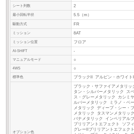
シート列数
2
最小回転半径
5.5（m）
駆動方式
FR
ミッション
8AT
ミッション位置
フロア
AI-SHIFT
-
マニュアルモード
○
4WS
○
標準色
ブラックII アルピン・ホワイトI
ブラック・サファイアメタリッ
タン・シルバーメタリック ス
ス・グレーメタリック カシミ
ルバーメタリック ミラノ・ベ
メタリック ディープ・シー・
メタリック タスマンメタリック
バナメタリック インペリアル
ブリリアントエフェクト ソフ
グレーIIブリリアントエフェクト
オプション色