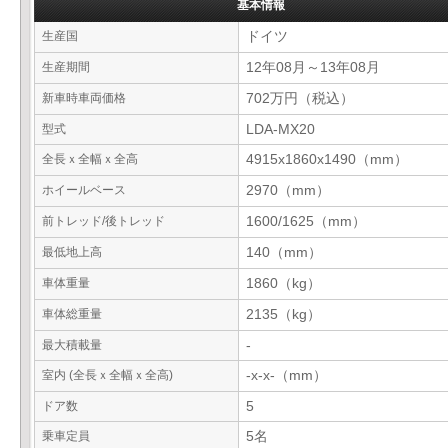
基本情報
生産国
ドイツ
生産期間
12年08月～13年08月
新車時車両価格
702万円（税込）
型式
LDA-MX20
全長ｘ全幅ｘ全高
4915x1860x1490（mm）
ホイールベース
2970（mm）
前トレッド/後トレッド
1600/1625（mm）
最低地上高
140（mm）
車体重量
1860（kg）
車体総重量
2135（kg）
最大積載量
-
室内 (全長ｘ全幅ｘ全高)
-x-x-（mm）
ドア数
5
乗車定員
5名