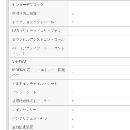
センターデフロック
-
横滑り防止装置
○
トラクションコントロール
○
LSD（リミテッドスリップデフ）
-
ダウンヒルアシストコントロール
-
AYC（アクティブ・ヨー・コント
-
ロール）
SH-4WD
-
ISOFIX対応チャイルドシート固定
○
バー
ビルドインチャイルドシート
-
バケットシート
-
後退時連動式ドアミラー
○
レインセンサー
○
インテリジェントAFS
○
盗難防止装置
○