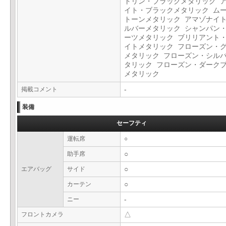
トリン・ブラックメタリック 
イト・ブラックメタリック ム
トーンメタリック アマゾナイ
ルバーメタリック シャンパン
ーツメタリック ブリリアント
イトメタリック フローズン・
メタリック フローズン・シル
タリック フローズン・ダーク
メタリック
掲載コメント
-
装備
セーフティ
運転席
○
助手席
○
エアバッグ
サイド
○
カーテン
○
ニー
-
フロントカメラ
△