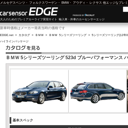
メルセデスベンツ
・
フォルクスワーゲン
・
BMW
・
アウディ
・
レクサス
他エッジなプレミ
大人のためのプレミアカーライフ実現サイト 輸入車・外車のカーセンサーエッジ
新車時価格はメーカー発表当時の価格です
EDGE.net
>
カタログ
>
ＢＭＷ
>
ＢＭＷ 5シリーズツーリング
>
5シリーズツーリング(12年08
ハイラインパッケージ
ＢＭＷ 5シリーズツーリング 523d ブルーパフォーマンス
基本スペック