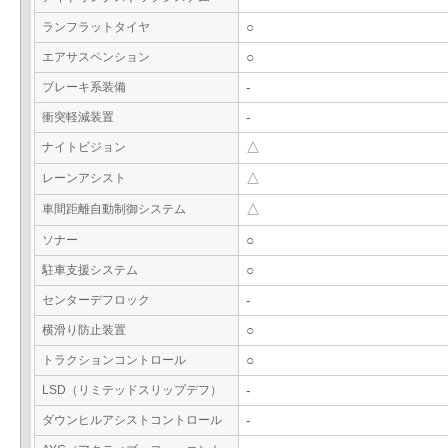
ランフラットタイヤ
○
エアサスペンション
○
ブレーキ系装備
-
衝突軽減装置
-
ナイトビジョン
△
レーンアシスト
△
車間距離自動制御システム
△
ソナー
○
駐車支援システム
○
センターデフロック
-
横滑り防止装置
○
トラクションコントロール
○
LSD（リミテッドスリップデフ）
-
ダウンヒルアシストコントロール
-