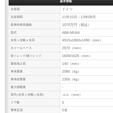
基本情報
生産国
ドイツ
生産期間
11年10月～13年08月
新車時車両価格
1070万円（税込）
型式
ABA-MU44
全長ｘ全幅ｘ全高
4915x1860x1490（mm）
ホイールベース
2970（mm）
前トレッド/後トレッド
1600/1625（mm）
最低地上高
140（mm）
車体重量
2080（kg）
車体総重量
2355（kg）
最大積載量
-
室内 (全長ｘ全幅ｘ全高)
-x-x-（mm）
ドア数
5
乗車定員
5名