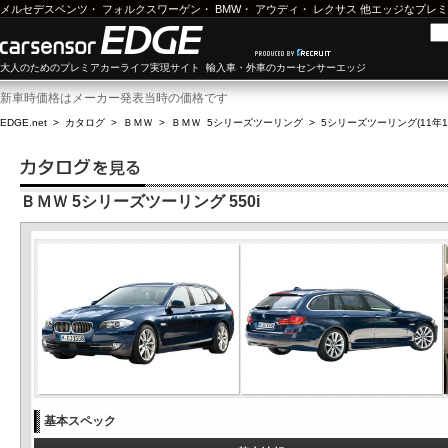
メルセデスベンツ
・
フォルクスワーゲン
・
BMW
・
アウディ
・
レクサス
他エッジなプレミ
大人のためのプレミアカーライフ実現サイト 輸入車・外車のカーセンサーエッジ
新車時価格はメーカー発表当時の価格です
EDGE.net
>
カタログ
>
ＢＭＷ
>
ＢＭＷ 5シリーズツーリング
>
5シリーズツーリング(11年10
ＢＭＷ 5シリーズツーリング 550i
基本スペック