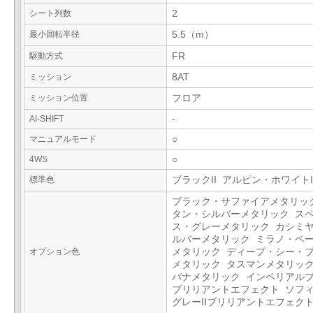
シート列数
2
最小回転半径
5.5（m）
駆動方式
FR
ミッション
8AT
ミッション位置
フロア
AI-SHIFT
-
マニュアルモード
○
4WS
○
標準色
ブラックII アルピン・ホワイトI
ブラック・サファイアメタリッ
タン・シルバーメタリック ス
ス・グレーメタリック カシミ
ルバーメタリック ミラノ・ベ
オプション色
メタリック ディープ・シー・
メタリック タスマンメタリック
バナメタリック インペリアル
ブリリアントエフェクト ソフ
グレーIIブリリアントエフェク