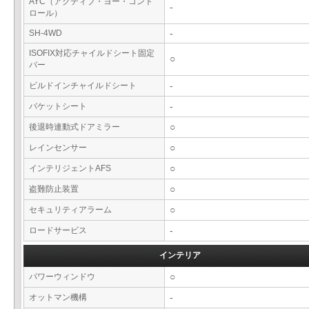
AYC（アクティブ・ヨー・コント
-
ロール）
SH-4WD
-
ISOFIX対応チャイルドシート固定
○
バー
ビルドインチャイルドシート
-
バケットシート
-
後退時連動式ドアミラー
○
レインセンサー
○
インテリジェントAFS
○
盗難防止装置
○
セキュリティアラーム
○
ロードサービス
-
インテリア
パワーウィンドウ
○
オットマン機構
-