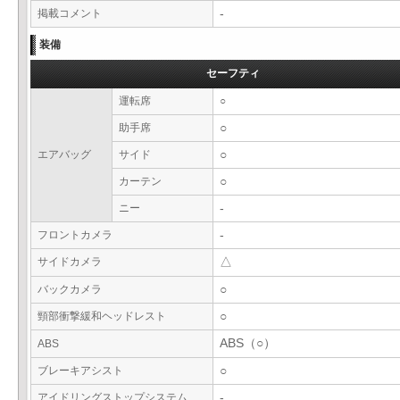
掲載コメント
-
装備
セーフティ
運転席
○
助手席
○
エアバッグ
サイド
○
カーテン
○
ニー
-
フロントカメラ
-
サイドカメラ
△
バックカメラ
○
頸部衝撃緩和ヘッドレスト
○
ABS（○）
ABS
ブレーキアシスト
○
アイドリングストップシステム
-