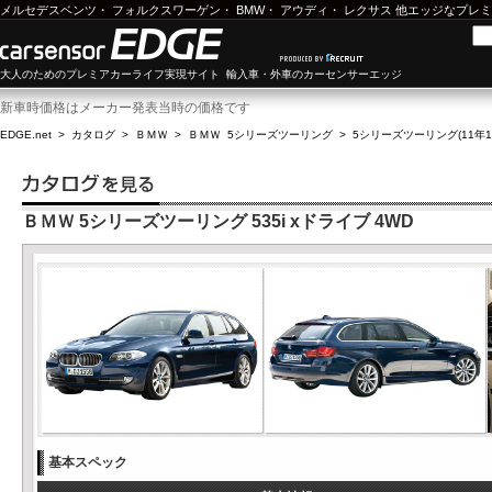
メルセデスベンツ
・
フォルクスワーゲン
・
BMW
・
アウディ
・
レクサス
他エッジなプレミ
大人のためのプレミアカーライフ実現サイト 輸入車・外車のカーセンサーエッジ
新車時価格はメーカー発表当時の価格です
EDGE.net
>
カタログ
>
ＢＭＷ
>
ＢＭＷ 5シリーズツーリング
>
5シリーズツーリング(11年10
ＢＭＷ 5シリーズツーリング 535i xドライブ 4WD
基本スペック