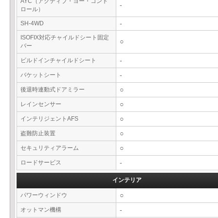
AYC（アクティブ・ヨー・コント
-
ロール）
SH-4WD
-
ISOFIX対応チャイルドシート固定
○
バー
ビルドインチャイルドシート
-
バケットシート
-
後退時連動式ドアミラー
○
レインセンサー
○
インテリジェントAFS
○
盗難防止装置
○
セキュリティアラーム
○
ロードサービス
-
インテリア
パワーウィンドウ
○
オットマン機構
-