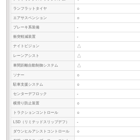
ランフラットタイヤ
○
エアサスペンション
○
ブレーキ系装備
-
衝突軽減装置
-
ナイトビジョン
△
レーンアシスト
△
車間距離自動制御システム
△
ソナー
○
駐車支援システム
○
センターデフロック
-
横滑り防止装置
○
トラクションコントロール
○
LSD（リミテッドスリップデフ）
-
ダウンヒルアシストコントロール
○