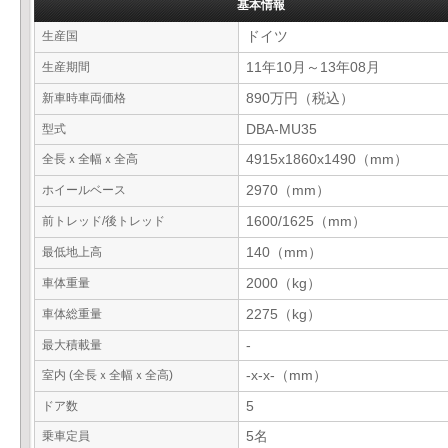
基本情報
生産国
ドイツ
生産期間
11年10月～13年08月
新車時車両価格
890万円（税込）
型式
DBA-MU35
全長ｘ全幅ｘ全高
4915x1860x1490（mm）
ホイールベース
2970（mm）
前トレッド/後トレッド
1600/1625（mm）
最低地上高
140（mm）
車体重量
2000（kg）
車体総重量
2275（kg）
最大積載量
-
室内 (全長ｘ全幅ｘ全高)
-x-x-（mm）
ドア数
5
乗車定員
5名