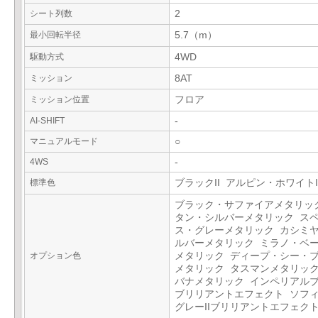
シート列数
2
最小回転半径
5.7（m）
駆動方式
4WD
ミッション
8AT
ミッション位置
フロア
AI-SHIFT
-
マニュアルモード
○
4WS
-
標準色
ブラックII アルピン・ホワイトI
ブラック・サファイアメタリッ
タン・シルバーメタリック ス
ス・グレーメタリック カシミ
ルバーメタリック ミラノ・ベ
オプション色
メタリック ディープ・シー・
メタリック タスマンメタリック
バナメタリック インペリアル
ブリリアントエフェクト ソフ
グレーIIブリリアントエフェク