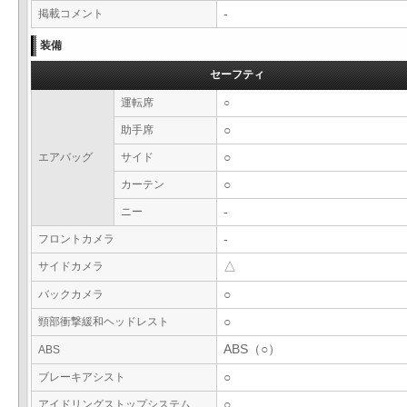
掲載コメント
-
装備
セーフティ
運転席
○
助手席
○
エアバッグ
サイド
○
カーテン
○
ニー
-
フロントカメラ
-
サイドカメラ
△
バックカメラ
○
頸部衝撃緩和ヘッドレスト
○
ABS（○）
ABS
ブレーキアシスト
○
アイドリングストップシステム
○