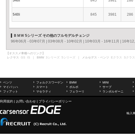
540i
845
3981
286
540i
845
3981
286
ＢＭＷ 5シリーズ その他のフルモデルチェンジ
96年06月 - 03年07月
|
03年08月 - 10年02月
|
10年03月 - 16年11月
|
16年12
【オススメ車種へのリンク】
レクサス
GS
IS
｜ BMW
3シリーズ
5シリーズ
｜ メルセデス・ベンツ
Eクラス
Sクラス
ベンツ
フォルクスワーゲン
BMW
MINI
マイバッハ
スマート
ボルボ
サーブ
フィアット
マセラティ
フェラーリ
ランボルギーニ
利用規約
|
お問い合わせ
|
プライバシーポリシー
輸入