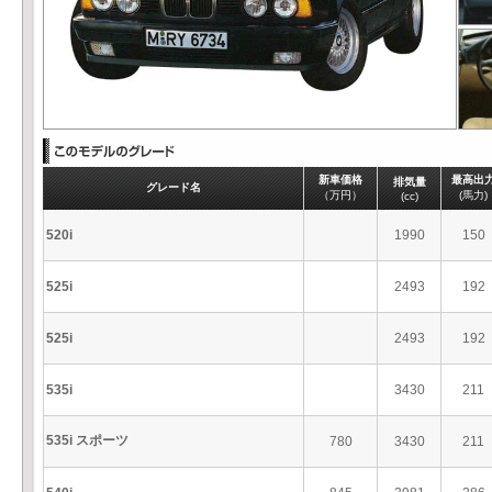
新車価格
最高出
排気量
グレード名
（万円）
(馬力)
(cc)
520i
1990
150
525i
2493
192
525i
2493
192
535i
3430
211
535i スポーツ
780
3430
211