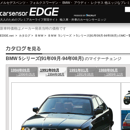
メルセデスベンツ
・
フォルクスワーゲン
・
BMW
・
アウディ
・
レクサス
他エッジなプレミ
大人のためのプレミアカーライフ実現サイト 輸入車・外車のカーセンサーエッジ
新車時価格はメーカー発表当時の価格です
EDGE.net
>
カタログ
>
ＢＭＷ
>
ＢＭＷ 5シリーズ
>
5シリーズ(91年09月-94年08月) のMC一
BMW 5シリーズ(91年09月-94年08月)
のマイナーチェンジ
1994年09月
1991年09月
1991年01月
1988年06月
- 1996年05月
- 1994年08月
- 1991年08月
- 1989年12月