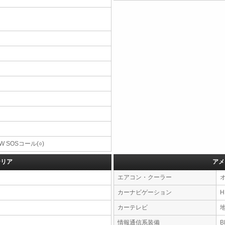
W SOSコール(○)
テリア
アメ
エアコン・クーラー
カーナビゲーション
カーテレビ
情報通信系装備