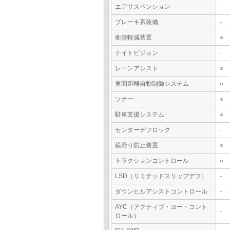
エアサスペンション
-
ブレーキ系装備
-
衝突軽減装置
○
ナイトビジョン
-
レーンアシスト
○
車間距離自動制御システム
○
ソナー
○
駐車支援システム
○
センターデフロック
-
横滑り防止装置
○
トラクションコントロール
○
LSD（リミテッドスリップデフ）
-
ダウンヒルアシストコントロール
-
AYC（アクティブ・ヨー・コント
-
ロール）