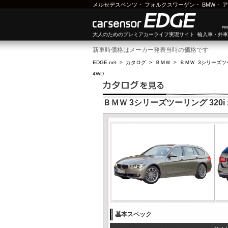
メルセデスベンツ
・
フォルクスワーゲン
・
BMW
・
ア
大人のためのプレミアカーライフ実現サイト 輸入車・外
新車時価格はメーカー発表当時の価格です
EDGE.net
>
カタログ
>
ＢＭＷ
>
ＢＭＷ 3シリーズツ
4WD
ＢＭＷ 3シリーズツーリング 320i
基本スペック