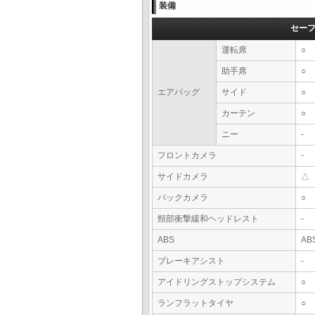
装備
セー
運転席
○
助手席
○
エアバッグ
サイド
○
カーテン
○
ニー
-
フロントカメラ
-
サイドカメラ
△
バックカメラ
○
頸部衝撃緩和ヘッドレスト
-
ABS
AB
ブレーキアシスト
-
アイドリングストップシステム
○
ランフラットタイヤ
○