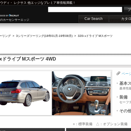
ウディ
・
レクサス
他エッジなプレミア車情報満載！
プ
Car Search
カタ
車のカーセンサーエッジ
ーリング
>
3シリーズツーリング(18年01月-19年08月)
>
320i xドライブ Mスポーツ
 xドライブ Mスポーツ 4WD
ペー
基本
基本性
装備
セーフ
その
○：標準装備 △：オプション装備 