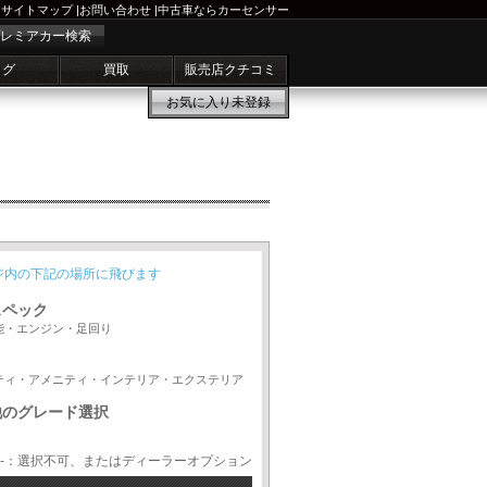
サイトマップ
|
お問い合わせ
|
中古車ならカーセンサー
レミアカー検索
ログ
買取
販売店クチコミ
お気に入り
未登録
ジ内の下記の場所に飛びます
スペック
能・エンジン・足回り
ティ・アメニティ・インテリア・エクステリア
他のグレード選択
-：選択不可、またはディーラーオプション