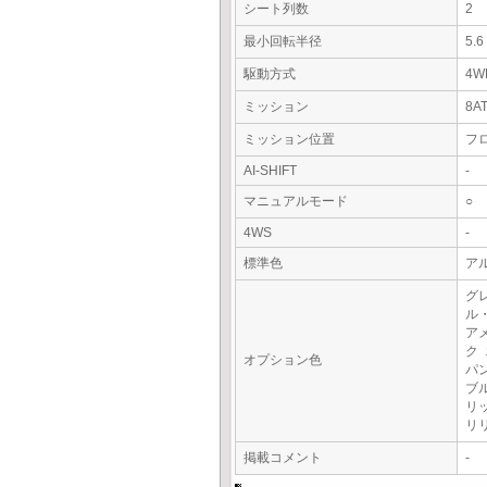
シート列数
2
最小回転半径
5.
駆動方式
4W
ミッション
8A
ミッション位置
フ
AI-SHIFT
-
マニュアルモード
○
4WS
-
標準色
ア
グ
ル
ア
ク
オプション色
パ
ブ
リ
リ
掲載コメント
-