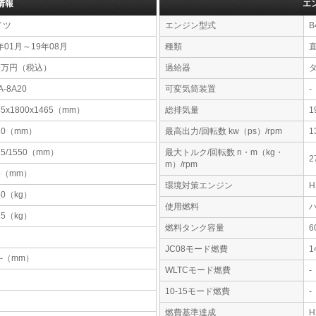
情報
エ
イツ
エンジン型式
B
年01月～19年08月
種類
37万円（税込）
過給器
A-8A20
可変気筒装置
-
45x1800x1465（mm）
総排気量
1
10（mm）
最高出力/回転数 kw（ps）/rpm
1
35/1550（mm）
最大トルク/回転数 n・m（kg・
2
m）/rpm
5（mm）
環境対策エンジン
40（kg）
使用燃料
15（kg）
燃料タンク容量
JC08モード燃費
1
-x-（mm）
WLTCモード燃費
-
10-15モード燃費
-
燃費基準達成
H