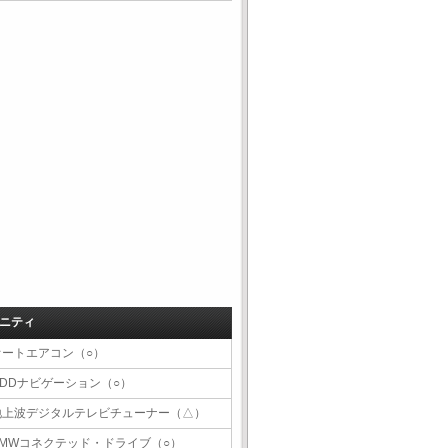
ニティ
オートエアコン（○）
HDDナビゲーション（○）
地上波デジタルテレビチューナー（△）
BMWコネクテッド・ドライブ（○）