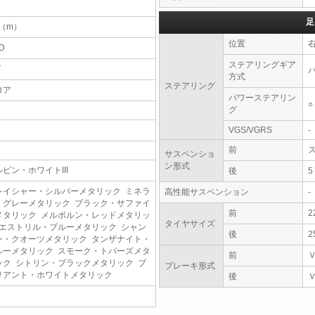
足
6（m）
位置
D
ステアリングギア
T
方式
ステアリング
ロア
パワーステアリン
○
グ
VGS/VGRS
-
前
サスペンショ
ン形式
ルピン・ホワイトIII
後
レイシャー・シルバーメタリック ミネラ
高性能サスペンション
-
・グレーメタリック ブラック・サファイ
前
2
メタリック メルボルン・レッドメタリッ
タイヤサイズ
 エストリル・ブルーメタリック シャン
後
2
ン・クオーツメタリック タンザナイト・
ルーメタリック スモーク・トパーズメタ
前
ック シトリン・ブラックメタリック ブ
ブレーキ形式
リアント・ホワイトメタリック
後