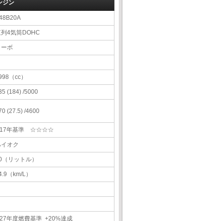
ンジン
48B20A
直列4気筒DOHC
ターボ
998（cc）
35 (184) /5000
70 (27.5) /4600
H17年基準 ☆☆☆☆
ハイオク
60（リットル）
4.9（km/L）
27年度燃費基準 +20%達成