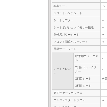
本革シート
△
フロントベンチシート
-
シートリフター
○
シートポジションメモリー機能
○
運転席パワーシート
○
フロント両席パワーシート
○
電動サードシート
-
助手席ウォークス
-
ルー
2列目ウォークス
シートアレン
-
ルー
ジ
2列目シート
分
3列目シート
-
床下ラゲージボックス
-
エンジンスタートボタン
○