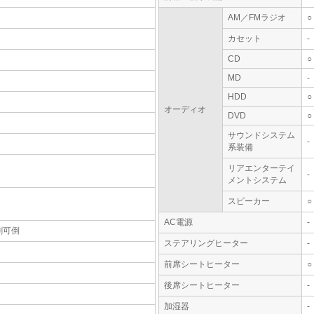
AM／FMラジオ
○
カセット
-
CD
○
MD
-
HDD
○
オーディオ
DVD
○
サウンドシステム
-
系装備
リアエンターテイ
-
メントシステム
スピーカー
○
AC電源
-
割可倒
ステアリングヒーター
-
前席シートヒーター
○
後席シートヒーター
-
加湿器
-