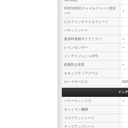
SH-4WD
-
ISOFIX対応チャイルドシート固定
○
バー
ビルドインチャイルドシート
-
バケットシート
-
後退時連動式ドアミラー
○
レインセンサー
○
インテリジェントAFS
-
盗難防止装置
○
セキュリティアラーム
-
ロードサービス
BM
イン
パワーウィンドウ
○
オットマン機構
-
フルフラットシート
-
チップアップシート
-