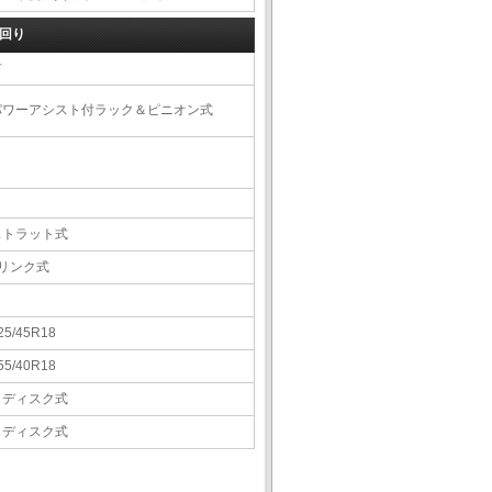
回り
右
パワーアシスト付ラック＆ピニオン式
ストラット式
5リンク式
25/45R18
55/40R18
Ｖディスク式
Ｖディスク式