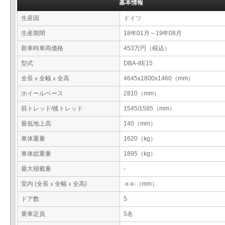
基本情報
生産国
ドイツ
生産期間
18年01月～19年08月
新車時車両価格
453万円（税込）
型式
DBA-8E15
全長ｘ全幅ｘ全高
4645x1800x1460（mm）
ホイールベース
2810（mm）
前トレッド/後トレッド
1545/1585（mm）
最低地上高
140（mm）
車体重量
1620（kg）
車体総重量
1895（kg）
最大積載量
-
室内 (全長ｘ全幅ｘ全高)
-x-x-（mm）
ドア数
5
乗車定員
5名