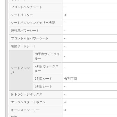
フロントベンチシート
-
シートリフター
○
シートポジションメモリー機能
-
運転席パワーシート
-
フロント両席パワーシート
-
電動サードシート
-
助手席ウォークス
-
ルー
2列目ウォークス
シートアレン
-
ルー
ジ
2列目シート
分割可倒
3列目シート
-
床下ラゲージボックス
-
エンジンスタートボタン
○
キーレスエントリー
○