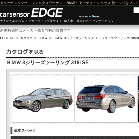
メルセデスベンツ
・
フォルクスワーゲン
・
BMW
・
アウディ
・
レクサス
他エッジなプレミ
大人のためのプレミアカーライフ実現サイト 輸入車・外車のカーセンサーエッジ
新車時価格はメーカー発表当時の価格です
EDGE.net
>
カタログ
>
ＢＭＷ
>
ＢＭＷ 3シリーズツーリング
>
3シリーズツーリング(18年01
ＢＭＷ 3シリーズツーリング 318i SE
基本スペック