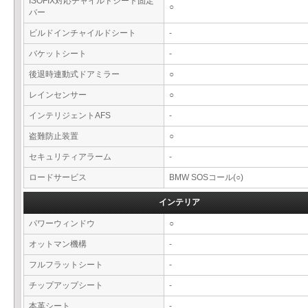
ISOFIX対応チャイルドシート固定
○
バー
ビルドインチャイルドシート
-
バケットシート
-
後退時連動式ドアミラー
○
レインセンサー
○
インテリジェントAFS
-
盗難防止装置
○
セキュリティアラーム
-
ロードサービス
BMW SOSコール(○)
インテリア
パワーウィンドウ
○
オットマン機構
-
フルフラットシート
-
チップアップシート
-
本革シート
-