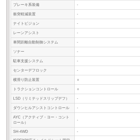
ブレーキ系装備
-
衝突軽減装置
-
ナイトビジョン
-
レーンアシスト
-
車間距離自動制御システム
-
ソナー
-
駐車支援システム
-
センターデフロック
-
横滑り防止装置
○
トラクションコントロール
○
LSD（リミテッドスリップデフ）
-
ダウンヒルアシストコントロール
-
AYC（アクティブ・ヨー・コント
-
ロール）
SH-4WD
-