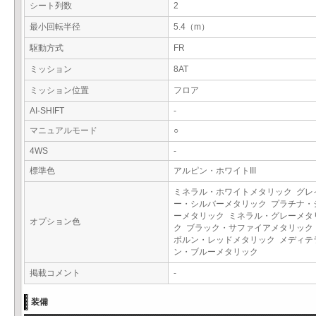
シート列数
2
最小回転半径
5.4（m）
駆動方式
FR
ミッション
8AT
ミッション位置
フロア
AI-SHIFT
-
マニュアルモード
○
4WS
-
標準色
アルピン・ホワイトIII
ミネラル・ホワイトメタリック グレ
ー・シルバーメタリック プラチナ・
ーメタリック ミネラル・グレーメタ
オプション色
ク ブラック・サファイアメタリック
ボルン・レッドメタリック メディテ
ン・ブルーメタリック
掲載コメント
-
装備