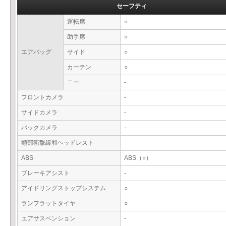
セーフティ
運転席
○
助手席
○
エアバッグ
サイド
○
カーテン
○
ニー
-
フロントカメラ
-
サイドカメラ
-
バックカメラ
-
頸部衝撃緩和ヘッドレスト
-
ABS
ABS（○）
ブレーキアシスト
-
アイドリングストップシステム
○
ランフラットタイヤ
○
エアサスペンション
-