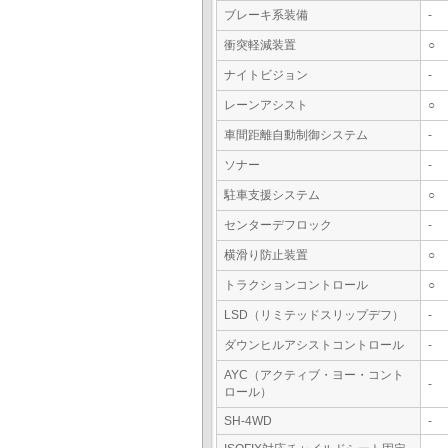
ブレーキ系装備
-
衝突軽減装置
○
ナイトビジョン
-
レーンアシスト
○
車間距離自動制御システム
-
ソナー
-
駐車支援システム
○
センターデフロック
-
横滑り防止装置
○
トラクションコントロール
○
LSD（リミテッドスリップデフ）
-
ダウンヒルアシストコントロール
-
AYC（アクティブ・ヨー・コント
-
ロール）
SH-4WD
-