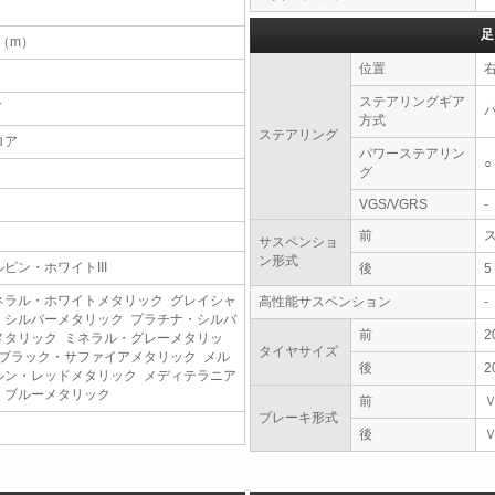
足
4（m）
位置
ステアリングギア
T
方式
ステアリング
ロア
パワーステアリン
○
グ
VGS/VGRS
-
前
サスペンショ
ン形式
ルピン・ホワイトIII
後
ネラル・ホワイトメタリック グレイシャ
高性能サスペンション
-
・シルバーメタリック プラチナ・シルバ
前
2
メタリック ミネラル・グレーメタリッ
タイヤサイズ
 ブラック・サファイアメタリック メル
後
2
ルン・レッドメタリック メディテラニア
・ブルーメタリック
前
ブレーキ形式
後