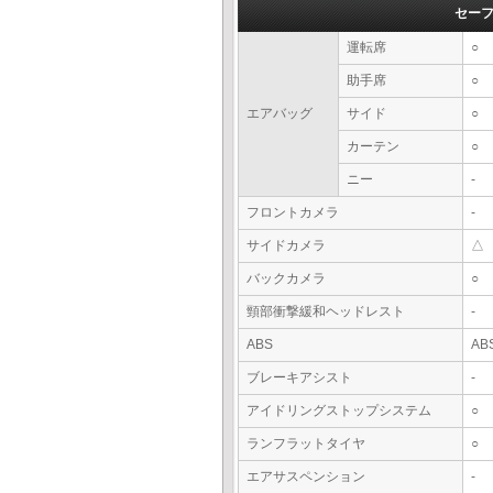
セー
運転席
○
助手席
○
エアバッグ
サイド
○
カーテン
○
ニー
-
フロントカメラ
-
サイドカメラ
△
バックカメラ
○
頸部衝撃緩和ヘッドレスト
-
ABS
AB
ブレーキアシスト
-
アイドリングストップシステム
○
ランフラットタイヤ
○
エアサスペンション
-