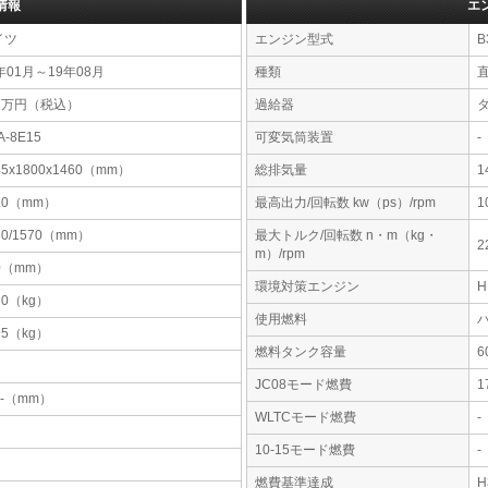
情報
エ
イツ
エンジン型式
B
年01月～19年08月
種類
91万円（税込）
過給器
A-8E15
可変気筒装置
-
45x1800x1460（mm）
総排気量
1
10（mm）
最高出力/回転数 kw（ps）/rpm
1
30/1570（mm）
最大トルク/回転数 n・m（kg・
2
m）/rpm
0（mm）
環境対策エンジン
20（kg）
使用燃料
95（kg）
燃料タンク容量
JC08モード燃費
1
-x-（mm）
WLTCモード燃費
-
10-15モード燃費
-
燃費基準達成