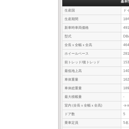
基本
生産国
ド
生産期間
18
新車時車両価格
4
型式
DB
全長ｘ全幅ｘ全高
46
ホイールベース
28
前トレッド/後トレッド
15
最低地上高
14
車体重量
16
車体総重量
18
最大積載量
-
室内 (全長ｘ全幅ｘ全高)
-x
ドア数
5
乗車定員
5名