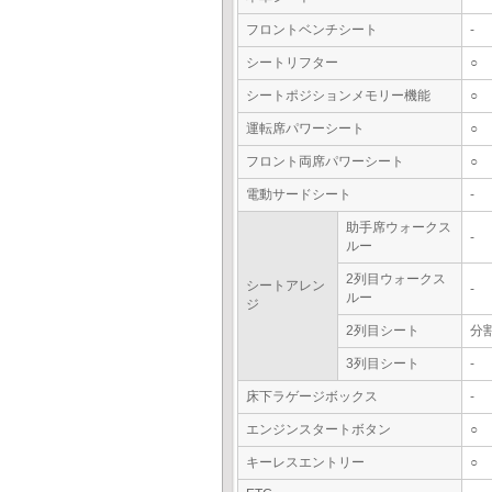
フロントベンチシート
-
シートリフター
○
シートポジションメモリー機能
○
運転席パワーシート
○
フロント両席パワーシート
○
電動サードシート
-
助手席ウォークス
-
ルー
2列目ウォークス
シートアレン
-
ルー
ジ
2列目シート
分
3列目シート
-
床下ラゲージボックス
-
エンジンスタートボタン
○
キーレスエントリー
○