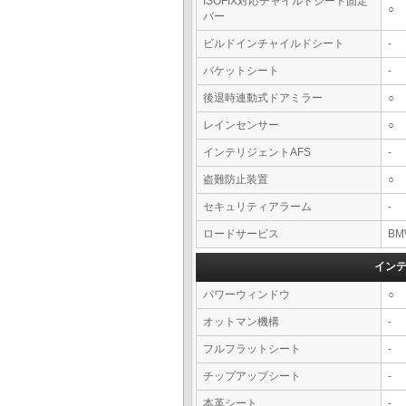
ISOFIX対応チャイルドシート固定
○
バー
ビルドインチャイルドシート
-
バケットシート
-
後退時連動式ドアミラー
○
レインセンサー
○
インテリジェントAFS
-
盗難防止装置
○
セキュリティアラーム
-
ロードサービス
BM
イン
パワーウィンドウ
○
オットマン機構
-
フルフラットシート
-
チップアップシート
-
本革シート
-