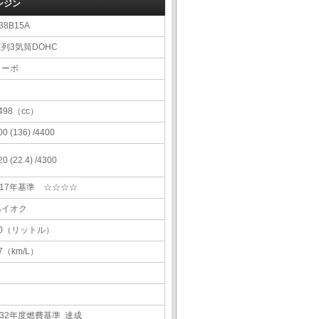
ンジン
38B15A
直列3気筒DOHC
ターボ
498（cc）
00 (136) /4400
20 (22.4) /4300
H17年基準 ☆☆☆☆
ハイオク
60（リットル）
7（km/L）
H32年度燃費基準 達成