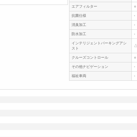
エアフィルター
○
抗菌仕様
-
消臭加工
-
防水加工
-
インテリジェントパーキングアシ
スト
クルーズコントロール
○
その他ナビゲーション
-
福祉車両
-