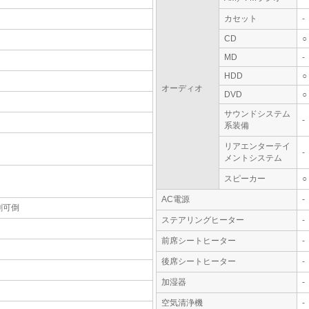
カセット
-
CD
○
MD
-
HDD
○
オーディオ
DVD
○
サウンドシステム
-
系装備
リアエンターテイ
-
メントシステム
スピーカー
○
AC電源
-
割可倒
ステアリングヒーター
-
前席シートヒーター
-
後席シートヒーター
-
加湿器
-
空気清浄機
-