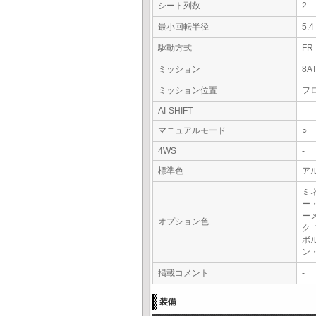
シート列数
2
最小回転半径
5.
駆動方式
FR
ミッション
8A
ミッション位置
フ
AI-SHIFT
-
マニュアルモード
○
4WS
-
標準色
ア
ミ
ー
ー
オプション色
ク
ボ
ン
掲載コメント
-
装備