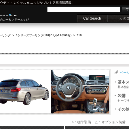
ウディ
・
レクサス
他エッジなプレミア車情報満載！
プ
Car Search
カタ
車のカーセンサーエッジ
ーリング
>
3シリーズツーリング(18年01月-19年08月)
>
318i
ペー
基本
基本性
装備
セーフ
その
○：標準装備 △：オプション装備 