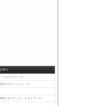
ニティ
オートエアコン（○）
HDDナビゲーション（○）
BMWコネクテッド・ドライブ（○）