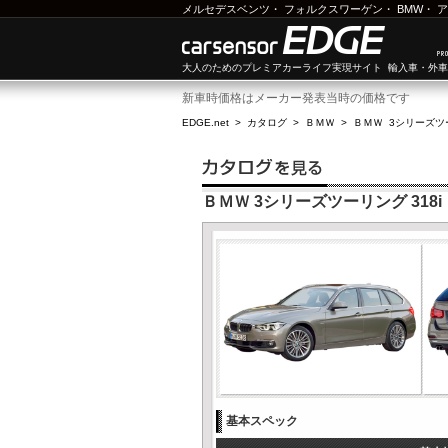
メルセデスベンツ
・
フォルクスワーゲン
・
BMW
・
ア
大人のためのプレミアカーライフ実現サイト 輸入車・外
新車時価格はメーカー発表当時の価格です
EDGE.net
>
カタログ
>
ＢＭＷ
>
ＢＭＷ 3シリーズツ
ＢＭＷ 3シリーズツーリング 318i
基本スペック