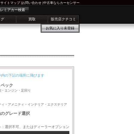
サイトマップ
|
お問い合わせ
|
中古車ならカーセンサー
レミアカー検索
ログ
買取
販売店クチコミ
お気に入り
未登録
ジ内の下記の場所に飛びます
スペック
能・エンジン・足回り
ティ・アメニティ・インテリア・エクステリア
他のグレード選択
-：選択不可、またはディーラーオプション