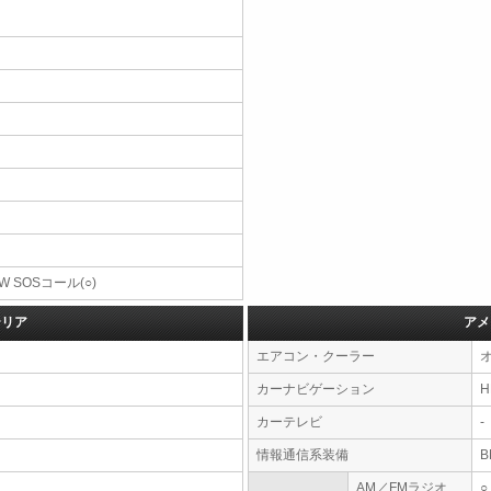
W SOSコール(○)
テリア
アメ
エアコン・クーラー
カーナビゲーション
カーテレビ
-
情報通信系装備
AM／FMラジオ
○