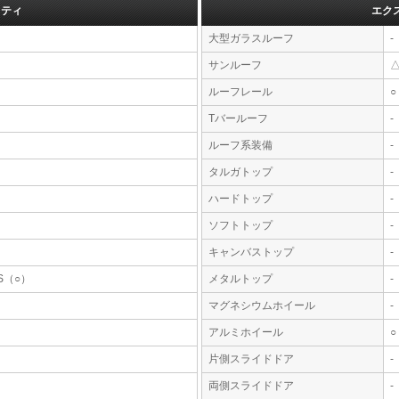
フティ
エク
大型ガラスルーフ
-
サンルーフ
ルーフレール
○
Tバールーフ
-
ルーフ系装備
-
タルガトップ
-
ハードトップ
-
ソフトトップ
-
キャンバストップ
-
S（○）
メタルトップ
-
マグネシウムホイール
-
アルミホイール
○
片側スライドドア
-
両側スライドドア
-