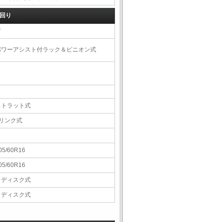
回り
右
パワーアシスト付ラック＆ピニオン式
ストラット式
5リンク式
05/60R16
05/60R16
Ｖディスク式
Ｖディスク式