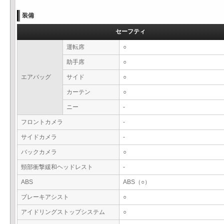
装備
セーフティ
運転席
○
助手席
○
エアバッグ
サイド
○
カーテン
○
ニー
-
フロントカメラ
-
サイドカメラ
-
バックカメラ
○
頸部衝撃緩和ヘッドレスト
-
ABS
ABS（○）
ブレーキアシスト
○
アイドリングストップシステム
○