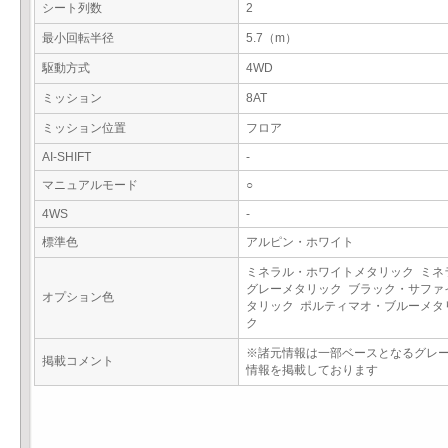
シート列数
2
最小回転半径
5.7（m）
駆動方式
4WD
ミッション
8AT
ミッション位置
フロア
AI-SHIFT
-
マニュアルモード
○
4WS
-
標準色
アルピン・ホワイト
ミネラル・ホワイトメタリック ミネ
グレーメタリック ブラック・サファ
オプション色
タリック ポルティマオ・ブルーメタ
ク
※諸元情報は一部ベースとなるグレ
掲載コメント
情報を掲載しております