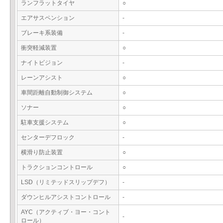
ランフラットタイヤ
○
エアサスペンション
-
ブレーキ系装備
-
衝突軽減装置
○
ナイトビジョン
-
レーンアシスト
○
車間距離自動制御システム
○
ソナー
○
駐車支援システム
○
センターデフロック
-
横滑り防止装置
○
トラクションコントロール
○
LSD（リミテッドスリップデフ）
-
ダウンヒルアシストコントロール
-
AYC（アクティブ・ヨー・コント
-
ロール）