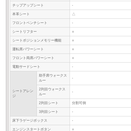
チップアップシート
-
本革シート
△
フロントベンチシート
-
シートリフター
○
シートポジションメモリー機能
○
運転席パワーシート
○
フロント両席パワーシート
○
電動サードシート
-
助手席ウォークス
-
ルー
2列目ウォークス
シートアレン
-
ルー
ジ
2列目シート
分割可倒
3列目シート
-
床下ラゲージボックス
-
エンジンスタートボタン
○