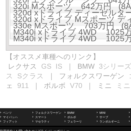
320i Mスポーツ 642万円 (8A
320d xドライブ ディーゼルターボ
320d xドライブ Mスポーツ デ
330e Mスポーツ 703万円 (8A
M340i xドライブ 4WD 1025万
M340i xドライブ 4WD 1025万
【オススメ車種へのリンク】
レクサス
GS
IS
｜ BMW
3シリー
ス
Sクラス
｜ フォルクスワーゲン
ェ
911
｜ ボルボ
V70
｜ ミニ
ミニ
ベンツ
フォルクスワーゲン
BMW
MINI
マイバッハ
スマート
ボルボ
サーブ
フィアット
マセラティ
フェラーリ
ランボルギーニ