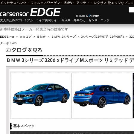
メルセデスベンツ
・
フォルクスワーゲン
・
BMW
・
アウディ
・
レクサス
他エッジなプレミ
大人のためのプレミアカーライフ実現サイト 輸入車・外車のカーセンサーエッジ
新車時価格はメーカー発表当時の価格です
EDGE.net
>
カタログ
>
ＢＭＷ
>
ＢＭＷ 3シリーズ
>
3シリーズ(22年07月-22年08月)
>
3
ターボ 4WD
ＢＭＷ 3シリーズ 320d xドライブ Mスポーツ リミテッド 
基本スペック