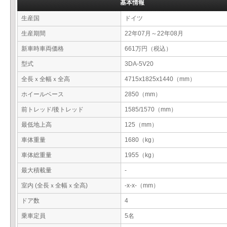
基本情報
生産国
ドイツ
生産期間
22年07月～22年08月
新車時車両価格
661万円（税込）
型式
3DA-5V20
全長ｘ全幅ｘ全高
4715x1825x1440（mm）
ホイールベース
2850（mm）
前トレッド/後トレッド
1585/1570（mm）
最低地上高
125（mm）
車体重量
1680（kg）
車体総重量
1955（kg）
最大積載量
-
室内 (全長ｘ全幅ｘ全高)
-x-x-（mm）
ドア数
4
乗車定員
5名