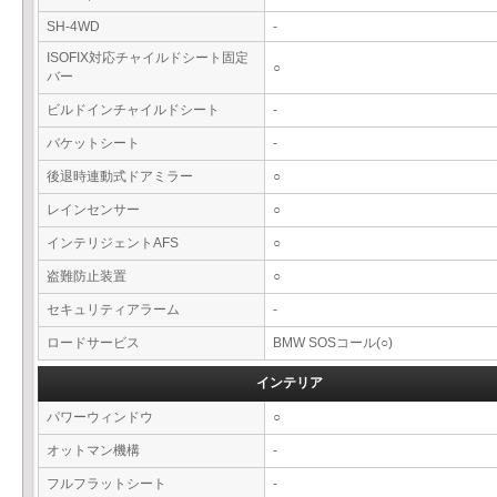
SH-4WD
-
ISOFIX対応チャイルドシート固定
○
バー
ビルドインチャイルドシート
-
バケットシート
-
後退時連動式ドアミラー
○
レインセンサー
○
インテリジェントAFS
○
盗難防止装置
○
セキュリティアラーム
-
ロードサービス
BMW SOSコール(○)
インテリア
パワーウィンドウ
○
オットマン機構
-
フルフラットシート
-