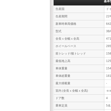
基本
生産国
ド
生産期間
22
新車時車両価格
6
型式
3B
全長ｘ全幅ｘ全高
47
ホイールベース
28
前トレッド/後トレッド
15
最低地上高
12
車体重量
15
車体総重量
18
最大積載量
-
室内 (全長ｘ全幅ｘ全高)
-x
ドア数
4
乗車定員
5名