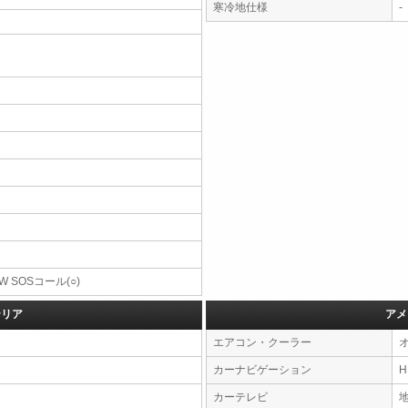
寒冷地仕様
-
W SOSコール(○)
テリア
アメ
エアコン・クーラー
カーナビゲーション
カーテレビ