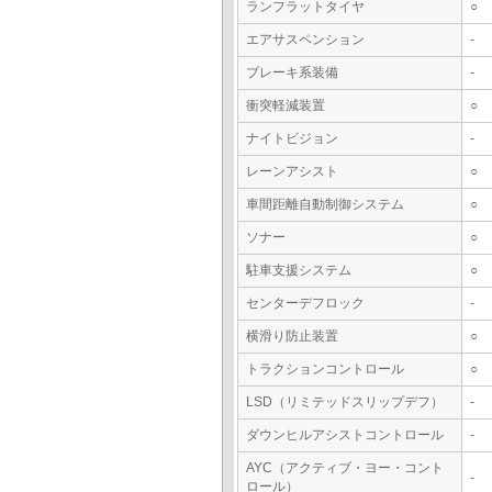
ランフラットタイヤ
○
エアサスペンション
-
ブレーキ系装備
-
衝突軽減装置
○
ナイトビジョン
-
レーンアシスト
○
車間距離自動制御システム
○
ソナー
○
駐車支援システム
○
センターデフロック
-
横滑り防止装置
○
トラクションコントロール
○
LSD（リミテッドスリップデフ）
-
ダウンヒルアシストコントロール
-
AYC（アクティブ・ヨー・コント
-
ロール）