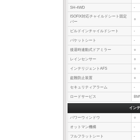
SH-4WD
-
ISOFIX対応チャイルドシート固定
○
バー
ビルドインチャイルドシート
-
バケットシート
-
後退時連動式ドアミラー
○
レインセンサー
○
インテリジェントAFS
○
盗難防止装置
○
セキュリティアラーム
-
ロードサービス
BM
イン
パワーウィンドウ
○
オットマン機構
-
フルフラットシート
-