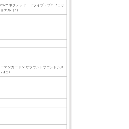
BMWコネクテッド・ドライブ・プロフェッ
ショナル（○）
ハーマンカードン サラウンドサウンドシス
ム(△)