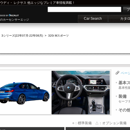
ウディ
・
レクサス
他エッジなプレミア車情報満載！
プ
Car Search
カタ
車のカーセンサーエッジ
>
3シリーズ(22年07月-22年08月)
>
320i Mスポーツ
ペー
基本
基本性
装備
セーフ
その
○：標準装備 △：オプション装備 