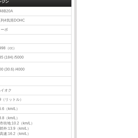
ンジン
48B20A
直列4気筒DOHC
ターボ
998（cc）
35 (184) /5000
00 (30.6) /4000
ハイオク
59（リットル）
5.6（km/L）
3.8（km/L）
市街地:10.2（km/L）
郊外:13.9（km/L）
高速:16.2（km/L）