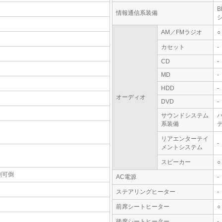
情報通信系装備
AM／FMラジオ
○
カセット
-
CD
-
MD
-
HDD
-
オーディオ
DVD
-
サウンドシステム
系装備
テ
リアエンターテイ
-
メントシステム
スピーカー
○
割可倒
AC電源
-
ステアリングヒーター
-
前席シートヒーター
○
後席シートヒーター
-