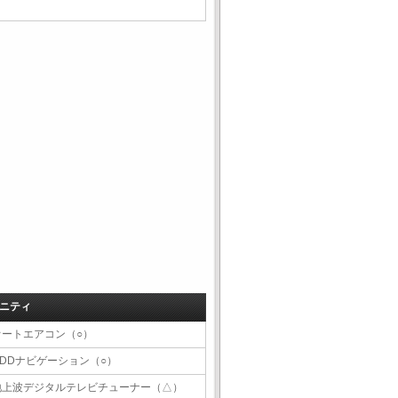
ニティ
オートエアコン（○）
HDDナビゲーション（○）
地上波デジタルテレビチューナー（△）