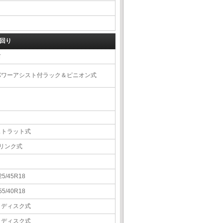
回り
右
パワーアシスト付ラック＆ピニオン式
ストラット式
5リンク式
25/45R18
55/40R18
Ｖディスク式
Ｖディスク式