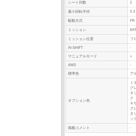
シート列数
2
最小回転半径
5.
駆動方式
FR
ミッション
8A
ミッション位置
フ
AI-SHIFT
-
マニュアルモード
○
4WS
-
標準色
ア
ミ
グ
タ
ク
オプション色
キ
グ
タ
ッ
掲載コメント
-