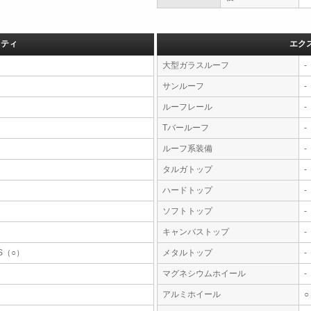
フティ
エク
大型ガラスルーフ
-
サンルーフ
-
ルーフレール
-
Tバールーフ
-
ルーフ系装備
-
タルガトップ
-
ハードトップ
-
ソフトトップ
-
キャンバストップ
-
S（○）
メタルトップ
-
マグネシウムホイール
-
アルミホイール
○