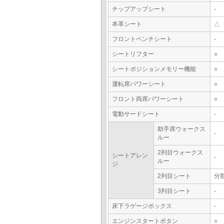
チップアップシート
-
本革シート
△
フロントベンチシート
-
シートリフター
○
シートポジションメモリー機能
○
運転席パワーシート
○
フロント両席パワーシート
○
電動サードシート
-
助手席ウォークス
-
ルー
2列目ウォークス
シートアレン
-
ルー
ジ
2列目シート
分
3列目シート
-
床下ラゲージボックス
-
エンジンスタートボタン
○