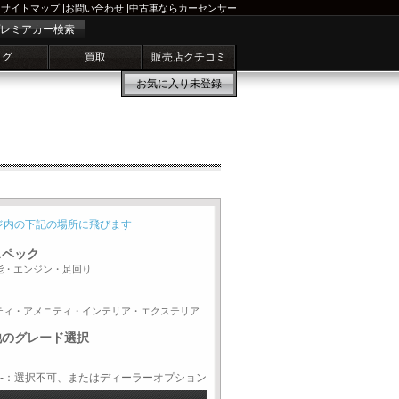
サイトマップ
|
お問い合わせ
|
中古車ならカーセンサー
レミアカー検索
ログ
買取
販売店クチコミ
お気に入り
未登録
ジ内の下記の場所に飛びます
スペック
能・エンジン・足回り
ティ・アメニティ・インテリア・エクステリア
他のグレード選択
-：選択不可、またはディーラーオプション