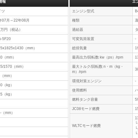
情報
エ
イツ
エンジン型式
B
年07月～22年08月
種類
42万円（税込）
過給器
A-5F20
可変気筒装置
-
15x1825x1430（mm）
総排気量
1
50（mm）
最高出力/回転数 kw（ps）/rpm
1
85/1570（mm）
最大トルク/回転数 n・m（kg・
3
m）/rpm
5（mm）
環境対策エンジン
-
40（kg）
使用燃料
15（kg）
燃料タンク容量
JC08モード燃費
1
-x-（mm）
1
└
WLTCモード燃費
└
└