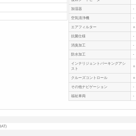
加湿器
-
空気清浄機
-
エアフィルター
○
抗菌仕様
-
消臭加工
-
防水加工
-
インテリジェントパーキングアシ
○
スト
クルーズコントロール
○
その他ナビゲーション
-
福祉車両
-
AT)