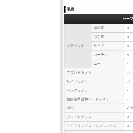
装備
セー
運転席
○
助手席
○
エアバッグ
サイド
○
カーテン
○
ニー
-
フロントカメラ
△
サイドカメラ
△
バックカメラ
○
頸部衝撃緩和ヘッドレスト
-
ABS
AB
ブレーキアシスト
○
アイドリングストップシステム
○