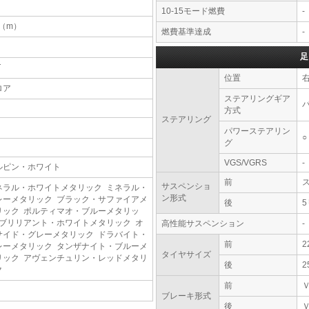
10-15モード燃費
-
3（m）
燃費基準達成
-
足
T
位置
ロア
ステアリングギア
方式
ステアリング
パワーステアリン
○
グ
VGS/VGRS
-
ルピン・ホワイト
前
サスペンショ
ネラル・ホワイトメタリック ミネラル・
ン形式
レーメタリック ブラック・サファイアメ
後
リック ポルティマオ・ブルーメタリッ
 ブリリアント・ホワイトメタリック オ
高性能サスペンション
-
サイド・グレーメタリック ドラバイト・
前
2
レーメタリック タンザナイト・ブルーメ
タイヤサイズ
リック アヴェンチュリン・レッドメタリ
後
2
ク
前
ブレーキ形式
後