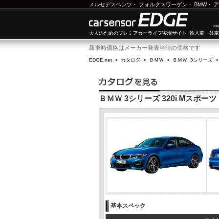
メルセデスベンツ
・
フォルクスワーゲン
・
BMW
・
ア
大人のためのプレミアカーライフ実現サイト 輸入車・外
新車時価格はメーカー発表当時の価格です
EDGE.net
>
カタログ
>
ＢＭＷ
>
ＢＭＷ 3シリーズ
ＢＭＷ 3シリーズ 320i Mスポーツ
基本スペック