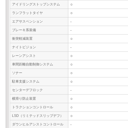
アイドリングストップシステム
○
ランフラットタイヤ
○
エアサスペンション
-
ブレーキ系装備
-
衝突軽減装置
○
ナイトビジョン
-
レーンアシスト
○
車間距離自動制御システム
○
ソナー
○
駐車支援システム
○
センターデフロック
-
横滑り防止装置
○
トラクションコントロール
○
LSD（リミテッドスリップデフ）
○
ダウンヒルアシストコントロール
-