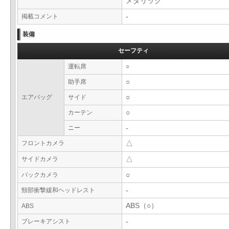
メタリック
掲載コメント
-
装備
セーフティ
運転席
○
助手席
○
エアバッグ
サイド
○
カーテン
○
ニー
-
フロントカメラ
△
サイドカメラ
△
バックカメラ
○
頸部衝撃緩和ヘッドレスト
-
ABS（○）
ABS
ブレーキアシスト
-