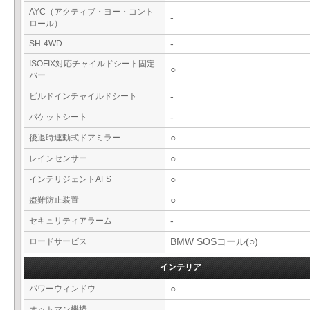
AYC（アクティブ・ヨー・コント
-
ロール）
SH-4WD
-
ISOFIX対応チャイルドシート固定
○
バー
ビルドインチャイルドシート
-
バケットシート
-
後退時連動式ドアミラー
○
レインセンサー
○
インテリジェントAFS
○
盗難防止装置
○
セキュリティアラーム
-
ロードサービス
BMW SOSコール(○)
インテリア
パワーウィンドウ
○
オットマン機構
-