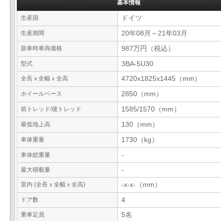
基本情報
生産国
ドイツ
生産期間
20年08月～21年03月
新車時車両価格
987万円（税込）
型式
3BA-5U30
全長ｘ全幅ｘ全高
4720x1825x1445（mm）
ホイールベース
2850（mm）
前トレッド/後トレッド
1585/1570（mm）
最低地上高
130（mm）
車体重量
1730（kg）
車体総重量
-
最大積載量
-
室内 (全長ｘ全幅ｘ全高)
-x-x-（mm）
ドア数
4
乗車定員
5名