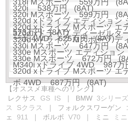
318i Mスポーツ 559万円 (8A
320i 538万円 (8AT)
320i Mスポーツ 599万円 (8A
320d xドライブ エディショ
320d xドライブ Mスポーツ
573万円 (8AT)
320d xドライブ ディーゼルターボ
ーボ 4WD 625万円 (8AT)
320d xドライブ Mスポーツ デ
330i Mスポーツ 647万円 (8A
330e Mスポーツ エディション 
330e Mスポーツ 672万円 (8A
M340i xドライブ 4WD 987万円
320d xドライブ Mスポーツ
ボ 4WD 687万円 (8AT)
【オススメ車種へのリンク】
レクサス
GS
IS
｜ BMW
3シリー
ス
Sクラス
｜ フォルクスワーゲン
ェ
911
｜ ボルボ
V70
｜ ミニ
ミニ