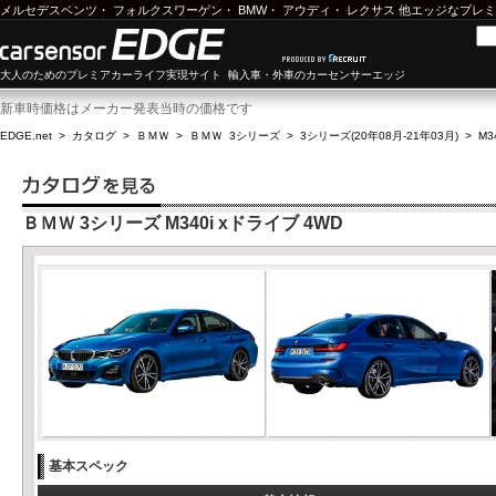
メルセデスベンツ
・
フォルクスワーゲン
・
BMW
・
アウディ
・
レクサス
他エッジなプレミ
大人のためのプレミアカーライフ実現サイト 輸入車・外車のカーセンサーエッジ
新車時価格はメーカー発表当時の価格です
EDGE.net
>
カタログ
>
ＢＭＷ
>
ＢＭＷ 3シリーズ
>
3シリーズ(20年08月-21年03月)
>
M3
ＢＭＷ 3シリーズ M340i xドライブ 4WD
基本スペック