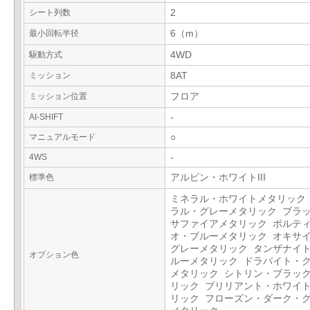
シート列数
2
最小回転半径
6（m）
駆動方式
4WD
ミッション
8AT
ミッション位置
フロア
AI-SHIFT
-
マニュアルモード
○
4WS
-
標準色
アルピン・ホワイトIII
ミネラル・ホワイトメタリック
ラル・グレーメタリック ブラ
サファイアメタリック ポルテ
オ・ブルーメタリック オキサ
グレーメタリック タンザナイ
オプション色
ルーメタリック ドラバイト・
メタリック シトリン・ブラッ
リック ブリリアント・ホワイ
リック フローズン・ダーク・