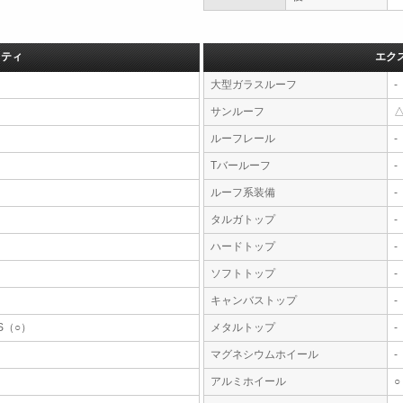
フティ
エク
大型ガラスルーフ
-
サンルーフ
ルーフレール
-
Tバールーフ
-
ルーフ系装備
-
タルガトップ
-
ハードトップ
-
ソフトトップ
-
キャンバストップ
-
S（○）
メタルトップ
-
マグネシウムホイール
-
アルミホイール
○