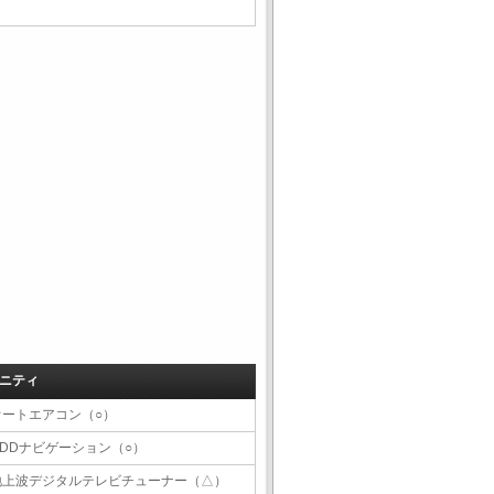
ニティ
オートエアコン（○）
HDDナビゲーション（○）
地上波デジタルテレビチューナー（△）