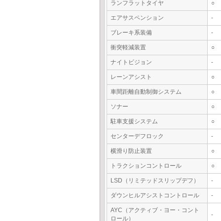
ランフラットタイヤ
○
エアサスペンション
-
ブレーキ系装備
-
衝突軽減装置
○
ナイトビジョン
-
レーンアシスト
○
車間距離自動制御システム
○
ソナー
○
駐車支援システム
○
センターデフロック
-
横滑り防止装置
○
トラクションコントロール
○
LSD（リミテッドスリップデフ）
-
ダウンヒルアシストコントロール
-
AYC（アクティブ・ヨー・コント
-
ロール）