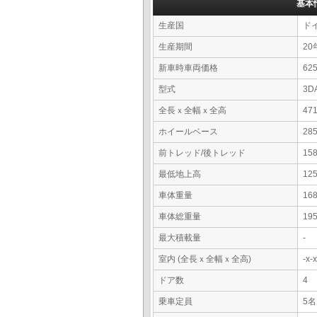
基本
生産国
ド
生産期間
20
新車時車両価格
6
型式
3D
全長ｘ全幅ｘ全高
47
ホイールベース
28
前トレッド/後トレッド
15
最低地上高
12
車体重量
16
車体総重量
19
最大積載量
-
室内 (全長ｘ全幅ｘ全高)
-x
ドア数
4
乗車定員
5名