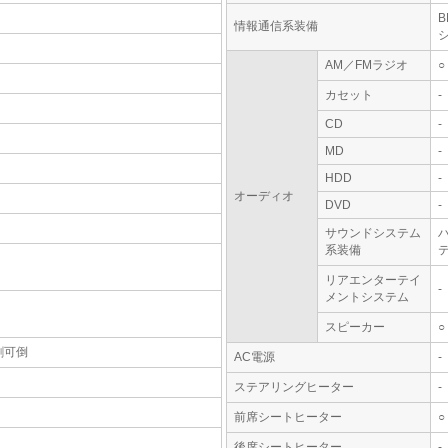
情報通信系装備
AM／FMラジオ
○
カセット
-
CD
-
MD
-
HDD
-
オーディオ
DVD
-
サウンドシステム
系装備
テ
リアエンターテイ
-
メントシステム
スピーカー
○
割可倒
AC電源
-
ステアリングヒーター
-
前席シートヒーター
○
後席シートヒーター
-