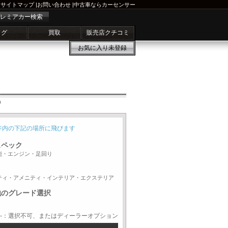
サイトマップ
|
お問い合わせ
|
中古車ならカーセンサー
レミアカー検索
ログ
買取
販売店クチコミ
お気に入り
未登録
D
ジ内の下記の場所に飛びます
スペック
能・エンジン・足回り
ティ・アメニティ・インテリア・エクステリア
他のグレード選択
-：選択不可、またはディーラーオプション