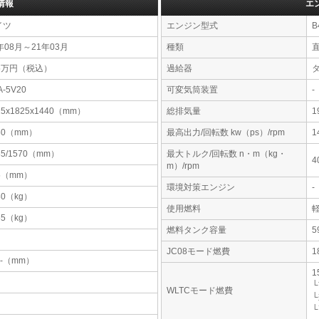
情報
エ
イツ
エンジン型式
B
年08月～21年03月
種類
25万円（税込）
過給器
A-5V20
可変気筒装置
-
15x1825x1440（mm）
総排気量
1
50（mm）
最高出力/回転数 kw（ps）/rpm
1
85/1570（mm）
最大トルク/回転数 n・m（kg・
4
m）/rpm
5（mm）
環境対策エンジン
-
80（kg）
使用燃料
55（kg）
燃料タンク容量
JC08モード燃費
1
-x-（mm）
1
└
WLTCモード燃費
└
└