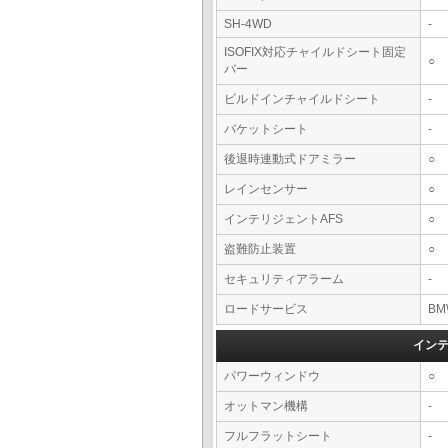
SH-4WD
-
ISOFIX対応チャイルドシート固定
○
バー
ビルドインチャイルドシート
-
バケットシート
-
後退時連動式ドアミラー
○
レインセンサー
○
インテリジェントAFS
○
盗難防止装置
○
セキュリティアラーム
-
ロードサービス
BM
イン
パワーウィンドウ
○
オットマン機構
-
フルフラットシート
-