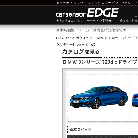
メルセデスベンツ
・
フォルクスワーゲン
・
BMW
・
ア
大人のためのプレミアカーライフ実現サイト 輸入車・外
新車時価格はメーカー発表当時の価格です
EDGE.net
>
カタログ
>
ＢＭＷ
>
ＢＭＷ 3シリーズ
ラス ディーゼルターボ 4WD
ＢＭＷ 3シリーズ 320d xドラ
基本スペック