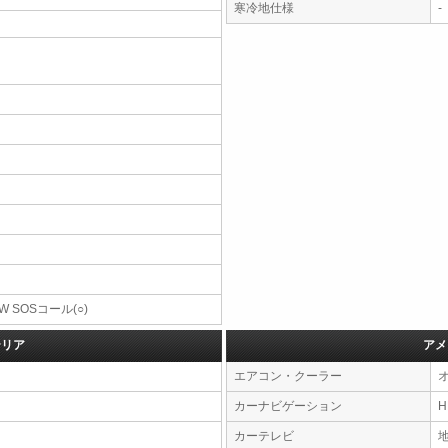
寒冷地仕様
-
W SOSコール(○)
テリア
アメ
エアコン・クーラー
カーナビゲーション
カーテレビ