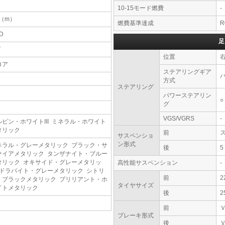
10-15モード燃費
-
7（m）
燃費基準達成
R
D
足
T
位置
ロア
ステアリングギア
方式
ステアリング
パワーステアリン
○
グ
VGS/VGRS
-
ルピン・ホワイトIII ミネラル・ホワイト
タリック
前
サスペンショ
ン形式
ネラル・グレーメタリック ブラック・サ
後
ァイアメタリック タンザナイト・ブルー
タリック オキサイド・グレーメタリッ
高性能サスペンション
-
 ドラバイト・グレーメタリック シトリ
前
2
・ブラックメタリック ブリリアント・ホ
タイヤサイズ
イトメタリック
後
2
前
ブレーキ形式
後