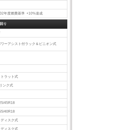
02年度燃費基準 +10%達成
回り
右
パワーアシスト付ラック＆ピニオン式
ストラット式
5リンク式
25/45R18
55/40R18
Ｖディスク式
Ｖディスク式