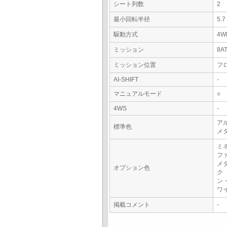
シート列数
2
最小回転半径
5.
駆動方式
4W
ミッション
8A
ミッション位置
フ
AI-SHIFT
-
マニュアルモード
○
4WS
-
ア
標準色
メ
ミ
フ
メ
オプション色
ク
ン
ワ
掲載コメント
-