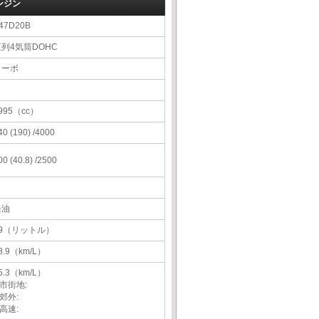
ンジン
47D20B
直列4気筒DOHC
ターボ
995（cc）
40 (190) /4000
00 (40.8) /2500
軽油
59（リットル）
8.9（km/L）
5.3（km/L）
市街地:
郊外:
高速: