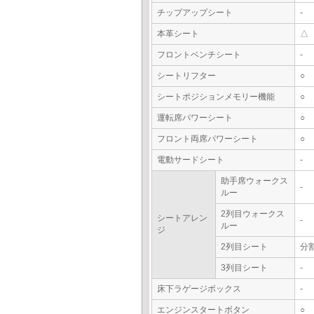
チップアップシート
-
本革シート
△
フロントベンチシート
-
シートリフター
○
シートポジションメモリー機能
○
運転席パワーシート
○
フロント両席パワーシート
○
電動サードシート
-
助手席ウォークス
-
ルー
2列目ウォークス
シートアレン
-
ルー
ジ
2列目シート
分
3列目シート
-
床下ラゲージボックス
-
エンジンスタートボタン
○