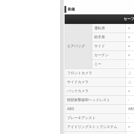
装備
セー
運転席
○
助手席
○
エアバッグ
サイド
○
カーテン
○
ニー
-
フロントカメラ
△
サイドカメラ
△
バックカメラ
○
頸部衝撃緩和ヘッドレスト
-
ABS
AB
ブレーキアシスト
-
アイドリングストップシステム
○