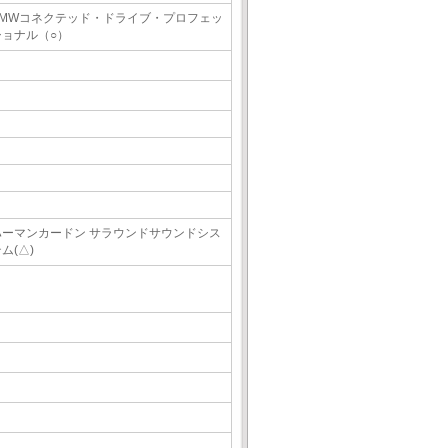
BMWコネクテッド・ドライブ・プロフェッ
ショナル（○）
ハーマンカードン サラウンドサウンドシス
ム(△)