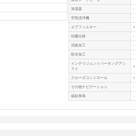
加湿器
-
空気清浄機
-
エアフィルター
○
抗菌仕様
-
消臭加工
-
防水加工
-
インテリジェントパーキングアシ
○
スト
クルーズコントロール
○
その他ナビゲーション
-
福祉車両
-