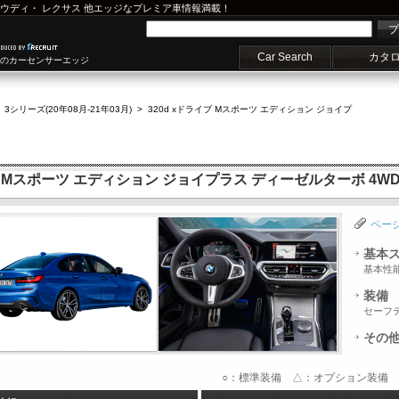
ウディ
・
レクサス
他エッジなプレミア車情報満載！
プ
Car Search
カタ
車のカーセンサーエッジ
>
3シリーズ(20年08月-21年03月)
>
320d xドライブ Mスポーツ エディション ジョイプ
イブ Mスポーツ エディション ジョイプラス ディーゼルターボ 4W
ペー
基本
基本性
装備
セーフ
その
○：標準装備 △：オプション装備 