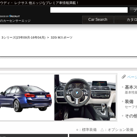
ウディ
・
レクサス
他エッジなプレミア車情報満載！
プ
Car Search
カタ
車のカーセンサーエッジ
>
3シリーズ(15年09月-16年04月)
>
320i Mスポーツ
ペー
基本
基本性
装備
セーフ
その
○：標準装備 △：オプション装備 