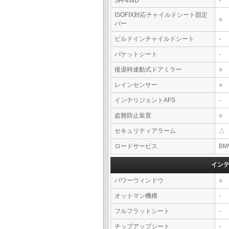
SH-4WD
-
ISOFIX対応チャイルドシート固定
○
バー
ビルドインチャイルドシート
-
バケットシート
-
後退時連動式ドアミラー
○
レインセンサー
○
インテリジェントAFS
-
盗難防止装置
○
セキュリティアラーム
△
ロードサービス
BM
イン
パワーウィンドウ
○
オットマン機構
-
フルフラットシート
-
チップアップシート
-