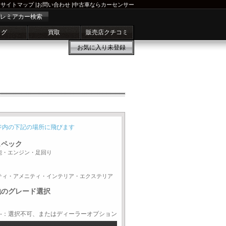
サイトマップ
|
お問い合わせ
|
中古車ならカーセンサー
レミアカー検索
ログ
買取
販売店クチコミ
お気に入り
未登録
ジ内の下記の場所に飛びます
スペック
能・エンジン・足回り
ティ・アメニティ・インテリア・エクステリア
他のグレード選択
-：選択不可、またはディーラーオプション