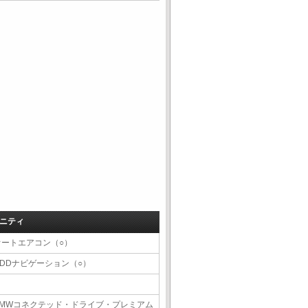
ニティ
オートエアコン（○）
HDDナビゲーション（○）
BMWコネクテッド・ドライブ・プレミアム