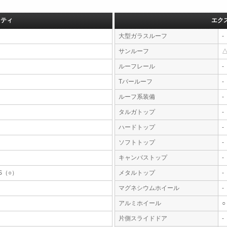
フティ
エク
大型ガラスルーフ
-
サンルーフ
ルーフレール
-
Tバールーフ
-
ルーフ系装備
-
タルガトップ
-
ハードトップ
-
ソフトトップ
-
キャンバストップ
-
S（○）
メタルトップ
-
マグネシウムホイール
-
アルミホイール
○
片側スライドドア
-