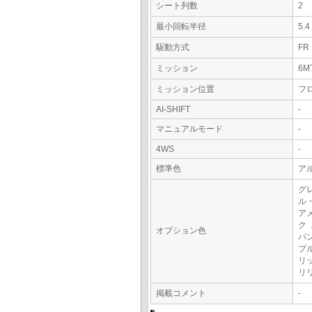
シート列数
2
最小回転半径
5.
駆動方式
FR
ミッション
6M
ミッション位置
フ
AI-SHIFT
-
マニュアルモード
-
4WS
-
標準色
ア
グ
ル
ア
ク
オプション色
パ
ブ
リ
リ
掲載コメント
-