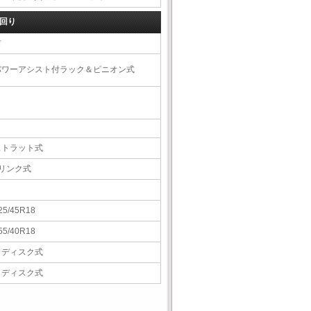
回り
右
パワーアシスト付ラック＆ピニオン式
ストラット式
5リンク式
25/45R18
55/40R18
Ｖディスク式
Ｖディスク式