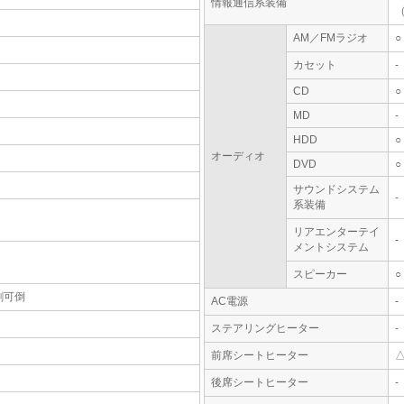
情報通信系装備
AM／FMラジオ
○
カセット
-
CD
○
MD
-
HDD
○
オーディオ
DVD
○
サウンドシステム
-
系装備
リアエンターテイ
-
メントシステム
スピーカー
○
割可倒
AC電源
-
ステアリングヒーター
-
前席シートヒーター
後席シートヒーター
-