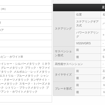
足
4（m）
位置
ステアリングギア
T
方式
ステアリング
ロア
パワーステアリン
○
グ
VGS/VGRS
-
前
サスペンショ
ン形式
ルピン・ホワイトIII
後
レイシャー・シルバーメタリック ミネラ
高性能サスペンション
-
・グレーメタリック ブラック・サファイ
前
2
メタリック メルボルン・レッドメタリッ
タイヤサイズ
 エストリル・ブルーメタリック シャン
後
2
ン・クオーツメタリック タンザナイト・
ルーメタリック スモーク・トパーズメタ
前
ック シトリン・ブラックメタリック ブ
ブレーキ形式
リアント・ホワイトメタリック
後