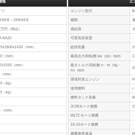
情報
エ
イツ
エンジン型式
B
年09月～16年04月
種類
11万円（税込）
過給器
A-8A20
可変気筒装置
-
45x1800x1430（mm）
総排気量
1
10（mm）
最高出力/回転数 kw（ps）/rpm
1
35/1550（mm）
最大トルク/回転数 n・m（kg・
2
m）/rpm
0（mm）
環境対策エンジン
60（kg）
使用燃料
35（kg）
燃料タンク容量
JC08モード燃費
1
-x-（mm）
WLTCモード燃費
-
10-15モード燃費
-
燃費基準達成
H