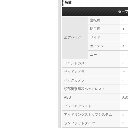
装備
セー
運転席
○
助手席
○
エアバッグ
サイド
○
カーテン
○
ニー
-
フロントカメラ
-
サイドカメラ
△
バックカメラ
○
頸部衝撃緩和ヘッドレスト
-
ABS
AB
ブレーキアシスト
-
アイドリングストップシステム
○
ランフラットタイヤ
○