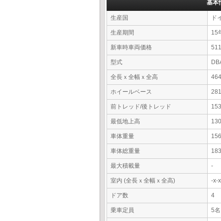
基本
生産国
ド
生産期間
15
新車時車両価格
5
型式
DB
全長ｘ全幅ｘ全高
46
ホイールベース
28
前トレッド/後トレッド
15
最低地上高
13
車体重量
15
車体総重量
18
最大積載量
-
室内 (全長ｘ全幅ｘ全高)
-x
ドア数
4
乗車定員
5名