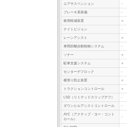
エアサスペンション
-
ブレーキ系装備
-
衝突軽減装置
○
ナイトビジョン
-
レーンアシスト
○
車間距離自動制御システム
-
ソナー
○
駐車支援システム
○
センターデフロック
-
横滑り防止装置
○
トラクションコントロール
○
LSD（リミテッドスリップデフ）
-
ダウンヒルアシストコントロール
-
AYC（アクティブ・ヨー・コント
-
ロール）