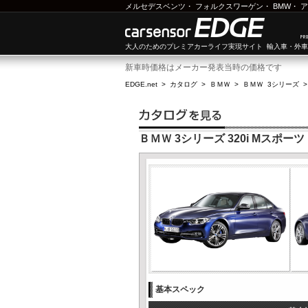
メルセデスベンツ
・
フォルクスワーゲン
・
BMW
・
ア
大人のためのプレミアカーライフ実現サイト 輸入車・外
新車時価格はメーカー発表当時の価格です
EDGE.net
>
カタログ
>
ＢＭＷ
>
ＢＭＷ 3シリーズ
ＢＭＷ 3シリーズ 320i Mスポーツ
基本スペック