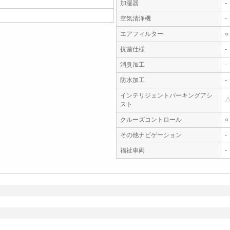
加湿器
-
空気清浄機
-
エアフィルター
○
抗菌仕様
-
消臭加工
-
防水加工
-
インテリジェントパーキングアシ
スト
クルーズコントロール
○
その他ナビゲーション
-
福祉車両
-