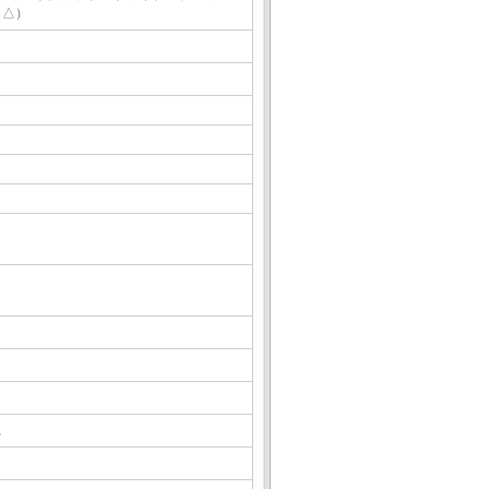
（△）
△