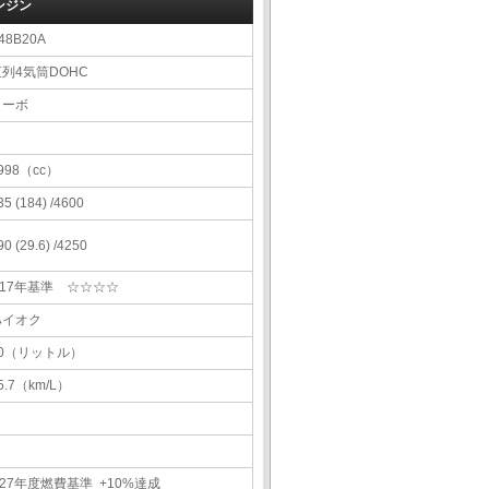
ンジン
48B20A
直列4気筒DOHC
ターボ
998（cc）
35 (184) /4600
90 (29.6) /4250
H17年基準 ☆☆☆☆
ハイオク
60（リットル）
5.7（km/L）
27年度燃費基準 +10%達成