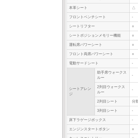
本革シート
△
フロントベンチシート
-
シートリフター
○
シートポジションメモリー機能
○
運転席パワーシート
○
フロント両席パワーシート
○
電動サードシート
-
助手席ウォークス
-
ルー
2列目ウォークス
シートアレン
-
ルー
ジ
2列目シート
分
3列目シート
-
床下ラゲージボックス
-
エンジンスタートボタン
○