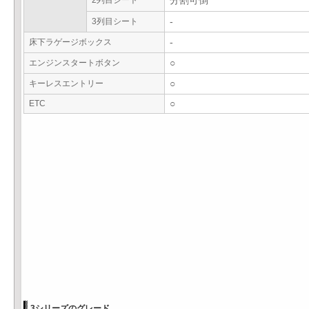
2列目シート
分割可倒
3列目シート
-
床下ラゲージボックス
-
エンジンスタートボタン
○
キーレスエントリー
○
ETC
○
3シリーズのグレード