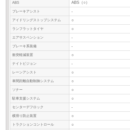
ABS（○）
ABS
ブレーキアシスト
-
アイドリングストップシステム
○
ランフラットタイヤ
○
エアサスペンション
-
ブレーキ系装備
-
衝突軽減装置
○
ナイトビジョン
-
レーンアシスト
○
車間距離自動制御システム
○
ソナー
○
駐車支援システム
○
センターデフロック
-
横滑り防止装置
○
トラクションコントロール
○