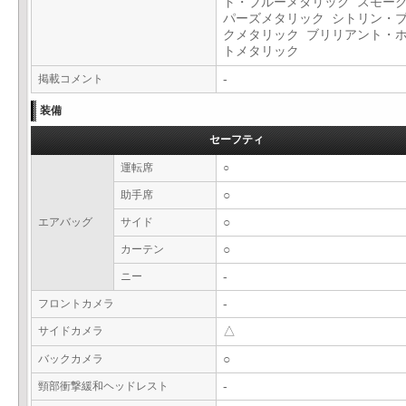
ト・ブルーメタリック スモー
パーズメタリック シトリン・
クメタリック ブリリアント・
トメタリック
掲載コメント
-
装備
セーフティ
運転席
○
助手席
○
エアバッグ
サイド
○
カーテン
○
ニー
-
フロントカメラ
-
サイドカメラ
△
バックカメラ
○
頸部衝撃緩和ヘッドレスト
-