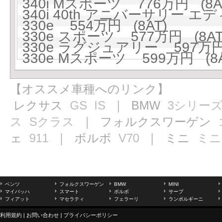
340i Mスポーツ 776万円 (8A
340i 40th アニバーサリー エ
330e 554万円 (8AT)
330e スポーツ 577万円 (8AT
330e ラグジュアリー 597万円 
330e Mスポーツ 599万円 (8A
【オススメ車種へのリンク】
レクサス
GS
IS
｜ BMW
3シリー
ス
Sクラス
｜ フォルクスワーゲン
ェ
911
｜ ボルボ
V70
｜ ミニ
ミニ
ベンツ
フォルクスワーゲン
BMW
MINI
マイバッハ
スマート
ボルボ
サーブ
フィアット
マセラティ
フェラーリ
ランボルギーニ
利用規約
|
お問い合わせ
|
プライバシーポリシー