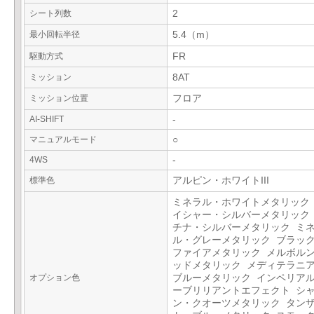
シート列数
2
最小回転半径
5.4（m）
駆動方式
FR
ミッション
8AT
ミッション位置
フロア
AI-SHIFT
-
マニュアルモード
○
4WS
-
標準色
アルピン・ホワイトIII
ミネラル・ホワイトメタリック
イシャー・シルバーメタリック
チナ・シルバーメタリック ミ
ル・グレーメタリック ブラッ
ファイアメタリック メルボル
ッドメタリック メディテラニ
オプション色
ブルーメタリック インペリア
ーブリリアントエフェクト シ
ン・クオーツメタリック タン