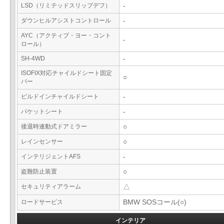
LSD（リミテッドスリップデフ）
-
ダウンヒルアシストコントロール
-
AYC（アクティブ・ヨー・コント
-
ロール）
SH-4WD
-
ISOFIX対応チャイルドシート固定
○
バー
ビルドインチャイルドシート
-
バケットシート
-
後退時連動式ドアミラー
○
レインセンサー
○
インテリジェントAFS
-
盗難防止装置
○
セキュリティアラーム
△
ロードサービス
BMW SOSコール(○)
インテリア