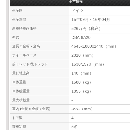
基本情報
生産国
ドイツ
生産期間
15年09月～16年04月
新車時車両価格
526万円（税込）
型式
DBA-8A20
全長ｘ全幅ｘ全高
4645x1800x1440（mm）
ホイールベース
2810（mm）
前トレッド/後トレッド
1530/1570（mm）
最低地上高
140（mm）
車体重量
1580（kg）
車体総重量
1855（kg）
最大積載量
-
室内 (全長ｘ全幅ｘ全高)
-x-x-（mm）
ドア数
4
乗車定員
5名