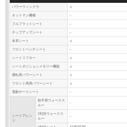
パワーウィンドウ
○
オットマン機構
-
フルフラットシート
-
チップアップシート
-
本革シート
○
フロントベンチシート
-
シートリフター
○
シートポジションメモリー機能
○
運転席パワーシート
○
フロント両席パワーシート
○
電動サードシート
-
助手席ウォークス
-
ルー
2列目ウォークス
シートアレン
-
ルー
ジ