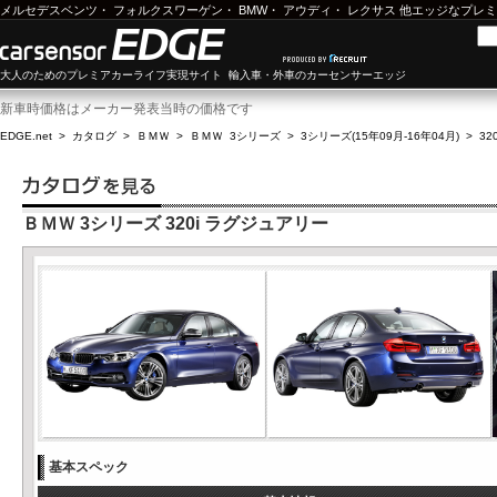
メルセデスベンツ
・
フォルクスワーゲン
・
BMW
・
アウディ
・
レクサス
他エッジなプレミ
大人のためのプレミアカーライフ実現サイト 輸入車・外車のカーセンサーエッジ
新車時価格はメーカー発表当時の価格です
EDGE.net
>
カタログ
>
ＢＭＷ
>
ＢＭＷ 3シリーズ
>
3シリーズ(15年09月-16年04月)
>
32
ＢＭＷ 3シリーズ 320i ラグジュアリー
基本スペック