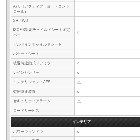
AYC（アクティブ・ヨー・コント
-
ロール）
SH-4WD
-
ISOFIX対応チャイルドシート固定
○
バー
ビルドインチャイルドシート
-
バケットシート
-
後退時連動式ドアミラー
○
レインセンサー
○
インテリジェントAFS
△
盗難防止装置
○
セキュリティアラーム
△
ロードサービス
-
インテリア
パワーウィンドウ
○