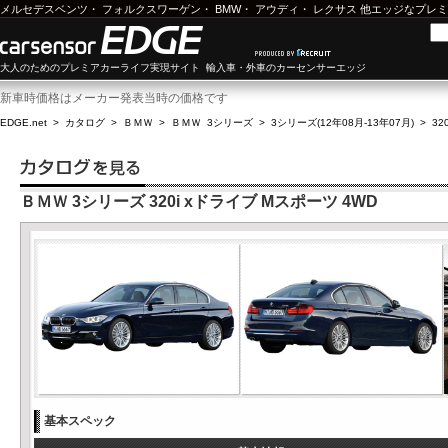
メルセデスベンツ
・
フォルクスワーゲン
・
BMW
・
アウディ
・
レクサス
他エッジなプレミ
大人のためのプレミアカーライフ実現サイト 輸入車・外車のカーセンサーエッジ
新車時価格はメーカー発表当時の価格です
EDGE.net
>
カタログ
>
ＢＭＷ
>
ＢＭＷ 3シリーズ
>
3シリーズ(12年08月-13年07月)
>
32
ＢＭＷ 3シリーズ 320i xドライブ Mスポーツ 4WD
基本スペック