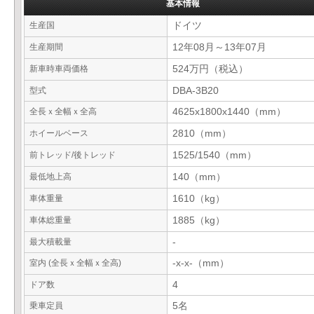
基本情報
生産国
ドイツ
生産期間
12年08月～13年07月
新車時車両価格
524万円（税込）
型式
DBA-3B20
全長ｘ全幅ｘ全高
4625x1800x1440（mm）
ホイールベース
2810（mm）
前トレッド/後トレッド
1525/1540（mm）
最低地上高
140（mm）
車体重量
1610（kg）
車体総重量
1885（kg）
最大積載量
-
室内 (全長ｘ全幅ｘ全高)
-x-x-（mm）
ドア数
4
乗車定員
5名