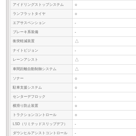
アイドリングストップシステム
○
ランフラットタイヤ
○
エアサスペンション
-
ブレーキ系装備
-
衝突軽減装置
△
ナイトビジョン
-
レーンアシスト
△
車間距離自動制御システム
△
ソナー
○
駐車支援システム
○
センターデフロック
-
横滑り防止装置
○
トラクションコントロール
○
LSD（リミテッドスリップデフ）
-
ダウンヒルアシストコントロール
-