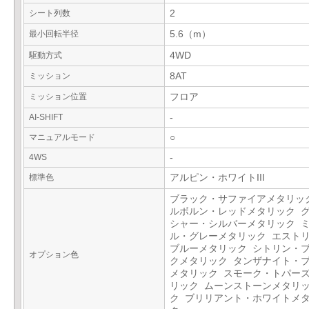
シート列数
2
最小回転半径
5.6（m）
駆動方式
4WD
ミッション
8AT
ミッション位置
フロア
AI-SHIFT
-
マニュアルモード
○
4WS
-
標準色
アルピン・ホワイトIII
ブラック・サファイアメタリッ
ルボルン・レッドメタリック 
シャー・シルバーメタリック 
ル・グレーメタリック エスト
ブルーメタリック シトリン・
オプション色
クメタリック タンザナイト・
メタリック スモーク・トパー
リック ムーンストーンメタリ
ク ブリリアント・ホワイトメ