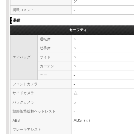
ク
掲載コメント
-
装備
セーフティ
運転席
○
助手席
○
エアバッグ
サイド
○
カーテン
○
ニー
-
フロントカメラ
-
サイドカメラ
△
バックカメラ
○
頸部衝撃緩和ヘッドレスト
-
ABS（○）
ABS
ブレーキアシスト
-