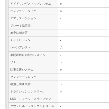
アイドリングストップシステム
○
ランフラットタイヤ
○
エアサスペンション
-
ブレーキ系装備
-
衝突軽減装置
-
ナイトビジョン
-
レーンアシスト
△
車間距離自動制御システム
-
ソナー
○
駐車支援システム
○
センターデフロック
-
横滑り防止装置
○
トラクションコントロール
○
LSD（リミテッドスリップデフ）
-
ダウンヒルアシストコントロール
-