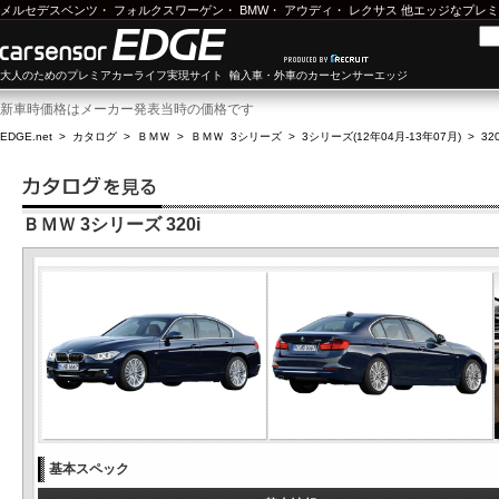
メルセデスベンツ
・
フォルクスワーゲン
・
BMW
・
アウディ
・
レクサス
他エッジなプレミ
大人のためのプレミアカーライフ実現サイト 輸入車・外車のカーセンサーエッジ
新車時価格はメーカー発表当時の価格です
EDGE.net
>
カタログ
>
ＢＭＷ
>
ＢＭＷ 3シリーズ
>
3シリーズ(12年04月-13年07月)
>
320
ＢＭＷ 3シリーズ 320i
基本スペック