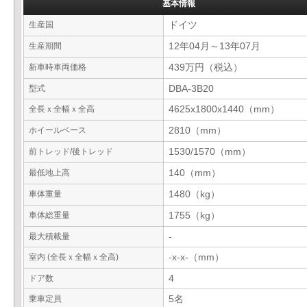
基本情報
生産国
ドイツ
生産期間
12年04月～13年07月
新車時車両価格
439万円（税込）
型式
DBA-3B20
全長ｘ全幅ｘ全高
4625x1800x1440（mm）
ホイールベース
2810（mm）
前トレッド/後トレッド
1530/1570（mm）
最低地上高
140（mm）
車体重量
1480（kg）
車体総重量
1755（kg）
最大積載量
-
室内 (全長ｘ全幅ｘ全高)
-x-x-（mm）
ドア数
4
乗車定員
5名