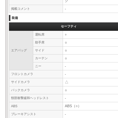
ク
掲載コメント
-
装備
セーフティ
運転席
○
助手席
○
エアバッグ
サイド
○
カーテン
○
ニー
-
フロントカメラ
-
サイドカメラ
△
バックカメラ
○
頸部衝撃緩和ヘッドレスト
-
ABS（○）
ABS
ブレーキアシスト
-