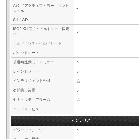
AYC（アクティブ・ヨー・コント
-
ロール）
SH-4WD
-
ISOFIX対応チャイルドシート固定
○
バー
ビルドインチャイルドシート
-
バケットシート
-
後退時連動式ドアミラー
○
レインセンサー
○
インテリジェントAFS
△
盗難防止装置
○
セキュリティアラーム
△
ロードサービス
-
インテリア
パワーウィンドウ
○