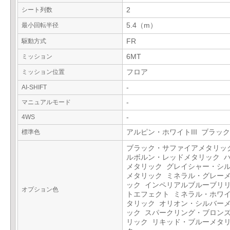
シート列数
2
最小回転半径
5.4（m）
駆動方式
FR
ミッション
6MT
ミッション位置
フロア
AI-SHIFT
-
マニュアルモード
-
4WS
-
標準色
アルピン・ホワイトIII ブラック
ブラック・サファイアメタリッ
ルボルン・レッドメタリック 
メタリック グレイシャー・シ
メタリック ミネラル・グレー
ック インペリアルブルーブリ
オプション色
トエフェクト ミネラル・ホワ
タリック オリオン・シルバー
ック スパークリング・ブロン
リック リキッド・ブルーメタ