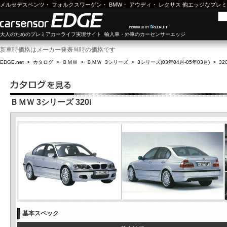
メルセデスベンツ
・
フォルクスワーゲン
・
BMW
・
アウディ
・
レクサス
他エッジなプレミ
大人のためのプレミアカーライフ実現サイト 輸入車・外車のカーセンサーエッジ
新車時価格はメーカー発表当時の価格です
EDGE.net
>
カタログ
>
ＢＭＷ
>
ＢＭＷ 3シリーズ
>
3シリーズ(03年04月-05年03月)
>
320
ＢＭＷ 3シリーズ 320i
基本スペック