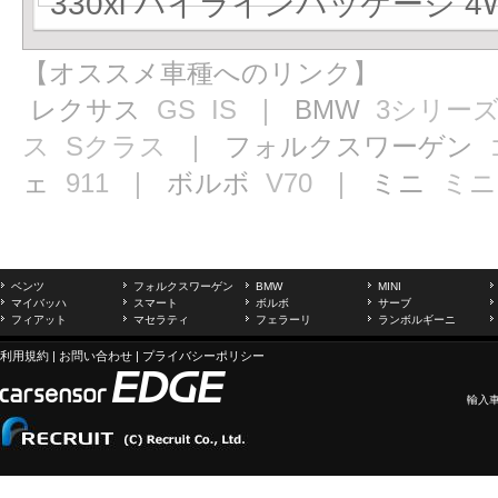
330xi ハイラインパッケージ 4W
【オススメ車種へのリンク】
レクサス
GS
IS
｜ BMW
3シリー
ス
Sクラス
｜ フォルクスワーゲン
ェ
911
｜ ボルボ
V70
｜ ミニ
ミニ
ベンツ
フォルクスワーゲン
BMW
MINI
マイバッハ
スマート
ボルボ
サーブ
フィアット
マセラティ
フェラーリ
ランボルギーニ
利用規約
|
お問い合わせ
|
プライバシーポリシー
輸入