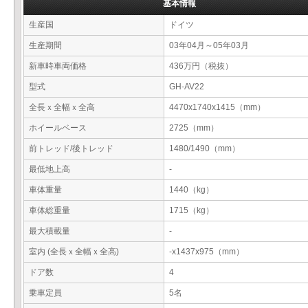
基本情報
生産国
ドイツ
生産期間
03年04月～05年03月
新車時車両価格
436万円（税抜）
型式
GH-AV22
全長ｘ全幅ｘ全高
4470x1740x1415（mm）
ホイールベース
2725（mm）
前トレッド/後トレッド
1480/1490（mm）
最低地上高
-
車体重量
1440（kg）
車体総重量
1715（kg）
最大積載量
-
室内 (全長ｘ全幅ｘ全高)
-x1437x975（mm）
ドア数
4
乗車定員
5名