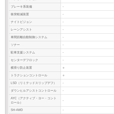
ブレーキ系装備
-
衝突軽減装置
-
ナイトビジョン
-
レーンアシスト
-
車間距離自動制御システム
-
ソナー
-
駐車支援システム
-
センターデフロック
-
横滑り防止装置
○
トラクションコントロール
○
LSD（リミテッドスリップデフ）
-
ダウンヒルアシストコントロール
-
AYC（アクティブ・ヨー・コント
-
ロール）
SH-4WD
-