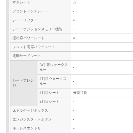
本革シート
△
フロントベンチシート
-
シートリフター
○
シートポジションメモリー機能
-
運転席パワーシート
○
フロント両席パワーシート
-
電動サードシート
-
助手席ウォークス
-
ルー
2列目ウォークス
シートアレン
-
ルー
ジ
2列目シート
分割可倒
3列目シート
-
床下ラゲージボックス
-
エンジンスタートボタン
-
キーレスエントリー
○