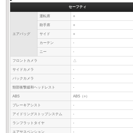
セーフティ
運転席
○
助手席
○
エアバッグ
サイド
○
カーテン
-
ニー
-
フロントカメラ
△
サイドカメラ
-
バックカメラ
-
頸部衝撃緩和ヘッドレスト
-
ABS
ABS（○）
ブレーキアシスト
-
アイドリングストップシステム
-
ランフラットタイヤ
-
エアサスペンション
-