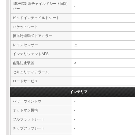
ISOFIX対応チャイルドシート固定
○
バー
ビルドインチャイルドシート
-
バケットシート
-
後退時連動式ドアミラー
-
レインセンサー
△
インテリジェントAFS
-
盗難防止装置
○
セキュリティアラーム
-
ロードサービス
-
インテリア
パワーウィンドウ
○
オットマン機構
-
フルフラットシート
-
チップアップシート
-