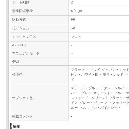
シート列数
2
最小回転半径
4.9（m）
駆動方式
FR
ミッション
5AT
ミッション位置
フロア
AI-SHIFT
-
マニュアルモード
○
4WS
-
ブラックIIソリッド ジャパン・レッ
標準色
ピン・ホワイトIII イモラ・レッドII
ド
スチール・ブルー チタン・シルバー
バー・グレー オリエント・ブルー 
オプション色
スフォード・グリーンII ブラック・
イア グレー・グリーン ミスティッ
ルー トルマリン・バイオレット
掲載コメント
-
装備