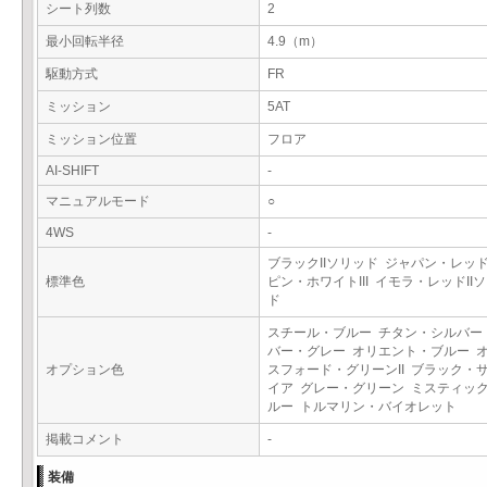
シート列数
2
最小回転半径
4.9（m）
駆動方式
FR
ミッション
5AT
ミッション位置
フロア
AI-SHIFT
-
マニュアルモード
○
4WS
-
ブラックIIソリッド ジャパン・レッ
標準色
ピン・ホワイトIII イモラ・レッドII
ド
スチール・ブルー チタン・シルバー
バー・グレー オリエント・ブルー 
オプション色
スフォード・グリーンII ブラック・
イア グレー・グリーン ミスティッ
ルー トルマリン・バイオレット
掲載コメント
-
装備