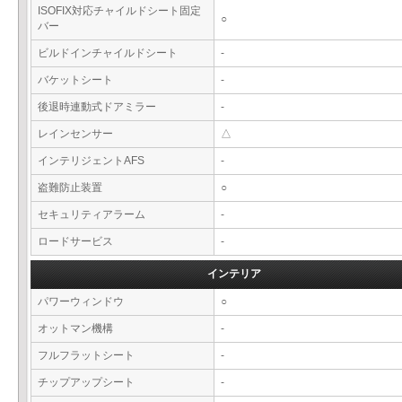
ISOFIX対応チャイルドシート固定
○
バー
ビルドインチャイルドシート
-
バケットシート
-
後退時連動式ドアミラー
-
レインセンサー
△
インテリジェントAFS
-
盗難防止装置
○
セキュリティアラーム
-
ロードサービス
-
インテリア
パワーウィンドウ
○
オットマン機構
-
フルフラットシート
-
チップアップシート
-