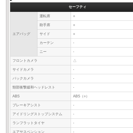
セーフティ
運転席
○
助手席
○
エアバッグ
サイド
○
カーテン
-
ニー
-
フロントカメラ
△
サイドカメラ
-
バックカメラ
-
頸部衝撃緩和ヘッドレスト
-
ABS
ABS（○）
ブレーキアシスト
-
アイドリングストップシステム
-
ランフラットタイヤ
-
エアサスペンション
-