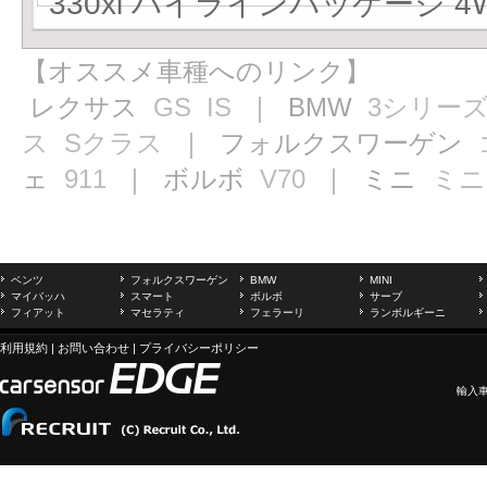
330xi ハイラインパッケージ 4W
【オススメ車種へのリンク】
レクサス
GS
IS
｜ BMW
3シリー
ス
Sクラス
｜ フォルクスワーゲン
ェ
911
｜ ボルボ
V70
｜ ミニ
ミニ
ベンツ
フォルクスワーゲン
BMW
MINI
マイバッハ
スマート
ボルボ
サーブ
フィアット
マセラティ
フェラーリ
ランボルギーニ
利用規約
|
お問い合わせ
|
プライバシーポリシー
輸入