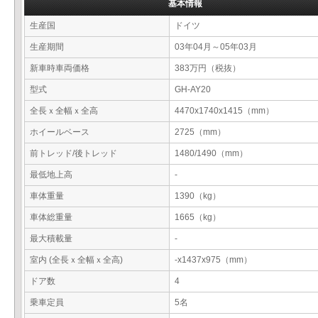
基本情報
生産国
ドイツ
生産期間
03年04月～05年03月
新車時車両価格
383万円（税抜）
型式
GH-AY20
全長ｘ全幅ｘ全高
4470x1740x1415（mm）
ホイールベース
2725（mm）
前トレッド/後トレッド
1480/1490（mm）
最低地上高
-
車体重量
1390（kg）
車体総重量
1665（kg）
最大積載量
-
室内 (全長ｘ全幅ｘ全高)
-x1437x975（mm）
ドア数
4
乗車定員
5名