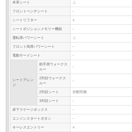
本革シート
△
フロントベンチシート
-
シートリフター
○
シートポジションメモリー機能
-
運転席パワーシート
△
フロント両席パワーシート
-
電動サードシート
-
助手席ウォークス
-
ルー
2列目ウォークス
シートアレン
-
ルー
ジ
2列目シート
分割可倒
3列目シート
-
床下ラゲージボックス
-
エンジンスタートボタン
-
キーレスエントリー
○