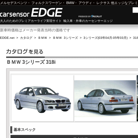
メルセデスベンツ
・
フォルクスワーゲン
・
BMW
・
アウディ
・
レクサス
他エッジなプレミ
大人のためのプレミアカーライフ実現サイト 輸入車・外車のカーセンサーエッジ
新車時価格はメーカー発表当時の価格です
EDGE.net
>
カタログ
>
ＢＭＷ
>
ＢＭＷ 3シリーズ
>
3シリーズ(03年04月-05年03月)
>
318
ＢＭＷ 3シリーズ 318i
基本スペック