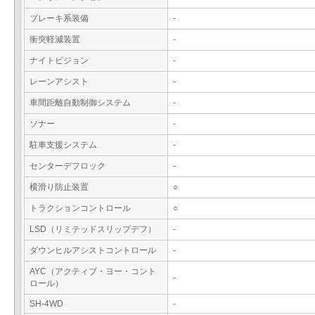
ブレーキ系装備
-
衝突軽減装置
-
ナイトビジョン
-
レーンアシスト
-
車間距離自動制御システム
-
ソナー
-
駐車支援システム
-
センターデフロック
-
横滑り防止装置
○
トラクションコントロール
○
LSD（リミテッドスリップデフ）
-
ダウンヒルアシストコントロール
-
AYC（アクティブ・ヨー・コント
-
ロール）
SH-4WD
-