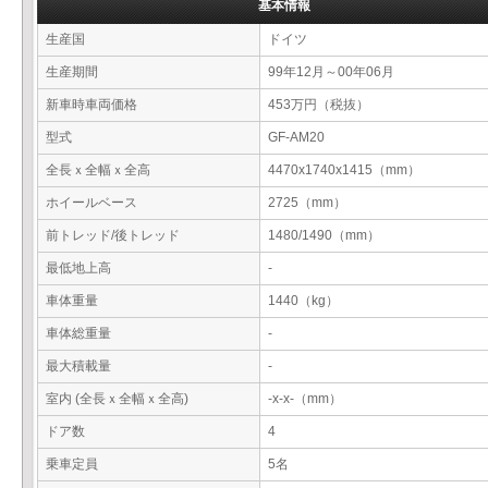
基本情報
生産国
ドイツ
生産期間
99年12月～00年06月
新車時車両価格
453万円（税抜）
型式
GF-AM20
全長ｘ全幅ｘ全高
4470x1740x1415（mm）
ホイールベース
2725（mm）
前トレッド/後トレッド
1480/1490（mm）
最低地上高
-
車体重量
1440（kg）
車体総重量
-
最大積載量
-
室内 (全長ｘ全幅ｘ全高)
-x-x-（mm）
ドア数
4
乗車定員
5名