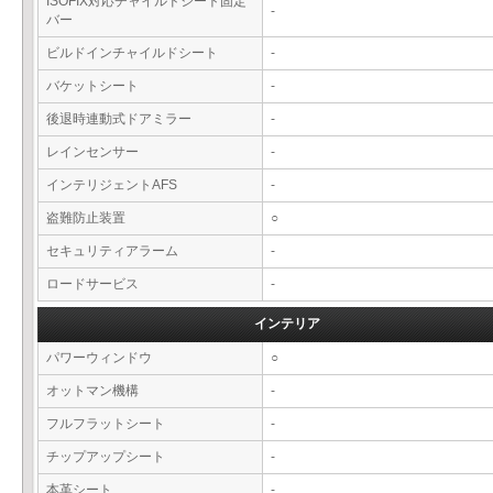
ISOFIX対応チャイルドシート固定
-
バー
ビルドインチャイルドシート
-
バケットシート
-
後退時連動式ドアミラー
-
レインセンサー
-
インテリジェントAFS
-
盗難防止装置
○
セキュリティアラーム
-
ロードサービス
-
インテリア
パワーウィンドウ
○
オットマン機構
-
フルフラットシート
-
チップアップシート
-
本革シート
-