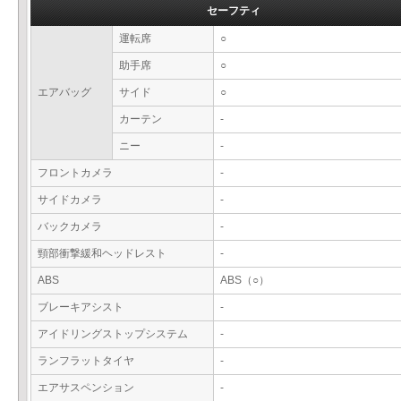
セーフティ
運転席
○
助手席
○
エアバッグ
サイド
○
カーテン
-
ニー
-
フロントカメラ
-
サイドカメラ
-
バックカメラ
-
頸部衝撃緩和ヘッドレスト
-
ABS
ABS（○）
ブレーキアシスト
-
アイドリングストップシステム
-
ランフラットタイヤ
-
エアサスペンション
-