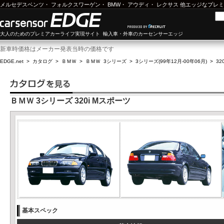
メルセデスベンツ
・
フォルクスワーゲン
・
BMW
・
アウディ
・
レクサス
他エッジなプレミ
大人のためのプレミアカーライフ実現サイト 輸入車・外車のカーセンサーエッジ
新車時価格はメーカー発表当時の価格です
EDGE.net
>
カタログ
>
ＢＭＷ
>
ＢＭＷ 3シリーズ
>
3シリーズ(99年12月-00年06月)
>
32
ＢＭＷ 3シリーズ 320i Mスポーツ
基本スペック