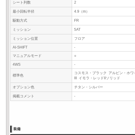
シート列数
2
最小回転半径
4.9（m）
駆動方式
FR
ミッション
5AT
ミッション位置
フロア
AI-SHIFT
-
マニュアルモード
○
4WS
-
コスモス・ブラック アルピン・ホワ
標準色
III イモラ・レッドIIソリッド
オプション色
チタン・シルバー
掲載コメント
-
装備