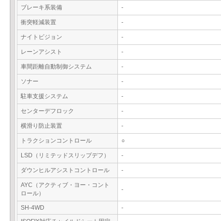
ブレーキ系装備
-
衝突軽減装置
-
ナイトビジョン
-
レーンアシスト
-
車間距離自動制御システム
-
ソナー
-
駐車支援システム
-
センターデフロック
-
横滑り防止装置
-
トラクションコントロール
○
LSD（リミテッドスリップデフ）
-
ダウンヒルアシストコントロール
-
AYC（アクティブ・ヨー・コント
-
ロール）
SH-4WD
-