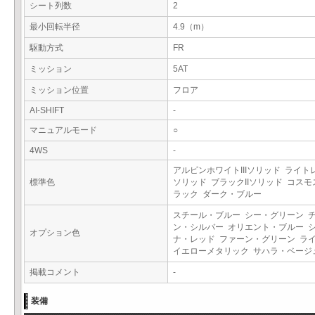
シート列数
2
最小回転半径
4.9（m）
駆動方式
FR
ミッション
5AT
ミッション位置
フロア
AI-SHIFT
-
マニュアルモード
○
4WS
-
アルピンホワイトIIIソリッド ライト
標準色
ソリッド ブラックIIソリッド コス
ラック ダーク・ブルー
スチール・ブルー シー・グリーン 
ン・シルバー オリエント・ブルー 
オプション色
ナ・レッド ファーン・グリーン ラ
イエローメタリック サハラ・ベー
掲載コメント
-
装備