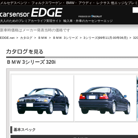
メルセデスベンツ
・
フォルクスワーゲン
・
BMW
・
アウディ
・
レクサス
他エッジなプレミ
大人のためのプレミアカーライフ実現サイト 輸入車・外車のカーセンサーエッジ
新車時価格はメーカー発表当時の価格です
EDGE.net
>
カタログ
>
ＢＭＷ
>
ＢＭＷ 3シリーズ
>
3シリーズ(99年11月-00年06月)
>
320
ＢＭＷ 3シリーズ 320i
基本スペック