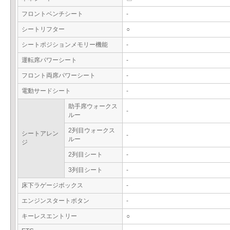
フロントベンチシート
-
シートリフター
○
シートポジションメモリー機能
-
運転席パワーシート
-
フロント両席パワーシート
-
電動サードシート
-
助手席ウォークス
-
ルー
2列目ウォークス
シートアレン
-
ルー
ジ
2列目シート
-
3列目シート
-
床下ラゲージボックス
-
エンジンスタートボタン
-
キーレスエントリー
○