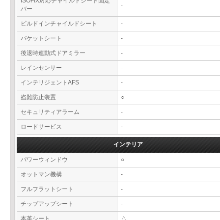
ISOFIX対応チャイルドシート固定
-
バー
ビルドインチャイルドシート
-
バケットシート
-
後退時連動式ドアミラー
-
レインセンサー
-
インテリジェントAFS
-
盗難防止装置
○
セキュリティアラーム
-
ロードサービス
-
インテリア
パワーウィンドウ
○
オットマン機構
-
フルフラットシート
-
チップアップシート
-
本革シート
△