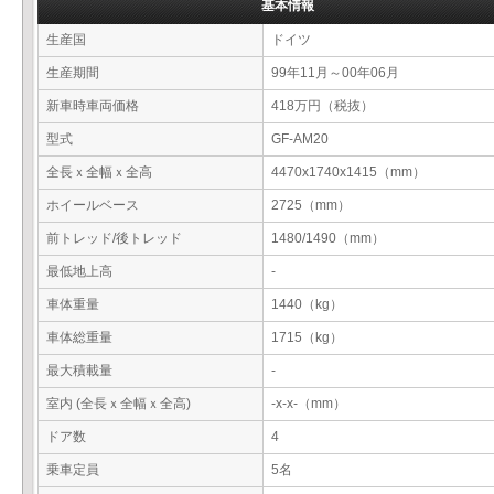
基本情報
生産国
ドイツ
生産期間
99年11月～00年06月
新車時車両価格
418万円（税抜）
型式
GF-AM20
全長ｘ全幅ｘ全高
4470x1740x1415（mm）
ホイールベース
2725（mm）
前トレッド/後トレッド
1480/1490（mm）
最低地上高
-
車体重量
1440（kg）
車体総重量
1715（kg）
最大積載量
-
室内 (全長ｘ全幅ｘ全高)
-x-x-（mm）
ドア数
4
乗車定員
5名