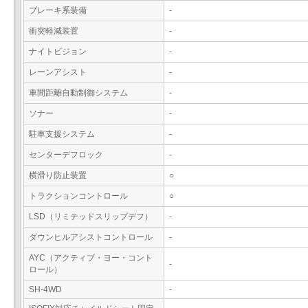
ブレーキ系装備
-
衝突軽減装置
-
ナイトビジョン
-
レーンアシスト
-
車間距離自動制御システム
-
ソナー
-
駐車支援システム
-
センターデフロック
-
横滑り防止装置
○
トラクションコントロール
○
LSD（リミテッドスリップデフ）
-
ダウンヒルアシストコントロール
-
AYC（アクティブ・ヨー・コント
-
ロール）
SH-4WD
-