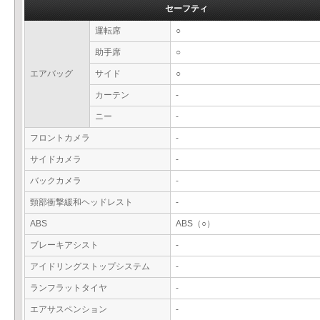
セーフティ
運転席
○
助手席
○
エアバッグ
サイド
○
カーテン
-
ニー
-
フロントカメラ
-
サイドカメラ
-
バックカメラ
-
頸部衝撃緩和ヘッドレスト
-
ABS
ABS（○）
ブレーキアシスト
-
アイドリングストップシステム
-
ランフラットタイヤ
-
エアサスペンション
-