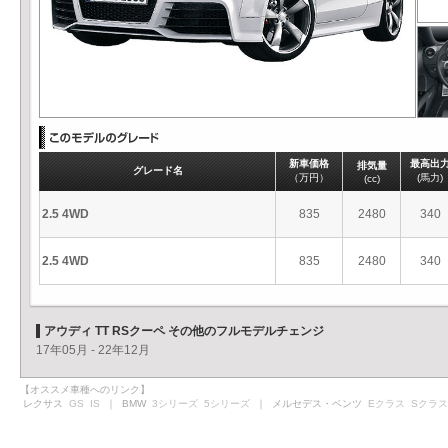
新車価格
最高出
排気量
グレード名
（万円）
(馬力)
(cc)
2.5 4WD
835
2480
340
2.5 4WD
835
2480
340
アウディ TT RSクーペ その他のフルモデルチェンジ
17年05月 - 22年12月
【オススメ車種へのリンク】
レクサス
GS
IS
｜ BMW
3シリーズ
5シリーズ
｜ メルセデス・ベンツ
Eクラス
Sクラス