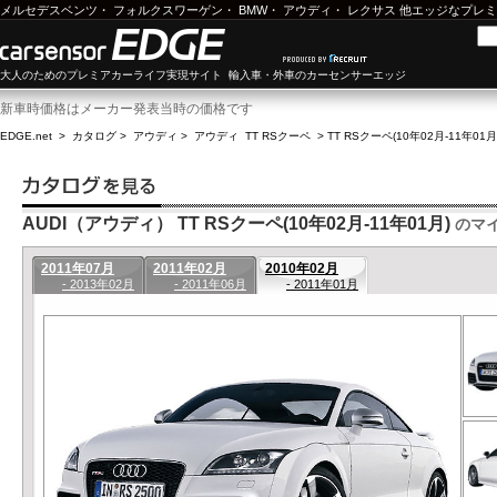
メルセデスベンツ
・
フォルクスワーゲン
・
BMW
・
アウディ
・
レクサス
他エッジなプレミ
大人のためのプレミアカーライフ実現サイト 輸入車・外車のカーセンサーエッジ
新車時価格はメーカー発表当時の価格です
EDGE.net
>
カタログ
>
アウディ
>
アウディ TT RSクーペ
>
TT RSクーペ(10年02月-11年01
AUDI（アウディ） TT RSクーペ(10年02月-11年01月)
のマ
2011年07月
2011年02月
2010年02月
- 2013年02月
- 2011年06月
- 2011年01月